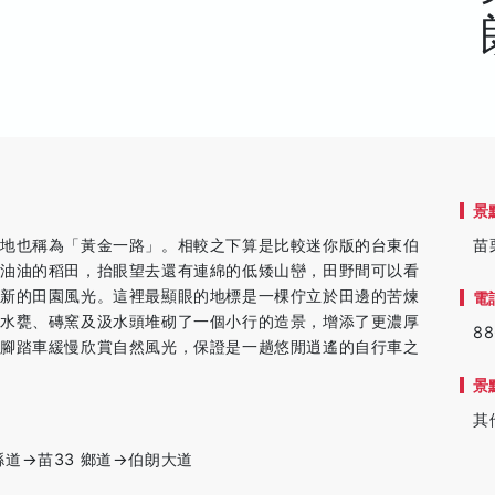
景
當地也稱為「黃金一路」。相較之下算是比較迷你版的台東伯
苗
綠油油的稻田，抬眼望去還有連綿的低矮山巒，田野間可以看
清新的田園風光。這裡最顯眼的地標是一棵佇立於田邊的苦煉
電
用水甕、磚窯及汲水頭堆砌了一個小行的造景，增添了更濃厚
88
騎腳踏車緩慢欣賞自然風光，保證是一趟悠閒逍遙的自行車之
景
其
9縣道→苗33 鄉道→伯朗大道