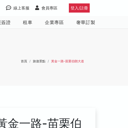
線上客服
會員專區
登入/註冊
照簽證
租車
企業專區
奢華訂製
首頁
旅遊景點
黃金一路-苗栗伯朗大道
黃金一路-苗栗伯