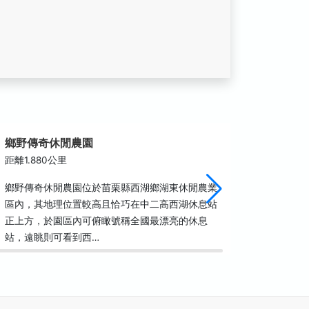
鄉野傳奇休閒農園
彭城劉
距離1.880公里
距離1.9
鄉野傳奇休閒農園位於苗栗縣西湖鄉湖東休閒農業
位於四湖
區內，其地理位置較高且恰巧在中二高西湖休息站
公及派下
正上方，於園區內可俯瞰號稱全國最漂亮的休息
神。劉氏
站，遠眺則可看到西…
距離現在