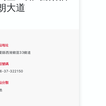
朗大道
點地址
栗縣西湖鄉苗33鄉道
話號碼
6-37-322150
點分類
他