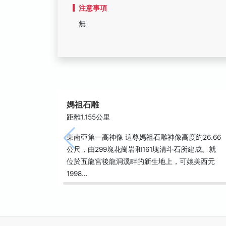
注意事項
無
媽祖石雕
距離1.155公里
東南亞第一高神像 這尊媽祖石雕神像高度約26.66
公尺，由299塊花崗岩和161塊清斗石所建成。就
位於五龍宮後龍洞溪畔的新生地上，可媲美西元
1998…