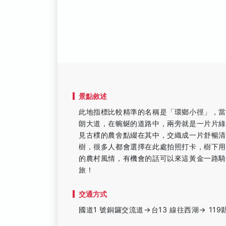
景點敘述
此地指標比較精準的名稱是「環鄉小徑」，
朗大道，在蜿蜒的道路中，兩旁就是一片片
見古樸的農舍點綴在其中，交織成一片舒暢
樹，很多人都會選擇在此處拍照打卡，樹下
的農村風情，有機會的話可以來這黃金一路
旅！
交通方式
國道1 號銅鑼交流道→台13 線往西湖→ 11