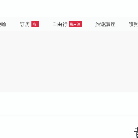
遊輪
訂房
自由行
旅遊講座
護
省!
機+酒