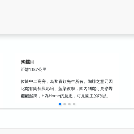
陶蝶H
距離1.187公里
位於中二高旁，為黎青欽先生所有。陶蝶之意乃因
此處有陶藝與彩繪、藍染教學，園內到處可見彩蝶
翩翩起舞，H為Home的意思，可見園主的巧思。