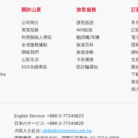
關於山富
旅客服務
訂
公司簡介
護照簽證
常
菁英招募
Wifi租借
訂
利害關係人專區
翻譯機/耳機
電
全省服務據點
旅遊百科
隱
聯絡我們
旅遊攻略
網
山富生活
卡友優惠
交
ESG永續專區
防詐騙通知
匯
the
下
旅
個
English Service: +886-2-77349823
日本のサービス: +886-2-77349826
大陸人士赴台:
phillis@richmond.com.tw