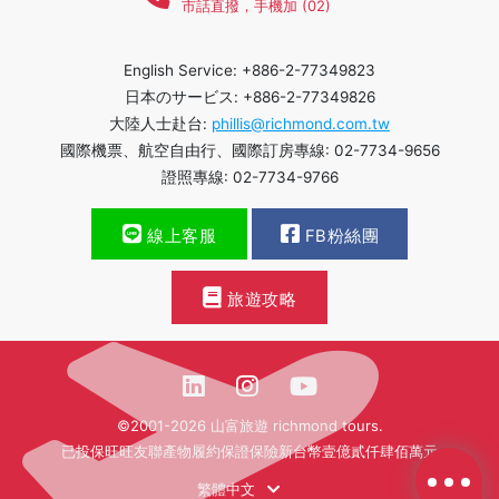
市話直撥，手機加 (02)
English Service: +886-2-77349823
日本のサービス: +886-2-77349826
大陸人士赴台:
phillis@richmond.com.tw
國際機票、航空自由行、國際訂房專線: 02-7734-9656
證照專線: 02-7734-9766
線上客服
FB粉絲團
旅遊攻略
©2001-2026 山富旅遊 richmond tours.
已投保旺旺友聯產物履約保證保險新台幣壹億貳仟肆佰萬元
繁體中文