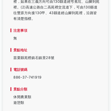
裡，如果在三義方向可由130縣道經芎蕉坑、山腳到苑
裡。(2)高速公路自二高苑裡交流道下，可由130縣道
往豐原方向接130甲、43縣道經山腳到苑裡，沿路皆
有清楚指標。
注意事項
無
景點地址
苗栗縣苑裡鎮石鎮里28號
電話號碼
886-37-741919
景點分類
休閒農業類
遊憩類