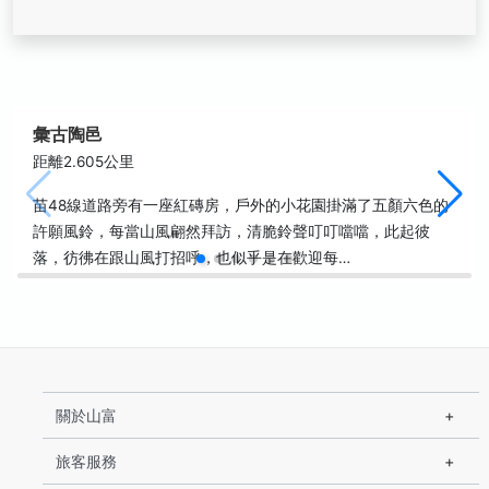
彙古陶邑
距離2.605公里
苗48線道路旁有一座紅磚房，戶外的小花園掛滿了五顏六色的
許願風鈴，每當山風翩然拜訪，清脆鈴聲叮叮噹噹，此起彼
落，彷彿在跟山風打招呼，也似乎是在歡迎每…
關於山富
旅客服務