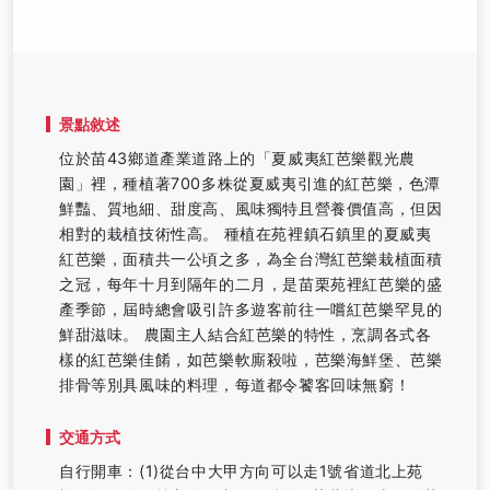
景點敘述
位於苗43鄉道產業道路上的「夏威夷紅芭樂觀光農
園」裡，種植著700多株從夏威夷引進的紅芭樂，色潭
鮮豔、質地細、甜度高、風味獨特且營養價值高，但因
相對的栽植技術性高。 種植在苑裡鎮石鎮里的夏威夷
紅芭樂，面積共一公頃之多，為全台灣紅芭樂栽植面積
之冠，每年十月到隔年的二月，是苗栗苑裡紅芭樂的盛
產季節，屆時總會吸引許多遊客前往一嚐紅芭樂罕見的
鮮甜滋味。 農園主人結合紅芭樂的特性，烹調各式各
樣的紅芭樂佳餚，如芭樂軟廝殺啦，芭樂海鮮堡、芭樂
排骨等別具風味的料理，每道都令饕客回味無窮！
交通方式
自行開車：(1)從台中大甲方向可以走1號省道北上苑