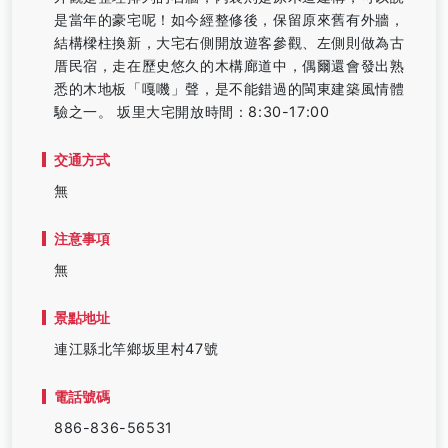
是當年的豪宅呢！如今經整修後，保留原來舊有外牆，
結構樑柱換新，大宅右側開放遊客參觀、左側則做為古
厝民宿，走在歷史悠久的木構廊道中，偶爾還會發出熟
悉的木地板「嘎嘰」聲，是不能錯過的閩東建築風情體
驗之一。 坂里大宅開放時間：8:30-17:00
交通方式
無
注意事項
無
景點地址
連江縣北竿鄉坂里村47號
電話號碼
886-836-56531