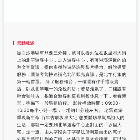
景點敘述
從白沙港驅車只要三分鐘，就可以看到位在坂里村大街
上的北竿遊客中心，走入遊客中心，有著琳瑯滿目的旅
遊文宣資訊，提供多種旅遊諮詢與影片播放、解說導覽
服務，讓遊客能快速補充北竿觀光資訊，是北竿行旅的
第一站首選。 除了服務櫃台，一樓還有伴手禮販賣
店，以及北竿唯一的免稅商店；若是走累了，二樓設有
輕食咖啡坊，很適合遊客到這裡用餐休息一下，看看海
景，準備下一段馬祖旅程。 影片播放時間：09:00-
16:30每半小時一場，一場約11分鐘左右。 老舊建築
重現新生命 百年古厝坂里大宅 想要體驗早期馬祖人的
生活，那就一定要到北竿遊客中心正對面的「坂里大
宅」走一遭。由人字砌與丁字砌法所興建而出的宅子，
外觀是整理排列的石牆，內裝則是原木造建構，可以說