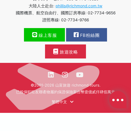
大陸人士赴台:
phillis@richmond.com.tw
國際機票、航空自由行、國際訂房專線: 02-7734-9656
證照專線: 02-7734-9766
線上客服
FB粉絲團
旅遊攻略
©2001-2026 山富旅遊 richmond tours.
已投保旺旺友聯產物履約保證保險新台幣壹億貳仟肆佰萬元
繁體中文