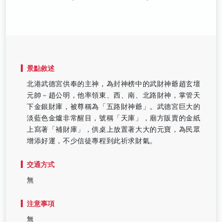
景點敘述
北港武德宮供奉的主神，為封神榜中的武財神爺趙玄壇
元帥－趙公明，他率領東、西、南、北路財神，掌管天
下金銀財庫，被尊稱為「五路財神爺」。武德宮巨大的
淡藍色金爐非常醒目，號稱「天庫」，廟方販賣的金紙
上寫著「補財庫」，供桌上放置著大大的元寶，為民眾
增添好運，不少信徒專程到此祈求財氣。
交通方式
無
注意事項
無