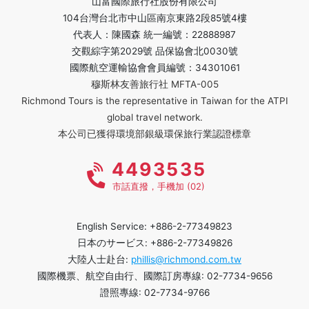
山富國際旅行社股份有限公司
104台灣台北市中山區南京東路2段85號4樓
代表人：陳國森 統一編號：22888987
交觀綜字第2029號 品保協會北0030號
國際航空運輸協會會員編號：34301061
穆斯林友善旅行社 MFTA-005
Richmond Tours is the representative in Taiwan for the ATPI
global travel network.
本公司已獲得環境部銀級環保旅行業認證標章
4493535
市話直撥，手機加 (02)
English Service: +886-2-77349823
日本のサービス: +886-2-77349826
大陸人士赴台:
phillis@richmond.com.tw
國際機票、航空自由行、國際訂房專線: 02-7734-9656
證照專線: 02-7734-9766