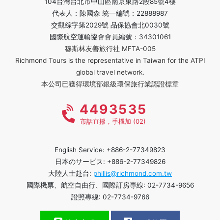
104台灣台北市中山區南京東路2段85號4樓
代表人：陳國森 統一編號：22888987
交觀綜字第2029號 品保協會北0030號
國際航空運輸協會會員編號：34301061
穆斯林友善旅行社 MFTA-005
Richmond Tours is the representative in Taiwan for the ATPI
global travel network.
本公司已獲得環境部銀級環保旅行業認證標章
4493535
市話直撥，手機加 (02)
English Service: +886-2-77349823
日本のサービス: +886-2-77349826
大陸人士赴台:
phillis@richmond.com.tw
國際機票、航空自由行、國際訂房專線: 02-7734-9656
證照專線: 02-7734-9766