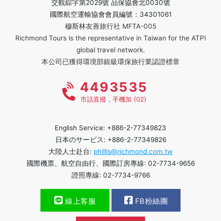
交觀綜字第2029號 品保協會北0030號
國際航空運輸協會會員編號：34301061
穆斯林友善旅行社 MFTA-005
Richmond Tours is the representative in Taiwan for the ATPI
global travel network.
本公司已獲得環境部銀級環保旅行業認證標章
4493535
市話直撥，手機加 (02)
English Service: +886-2-77349823
日本のサービス: +886-2-77349826
大陸人士赴台:
phillis@richmond.com.tw
國際機票、航空自由行、國際訂房專線: 02-7734-9656
證照專線: 02-7734-9766
線上客服
FB粉絲團