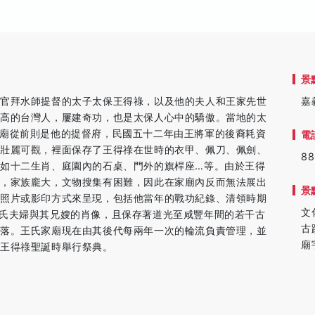
景
期官拜水師提督的太子太保王得祿，以及他的夫人和王家先世
嘉
最高的台灣人，屢建奇功，也是太保人心中的驕傲。當地的太
廟從前則是他的提督府，民國五十二年由王將軍的後裔耗資
電
造壯麗可觀，裡面保存了王得祿在世時的衣甲、佩刀、佩劍、
88
如十二生肖、庭園內的石桌、門外的旗桿座…等。由於王得
地，家族龐大，文物搜集有困難，因此在家廟內反而無法展出
景
用照片或影印方式來呈現，包括他當年的戰功紀錄、清領時期
文
氏夫婦與其兄嫂的肖像，且保存著道光至咸豐年間的若干古
古
院落。王氏家廟現在由其後代每兩年一次的輪流負責管理，並
廟
日王得祿聖誕時舉行祭典。