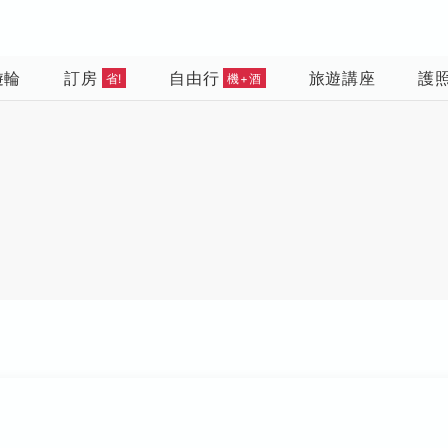
遊輪
訂房
自由行
旅遊講座
護
省!
機+酒