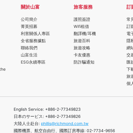
關於山富
旅客服務
訂
公司簡介
護照簽證
常
菁英招募
Wifi租借
訂
利害關係人專區
翻譯機/耳機
電
全省服務據點
旅遊百科
隱
聯絡我們
旅遊攻略
網
山富生活
卡友優惠
交
ESG永續專區
防詐騙通知
匯
the
下
旅
個
English Service: +886-2-77349823
日本のサービス: +886-2-77349826
大陸人士赴台:
phillis@richmond.com.tw
國際機票、航空自由行、國際訂房專線: 02-7734-9656