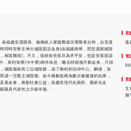
景
5)。為福建安溪縣張、施兩姓人家隨鄭成功軍隊來台時，自安溪
嘉
時同時安奉主神大城隍固定金身(由福建師傅，照安溪縣城隍
，相當難得)。不久，張姓祖先張旦為求平安，也從安溪迎請
電
中，來到張寮(今中寮)稍作休息，離去時卻挑不動金身，只得
88
此，城隍廟就有三位城隍爺，成了兩村的信仰中心。嗣後，加
身而成一完整之城隍廟。如今廟貌規模為數次修建後的結果，
景
及基金會，推動社會公益；並建造現代化廁所、藝術化走
文
全縣最具代表性之示範寺廟。
廟