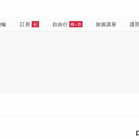
遊輪
訂房
自由行
旅遊講座
護
省!
機+酒