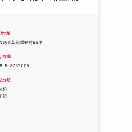
點地址
義縣鹿草鄉重寮村96號
話號碼
6-5-3752005
點分類
化類
宇類