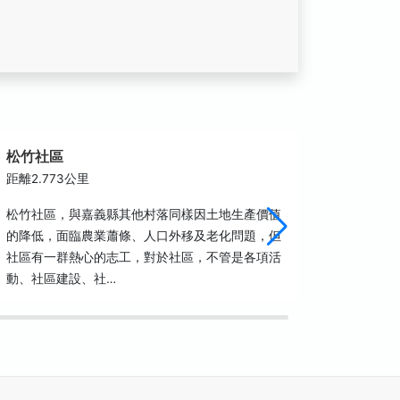
松竹社區
後壁無
林里、
距離2.773公里
距離2.9
松竹社區，與嘉義縣其他村落同樣因土地生產價值
的降低，面臨農業蕭條、人口外移及老化問題，但
無米樂社
社區有一群熱心的志工，對於社區，不管是各項活
里、後廍
動、社區建設、社…
一完整且
村。自民