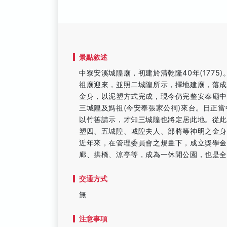
景點敘述
中寮安溪城隍廟，初建於清乾隆40年(177
祖廟迎來，並照二城隍所示，擇地建廟，落成
金身，以泥塑方式完成，現今仍完整安奉廟中
三城隍及媽祖(今安奉張家公祠)來台。日正當
以竹筶請示，才知三城隍也將定居此地。從
塑四、五城隍、城隍夫人、部將等神明之金
近年來，在管理委員會之規畫下，成立獎學金
廊、拱橋、涼亭等，成為一休閒公園，也是
交通方式
無
注意事項