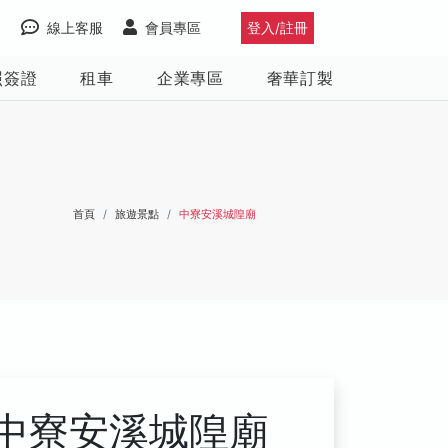
線上客服
會員專區
登入/註冊
照簽證
租車
企業專區
奢華訂製
首頁
旅遊景點
中寮安溪城隍廟
中寮安溪城隍廟