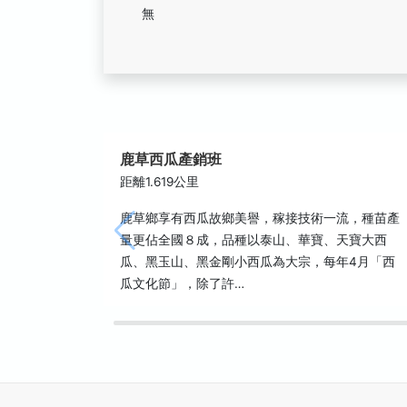
無
鹿草西瓜產銷班
距離1.619公里
鹿草鄉享有西瓜故鄉美譽，稼接技術一流，種苗產
量更佔全國８成，品種以泰山、華寶、天寶大西
瓜、黑玉山、黑金剛小西瓜為大宗，每年4月「西
瓜文化節」，除了許…