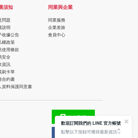
購須知
同業與企業
見問題
同業服務
購說明
企業差旅
子收據公告
會員中心
私權政策
站使用條款
易安全
款資訊
載刷卡單
遊合約書
人資料保護同意書
線上客服
歡迎訂閱我們的 LINE 官方帳號
點擊以下按鈕可獲得最新資訊👇
FB粉絲團