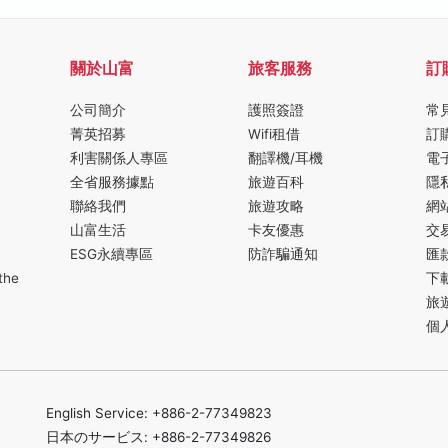
關於山富
旅客服務
訂
公司簡介
護照簽證
常
菁英招募
Wifi租借
訂
利害關係人專區
翻譯機/耳機
電
全省服務據點
旅遊百科
隱
聯絡我們
旅遊攻略
網
山富生活
卡友優惠
交
ESG永續專區
防詐騙通知
匯
the
下
旅
個
English Service: +886-2-77349823
日本のサービス: +886-2-77349826