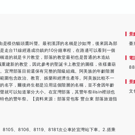
景
，其源由是模仿貓頭鷹叫聲。最初漢譯的名稱是沙如灣，後來因為部
臺
是走台11線經過成功鎮約10分鐘車程，在路邊可以看到一個
稱道的就是卡片教堂，部落的教堂最初也是普通的木造結
電
研議重建新的教堂，因此參考的聖誕卡上教堂的圖樣，依樣畫葫
88
堂。宜灣部落目前還保有完整的階級組織。阿美族的年齡階層
的範圍包含政治、教育、娛樂和經濟生產等。阿美族比較不一
景
層的名字，爾後終生都是沿用這個階層的名稱，並不會因年齡
文
就可以知道輩分大小。在宜灣部落，其豐年祭ilisin裡頭也
特色的豐年祭。【資料來源：部落背包客 豐台東 部落旅遊指
8105、8106、8119、8181次公車於宜灣站下車。2.搭乘