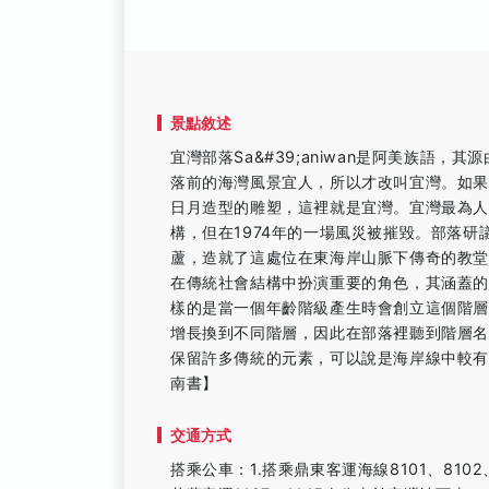
景點敘述
宜灣部落Sa&#39;aniwan是阿美族語
落前的海灣風景宜人，所以才改叫宜灣。如果
日月造型的雕塑，這裡就是宜灣。宜灣最為人
構，但在1974年的一場風災被摧毀。部落
蘆，造就了這處位在東海岸山脈下傳奇的教
在傳統社會結構中扮演重要的角色，其涵蓋
樣的是當一個年齡階級產生時會創立這個階
增長換到不同階層，因此在部落裡聽到階層名聲
保留許多傳統的元素，可以說是海岸線中較有
南書】
交通方式
搭乘公車：1.搭乘鼎東客運海線8101、8102、