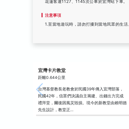
花蓮客運1127、1145次公車於宜灣站下車。
注意事項
1.至當地遊玩時，請勿打擾到當地民眾的生活
宜灣卡片教堂
距離0.644公里
台灣基督教長老教會於民國39年傳入宜灣部落，
民國42年，信眾們決議自主籌建、出錢出力完成
禮拜堂，爾後因風災毀損。現今的新教堂由賴明德
先生設計，教堂正…