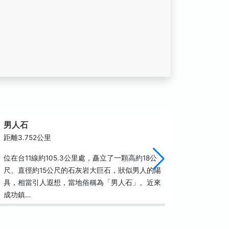
男人石
石雨傘
距離3.752公里
距離4.0
位在台11線約105.3公里處，矗立了一顆高約18公
石雨傘遊
尺、直徑約15公尺的石灰岩大巨石，狀似男人的陽
的石雨傘
具，相當引人遐想，當地俗稱為「男人石」。近來
蝕景觀，
成功鎮…
意，也可