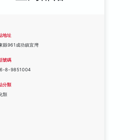
點地址
東縣961成功鎮宜灣
話號碼
6-8-9851004
點分類
化類