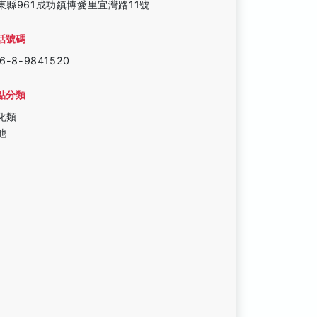
東縣961成功鎮博愛里宜灣路11號
話號碼
6-8-9841520
點分類
化類
他