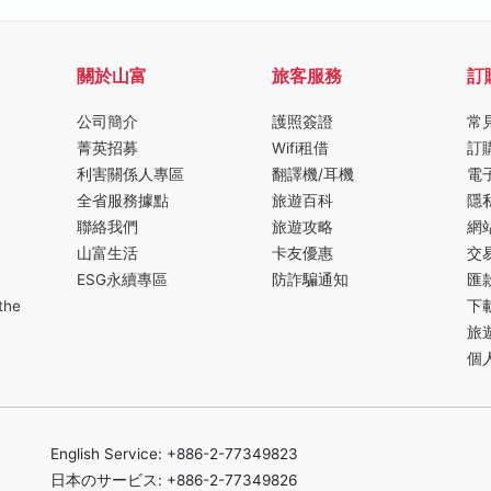
關於山富
旅客服務
訂
公司簡介
護照簽證
常
菁英招募
Wifi租借
訂
利害關係人專區
翻譯機/耳機
電
全省服務據點
旅遊百科
隱
聯絡我們
旅遊攻略
網
山富生活
卡友優惠
交
ESG永續專區
防詐騙通知
匯
the
下
旅
個
English Service: +886-2-77349823
日本のサービス: +886-2-77349826