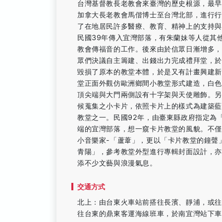
台灣基督教長老教會來臺灣的歷史根源，最早可
加拿大長老教會馬偕博士至台灣北部，進行
了在地居民許多醫療、教育、精神上的支持
民國39年傳入宜灣部落，有朱蘭妹等人從其
教會傳福音的工作。後來由於信眾日漸增多
眾們決議自主籌建、出錢出力完成禮拜堂，於
毀損了原本的教堂本體，於是又有計畫興建
堂正面外觀仿歐洲鄉間小教堂形式建造，白
頂尖端與大門兩側設有十字架與天使雕飾。
候蒐集之小卡片，依照卡片上的樣式為建築
教堂之一。民國92年，由臺東縣政府指定為
端的宜灣部落，想一窺卡片教堂的風貌。不僅
小音樂家-「蘆葦」，更以「卡片教堂的鐘聲
青陽」，參考教堂外型進行專輯封面設計，
添不少文藝與浪漫氣息。
交通方式
北上：由台東火車站前搭往長濱、靜浦，或
往台東的鼎東客運海線班車，於南宜灣站下車。