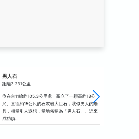
男人石
石雨傘
距離3.231公里
距離3.5
位在台11線約105.3公里處，矗立了一顆高約18公
石雨傘遊
尺、直徑約15公尺的石灰岩大巨石，狀似男人的陽
的石雨傘
具，相當引人遐想，當地俗稱為「男人石」。近來
蝕景觀，
成功鎮…
意，也可