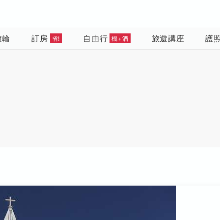
遊輪
訂房
自由行
旅遊講座
護
省!
機+酒