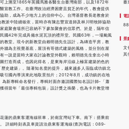
上溯至1865年英國馬雅各醫生台臺灣南部，以及1872年
臺
行醫宣教工作。在臺灣政治經濟困窘且貧乏的年代，教會提供
與協助，成為不少地方上的信仰中心。台灣基督教長老教會於
電
他教派中陸續皈依，當時亦有陳志豐宣道師及林川明牧師協助
88
，家庭聚會場所已容納不下參加聚會的信眾們。於是，隔年信
民國42年完成具備水泥瓦頂的禮拜堂。民國63年，一場颱風
景
新的教堂。現今的新教堂由賴明德先生設計，為磚造平房，教
文
色外牆為主視覺基底，屋頂有哥德式建築的風格，並分別在屋
其
另有一說是當時大家在討論教堂外觀時，賴明德先生拿出小時
藍圖打造而成，也因此得名，是東海岸沿線上極富建築的色的
「歷史建築」。隨著知名度的提升，越來越多人蒞臨成功鎮北
吸引國內導演來此地取景拍片；2012年8月，成功鎮的在地
」為新專輯命名發行，專輯封面亦邀請國際知名設計師-「蕭
亦獲得當年「最佳專輯包裝」設計獎之殊榮，也為卡片教堂增
往花蓮的鼎東客運海線班車，於南宜灣站下車。南下：搭乘前
 詳細時刻表及車資請洽鼎東客運海線(查詢電話：089-