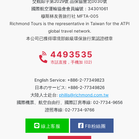
交觀綜字第2029號 品保協會北0030號
國際航空運輸協會會員編號：34301061
穆斯林友善旅行社 MFTA-005
Richmond Tours is the representative in Taiwan for the ATPI
global travel network.
本公司已獲得環境部銀級環保旅行業認證標章
4493535
市話直撥，手機加 (02)
English Service: +886-2-77349823
日本のサービス: +886-2-77349826
大陸人士赴台:
phillis@richmond.com.tw
國際機票、航空自由行、國際訂房專線: 02-7734-9656
證照專線: 02-7734-9766
線上客服
FB粉絲團