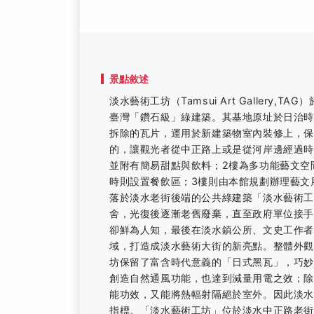
景點敘述
淡水藝術工坊（Tamsui Art Gallery
臺灣「鑽石級」綠建築。其基地原址於日治
拆除的瓦片，運用於新建築物室內裝修上，
的，讓觀光者從中正路上或是從河岸邊經過時
並附有簡易甜點與飲料；2樓為多功能藝文空
時則設置餐飲區；3樓則由本館規劃辦理藝文
落於淡水老街後端的公共綠建築「淡水藝術工
舍，光復後逐漸老舊廢棄，直至政府單位接
卻鮮為人知，最後在淡水鎮公所、文史工作
域，打造成淡水藝術大街的新亮點。整體外
坊保留了富含時代意義的「日式黑瓦」，巧
創造自然通風功能，也達到減量用電之效；
能功效，又能將熱輻射隔絕於室外。因此淡
指標。「淡水藝術工坊」位於淡水中正路老