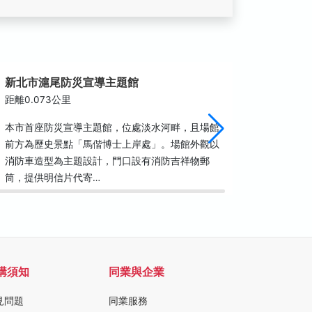
新北市滬尾防災宣導主題館
淡水日
距離0.073公里
距離0.0
本市首座防災宣導主題館，位處淡水河畔，且場館
為日本來
前方為歷史景點「馬偕博士上岸處」。場館外觀以
淡水舊時
消防車造型為主題設計，門口設有消防吉祥物郵
淡水河美
筒，提供明信片代寄…
街區，十
購須知
同業與企業
見問題
同業服務