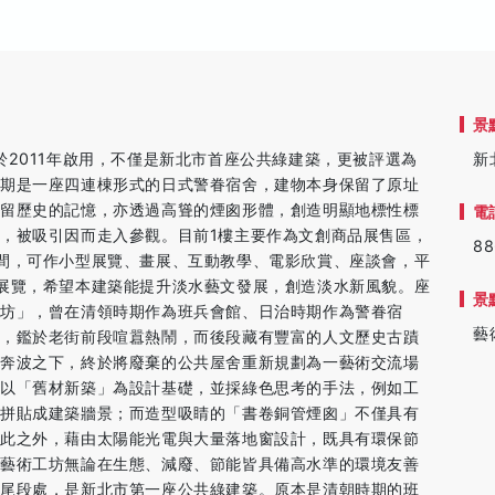
景
,TAG）於2011年啟用，不僅是新北市首座公共綠建築，更被評選為
新
時期是一座四連棟形式的日式警眷宿舍，建物本身保留了原址
保留歷史的記憶，亦透過高聳的煙囪形體，創造明顯地標性標
電
，被吸引因而走入參觀。目前1樓主要作為文創商品展售區，
88
間，可作小型展覽、畫展、互動教學、電影欣賞、座談會，平
展覽，希望本建築能提升淡水藝文發展，創造淡水新風貌。座
景
坊」，曾在清領時期作為班兵會館、日治時期作為警眷宿
藝
手，鑑於老街前段喧囂熱鬧，而後段藏有豐富的人文歷史古蹟
者奔波之下，終於將廢棄的公共屋舍重新規劃為一藝術交流場
觀以「舊材新築」為設計基礎，並採綠色思考的手法，例如工
妙拼貼成建築牆景；而造型吸睛的「書卷銅管煙囪」不僅具有
除此之外，藉由太陽能光電與大量落地窗設計，既具有環保節
水藝術工坊無論在生態、減廢、節能皆具備高水準的環境友善
街尾段處，是新北市第一座公共綠建築。原本是清朝時期的班