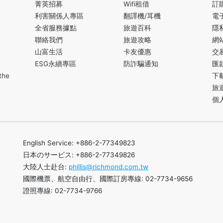
菁英招募
Wifi租借
訂
利害關係人專區
翻譯機/耳機
電
全省服務據點
旅遊百科
隱
聯絡我們
旅遊攻略
網
山富生活
卡友優惠
交
ESG永續專區
防詐騙通知
匯
the
下
旅
個
English Service: +886-2-77349823
日本のサービス: +886-2-77349826
大陸人士赴台:
phillis@richmond.com.tw
國際機票、航空自由行、國際訂房專線: 02-7734-9656
證照專線: 02-7734-9766