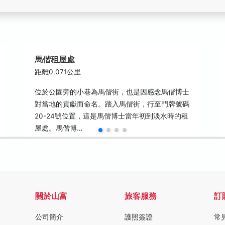
馬偕租屋處
距離0.071公里
位於公園旁的小巷為馬偕街，也是因感念馬偕博士
對當地的貢獻而命名。踏入馬偕街，行至門牌號碼
20-24號位置，這是馬偕博士當年初到淡水時的租
屋處。馬偕博…
關於山富
旅客服務
訂
公司簡介
護照簽證
常