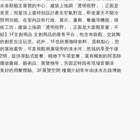
淡水各類藝文展覽的中心。建築上強調「透明視野」，正面是
河美景；而屋頂上還特別設計產生空氣對流，即使夏天不開冷
間照明功能。在室內設有行政、展示、畫廊、餐廳等機能，很
藝術工坊」建築上強調「透明視野」，正面是大面觀景窗，不
紹】1F文創商品 文創商品的展售平台，包含布袋戲、交趾陶
的創意生活玩意。此外，1F也供應咖啡飲料、蛋糕點心，您
廣的落地窗旁，可直視觀潮廣場旁的淡水河，悠哉的享受午後
飲空間，提供單點式套餐、精緻下午茶套餐，還有獨創的阿荃師
擺放書籍、藝術品、展覽物等，另固定時段有現場音樂演
美好的用餐體驗。3F展覽空間 樓層介紹常年由淡水古蹟博物