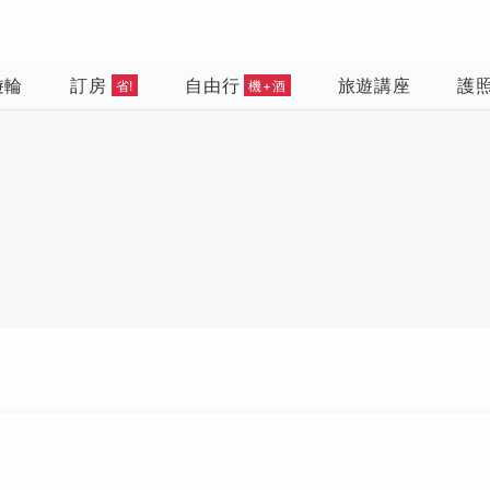
遊輪
訂房
自由行
旅遊講座
護
省!
機+酒