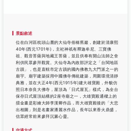
景點敘述
位在白河區枕頭山麓的大仙寺俗稱舊巖，創建於清康熙
40年(西元1701年)，主祀神祇有釋迦牟尼、三寶佛
祖、觀音菩薩與地藏王菩薩，並且供奉有開山法師之舍
利供民眾參拜觀賞。大仙寺為內政部評定之「台閩地區
古蹟」，也是直轄市定古蹟的國內佛教九大門派之一的
廟宇。廟宇建築採用中國佛寺傳統建築，周圍環境清靜
典雅，並在大正4年(西元1915年)建大雄寶殿，外貌仿
照日本奈良大佛寺，屋頂為「日式屋瓦」樣式，為全台
保存日式屋頂結構的2座寺廟之一，大雄寶殿通樑上的
擂金畫是彩繪大師李漢卿作品，而大雄寶殿後的「大悲
出相圖」則是名畫家潘麗水作品，長年以來香火鼎盛，
信眾經常前來參拜沉澱心靈。
交通方式