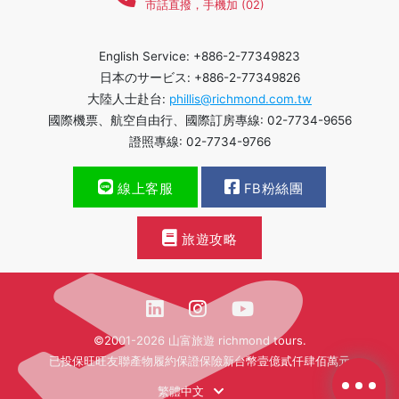
市話直撥，手機加 (02)
English Service: +886-2-77349823
日本のサービス: +886-2-77349826
大陸人士赴台:
phillis@richmond.com.tw
國際機票、航空自由行、國際訂房專線: 02-7734-9656
證照專線: 02-7734-9766
線上客服
FB粉絲團
旅遊攻略
©2001-2026 山富旅遊 richmond tours.
已投保旺旺友聯產物履約保證保險新台幣壹億貳仟肆佰萬元
繁體中文