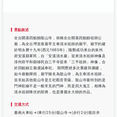
景點敘述
全台開基四鯤鯓龍山寺，俗稱全台開基四鯤鯓祖師公
廟，為全台灣首座最早主奉清水祖師的廟宇。廟宇約建
於明永曆十九年(西元1665年)，隨鄭成功來台的泉州
府安溪縣軍民，自「安溪清水巖」迎來清水祖師神像及
漳州府平和縣移民自三平寺迎來「三平祖師」神像，合
於四鯤鯓立廟虔誠奉祀。 期間歷經多次重建與擴建，
如今廟貌輝煌，廟宇雖名為龍山寺，為主奉清水祖師，
並非如其他龍山寺是主祀觀音菩薩。龍山寺最特別的是
門神彩繪不是一般常見的門神，而是四大鬼王，相傳為
清水祖師降伏的部將，也是潘麗水大師的作品。
交通方式
臺南火車站→(車行25分)龍山寺→(步行2分)龍目井