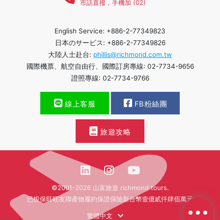
市話直撥，手機加 (02)
English Service: +886-2-77349823
日本のサービス: +886-2-77349826
大陸人士赴台:
phillis@richmond.com.tw
國際機票、航空自由行、國際訂房專線: 02-7734-9656
證照專線: 02-7734-9766
線上客服
FB粉絲團
旅遊攻略
©2001-2026 山富旅遊 richmond tours.
已投保旺旺友聯產物履約保證保險新台幣壹億貳仟肆佰萬元
繁體中文