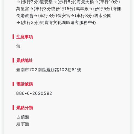
→(步行2分)龍安堂→(步行8分)海景天橋→(車行10分)
萬皇宮→(車行3分或步行15分)萬年殿→(步行5分)灣裡
長老教會→(車行8分)保安宮→(車行8分)親水公園
→(步行3分)鯤喜灣文化園區遊客服務中心
注意事項
無
景點地址
臺南市702南區鯤鯓路102巷81號
電話號碼
886-6-2620592
景點分類
古蹟類
廟宇類