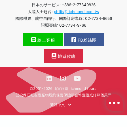
日本のサービス: +886-2-77349826
大陸人士赴台:
phillis@richmond.com.tw
國際機票、航空自由行、國際訂房專線: 02-7734-9656
證照專線: 02-7734-9766
線上客服
FB粉絲團
旅遊攻略
©2001-2026 山富旅遊 richmond tours.
已投保旺旺友聯產物履約保證保險新台幣壹億貳仟肆佰萬元
繁體中文