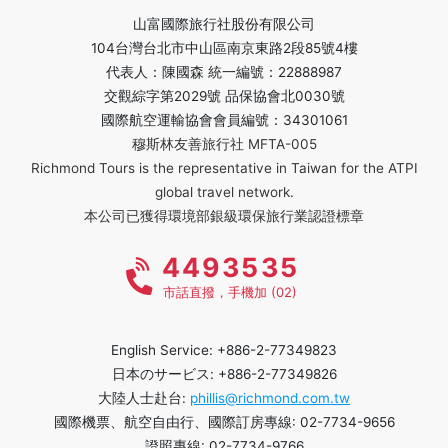
山富國際旅行社股份有限公司
104台灣台北市中山區南京東路2段85號4樓
代表人：陳國森 統一編號：22888987
交觀綜字第2029號 品保協會北0030號
國際航空運輸協會會員編號：34301061
穆斯林友善旅行社 MFTA-005
Richmond Tours is the representative in Taiwan for the ATPI
global travel network.
本公司已獲得環境部銀級環保旅行業認證標章
4493535
市話直撥，手機加 (02)
English Service: +886-2-77349823
日本のサービス: +886-2-77349826
大陸人士赴台:
phillis@richmond.com.tw
國際機票、航空自由行、國際訂房專線: 02-7734-9656
證照專線: 02-7734-9766