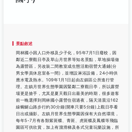
景點敘述
岡林國小因人口外移及少子化，95年7月1日廢校，因
鄰近二寮觀日亭及草山月世界等知名景點，草地操場做
為露營區，另改裝二間教室成生態活動宿營大通鋪(分
男女學員休息室各一間)，並增設淋浴設備，24小時供
應水電及熱水。109年1月1日起由左鎮區公所進行管
理。左鎮月世界生態學園因緊鄰二寮觀日亭，所以露營
場更是搶手，尤其是夏天觀日出最美的時期，很多遊客
前一晚選擇到岡林國小露營住宿過夜，隔天清晨沿162
線蜿蜒山路步行約30分鐘(開車只要5分鐘)上觀日亭看
日出或攝影。左鎮月世界生態學園因保有大自然環境，
每年5-7月有各類紫斑蝶、青斑、虎斑蝶及鳳蝶等飛臨
園區可供欣賞，加上有溜滑梯及各式兒童玩樂設施，所