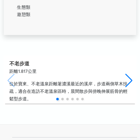
生態類
遊憩類
不老步道
距離1.817公里
位於寶來、不老溫泉距離荖濃溪最近的溪岸，步道兩側草木扶
疏，適合在造訪不老溫泉區時，晨間散步與傍晚伸展筋骨的輕
鬆型步道。