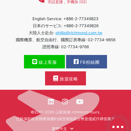
市話直撥，手機加 (02)
English Service: +886-2-77349823
日本のサービス: +886-2-77349826
大陸人士赴台:
phillis@richmond.com.tw
國際機票、航空自由行、國際訂房專線: 02-7734-9656
證照專線: 02-7734-9766
線上客服
FB粉絲團
旅遊攻略
©2001-2026 山富旅遊 richmond tours.
已投保旺旺友聯產物履約保證保險新台幣壹億貳仟肆佰萬元
繁體中文