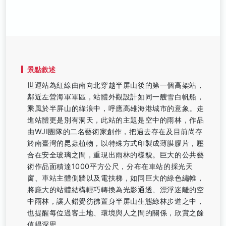
景點敘述
世運站為紅線由南向北穿越半屏山後的第一個高架站，
鄰近左營海軍軍區，站體外觀設計如同一艘雪白帆船，
乘風於半屏山的綠浪中，呼應高雄海港城市的意象。走
進站體更是別有洞天，此站的主題是空中的雨林，作品
由WJI團隊的二名藝術家創作，把過去存在及目前尚存
於南臺灣的昆蟲植物，以特殊方式印製成薄膜膠片，壓
合在安全玻璃之間，重現出雨林的樣貌。巨大的公共藝
術作品面積達1000平方公尺，分布在車站的採光天
窗、車站主體側牆以及電扶梯，如同巨大的綠色繡帷，
將龐大的站體結構輕巧轉換為光影通透、漂浮迷離的空
中雨林，讓人錯覺彷彿置身半屏山生態綠林步道之中，
也提醒每位過客土地、環境與人之間的關係，欣賞之餘
值得深思。