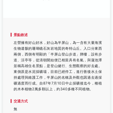
景點敘述
左營擁有好山好水，好山為半屏山，為一含有大量海濱
生物遺骸的珊瑚礁石灰岩地質的奇特山丘。入口分東西
兩側，西側有明顯的「半屏山登山步道」牌樓，設有步
道、涼亭等，從清朝開始便已相當具有名氣，與蓮池潭
並稱高雄住名景點，是登山健行、生態觀察的好去處。
東側原是水泥採礦場，目前已經停工，進行善後水土保
持處理與維護工作，半屏山的名稱及外觀也因過去過採
礦過度而行成。自87年7月10日中止採礦後迄今，種植
的木本植物2萬多顆以上，約340多種不同植物。
交通方式
無