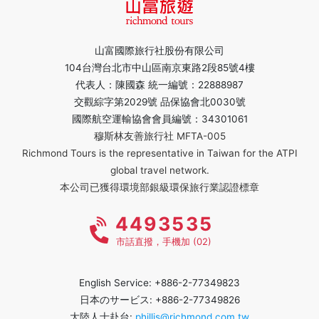
山富國際旅行社股份有限公司
104台灣台北市中山區南京東路2段85號4樓
代表人：陳國森 統一編號：22888987
交觀綜字第2029號 品保協會北0030號
國際航空運輸協會會員編號：34301061
穆斯林友善旅行社 MFTA-005
Richmond Tours is the representative in Taiwan for the ATPI
global travel network.
本公司已獲得環境部銀級環保旅行業認證標章
4493535
市話直撥，手機加 (02)
English Service: +886-2-77349823
日本のサービス: +886-2-77349826
大陸人士赴台:
phillis@richmond.com.tw