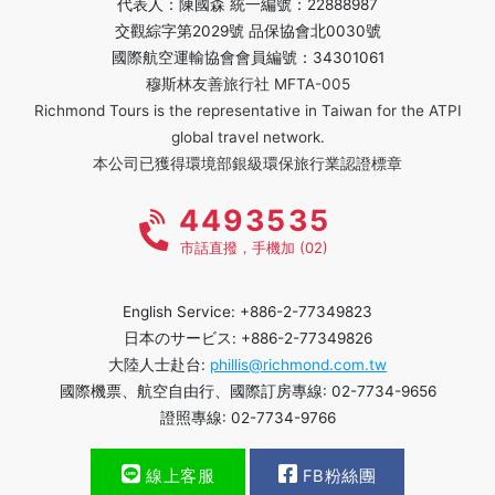
代表人：陳國森 統一編號：22888987
交觀綜字第2029號 品保協會北0030號
國際航空運輸協會會員編號：34301061
穆斯林友善旅行社 MFTA-005
Richmond Tours is the representative in Taiwan for the ATPI
global travel network.
本公司已獲得環境部銀級環保旅行業認證標章
4493535
市話直撥，手機加 (02)
English Service: +886-2-77349823
日本のサービス: +886-2-77349826
大陸人士赴台:
phillis@richmond.com.tw
國際機票、航空自由行、國際訂房專線: 02-7734-9656
證照專線: 02-7734-9766
線上客服
FB粉絲團