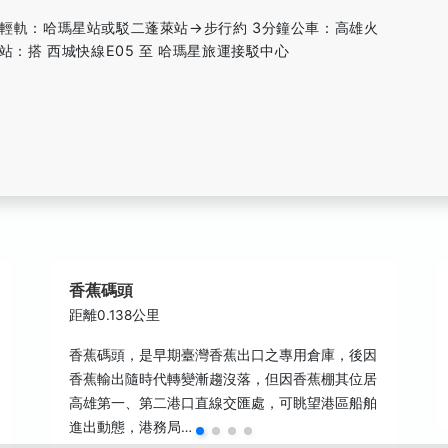
鐘輕軌：哈瑪星站或駁二蓬萊站→步行約 3分鐘公車：高雄火
站：搭 西城快線E05 至 哈瑪星旅運接駁中心
香蕉碼頭
距離0.138公里
香蕉碼頭，是早期臺灣香蕉出口之專用倉庫，後因
香蕉輸出隨時代轉變漸趨沒落，但因香蕉棚其位居
高雄第一、第二港口直線交匯處，可眺望港區船舶
進出動態，港務局…