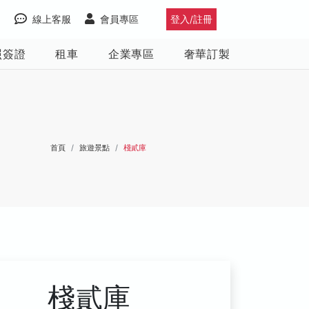
線上客服
會員專區
登入/註冊
照簽證
租車
企業專區
奢華訂製
首頁
旅遊景點
棧貳庫
棧貳庫