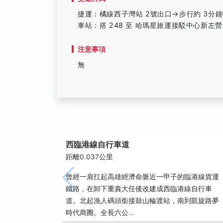
捷運：橘線西子灣站 2號出口→步行約 3分
車站：搭 248 至 哈瑪星旅運接駁中心新左營
注意事項
無
西臨港線自行車道
距離0.037公里
曾經一肩扛起高雄經濟命脈近一甲子的臨港線貨運
鐵路，在卸下重責大任後改建成西臨港線自行車
道。北起漁人碼頭銜接鼓山輪渡站，南到凱旋路夢
時代商圈。全長六公…