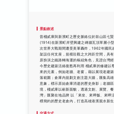
景點敘述
昔棧貳庫與新濱町之歷史脈絡位於鼓山區七賢
(1914)在新濱町岸壁興建之磚牆瓦頂單層
次世界大戰期間遭受美軍轟炸，1962年國
架設任何支座，規模壯觀之大跨距空間，具
原扮演之鐵路轉海運的樞紐角色，見證台灣經
今歷史建築活絡復甦再利用 棧貳庫的修建以
來的元素，例如老牆、老窗，藉以展現老建
落範圍；倉庫內規劃文創主題大牆，匯集高
意象，標示原始倉庫消逝的歷史身影；老牆區
境，棧貳庫以嶄新面貌，透過文創、展覽、
灣」匯聚在地品牌 以「來坐、來呷飯、來呷
樸簡約的歷史老倉內，打造高雄港濱親水新
交通方式