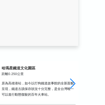
哈瑪星鐵道文化園區
駁二藝
距離0.250公里
距離0.4
原為高雄港站，如今以打狗鐵道故事館的全新面貌
獨特的藝
呈現，鐵道古蹟保存狀況十分完整，是全台灣唯一
發表的環
可以進行動態復駛的百年火車站。