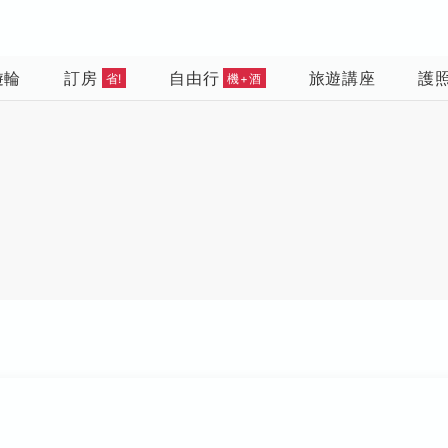
遊輪
訂房
自由行
旅遊講座
護
省!
機+酒