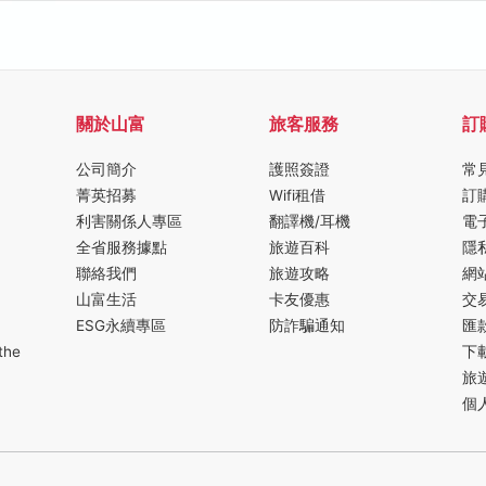
關於山富
旅客服務
訂
公司簡介
護照簽證
常
菁英招募
Wifi租借
訂
利害關係人專區
翻譯機/耳機
電
全省服務據點
旅遊百科
隱
聯絡我們
旅遊攻略
網
山富生活
卡友優惠
交
ESG永續專區
防詐騙通知
匯
the
下
旅
個