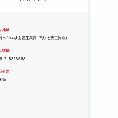
點地址
雄市804鼓山區蓬萊路17號(七賢三路底)
話號碼
6-7-5318568
點分類
術類