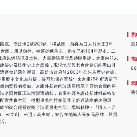
景
路底、高雄港2號碼頭的「棧貳庫」前身為日人於大正3年
高
小型倉庫，用以儲存、輸運砂糖為主，迄今已有104年歷史。二
民政府以鋼筋混凝土柱、力霸鋼筋屋架及磚牆重建，倉庫內並未
電
有建築史及技術史上之意義，現況地景與老倉建築仍能看出其
88
濟蓬勃起飛的榮景，高雄市政府於2003年公告為歷史建築。
尊重歷史文化為前提，儘可能保存百餘年來倉庫裡外所遺留下
景
築簡約質樸的樣貌。倉庫外新建的玻璃屋標示了原始倉庫的座
藝
雄港老照片展現港灣變遷縮影；倉庫外經考證後新建棧前桁架
配置共食空間，樹型優美的竹柏塑造了舒適清幽的休憩環
餐飲的複合經營復甦了港濱歷史空間。場域精神－「職人・台
涼、來文創、來迌」為主軸，結合在地職人等多元品牌，於質
生活。