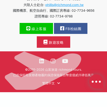
大陸人士赴台:
phillis@richmond.com.tw
國際機票、航空自由行、國際訂房專線: 02-7734-9656
證照專線: 02-7734-9766
線上客服
FB粉絲團
旅遊攻略
©2001-2026 山富旅遊 richmond tours.
已投保旺旺友聯產物履約保證保險新台幣壹億貳仟肆佰萬元
繁體中文