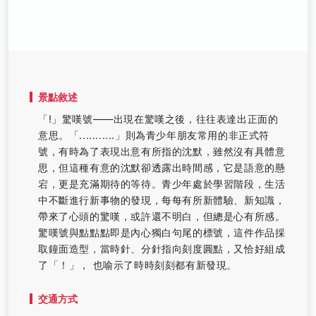
景點敘述
「!」驚嘆號——出現在驚嘆之後，往往表達出正面的
意思。「...........」則為青少年朋友常用的非正式符
號，有時為了表現出意有所指的沈默，雖然沒有具體意
思，但這種有意的沈默卻透露出時間感，它是語意的懸
宕，更是充滿期待的等待。青少年處於學習階段，生活
中不斷進行新事物的發現，每每有所新體驗、新知識，
帶來了心頭的驚嘆，或許還不明白，但總是心有所感。
驚嘆號與點點點即是內心獨白句尾的標號，這件作品採
取鐘面造型，當時針、分針指向刻度圓點，又恰好組成
了「！」， 也喻示了時時刻刻都有新發現。
交通方式