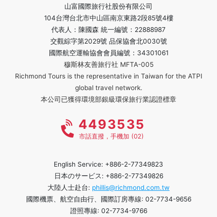
山富國際旅行社股份有限公司
104台灣台北市中山區南京東路2段85號4樓
代表人：陳國森 統一編號：22888987
交觀綜字第2029號 品保協會北0030號
國際航空運輸協會會員編號：34301061
穆斯林友善旅行社 MFTA-005
Richmond Tours is the representative in Taiwan for the ATPI
global travel network.
本公司已獲得環境部銀級環保旅行業認證標章
4493535
市話直撥，手機加 (02)
English Service: +886-2-77349823
日本のサービス: +886-2-77349826
大陸人士赴台:
phillis@richmond.com.tw
國際機票、航空自由行、國際訂房專線: 02-7734-9656
證照專線: 02-7734-9766