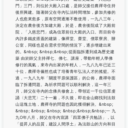
門」三門，則位於大殿入口處，是師父接任農禪寺住持
後所興建。隨著師父在寺內弘法時間增加，參加共修的
人也愈來愈多，原有空間逐漸不敷使用，一九八三年，
決定在農舍後方加建大殿，於是，農舍後院成了大殿前
院，「入慈悲門」成為信眾前往大殿的入口。而目前寺
內許多鐵皮搭蓋的建築，像禪堂、齋堂、僧眾寮房、辦
公室，同樣也是在需求空間的情況下，逐步增建出來
的。&nbsp; &nbsp;&nbsp;從面臨拆遷到成為歷史建
築 由於師父主持禪七、佛七、講座，帶動年輕人學佛
修行的風氣，來寺內出家的年輕人，一九八九年已近三
十位，農禪寺儼然也成了培養青年弘法人才的搖籃。不
過，一九八九年「關渡平原保護區」的公佈，農禪寺面
臨了拆遷問題。為祈求問題可以順利解決，這一年三
月，師父在寺內的念佛共修會上，帶領近一千位信眾虔
誦〈大悲咒〉二十一遍，不久後，即在金山鄉找到法鼓
山這塊土地，農禪寺的問題也因此獲得解決。&nbsp;
&nbsp; &nbsp; &nbsp; &nbsp;&nbsp;&nbsp;一 九
九O年八月，師父在寺內宣講「四眾佛子共勉語」，以
「提昇人的品質，建設人間淨土」為法鼓山的方向和目