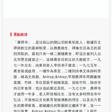
景點敘述
「農禪寺」，是法鼓山的開山宗師東初老人，根據百丈
禪師創立的叢林制度，以務農維生、禪修生活為主的原
則而取的。最初只有一棟二層樓農舍，即這次被列入台
北市歷史建築之一。這棟農舍目前位於大殿後方，一九
七一年左右，由東初老人率領弟子建造；一九七五年，
農舍落成啟用，一樓作為客堂，二樓則供奉文殊師利菩
薩，稱為文殊殿。&nbsp;&nbsp;早期農禪寺周圍遍佈
菜園、竹林，常住眾親手植種菜蔬、採收竹筍，除供寺
內日常食用，也分送給鄰近居民。一九七七年，農禪寺
才啟用一年多，老人即捨報往生，沒有太多時間在寺中
弘法，不過他以文化教育發揚佛教的理念，以及自力更
生的農禪家風，都被繼任的聖嚴師父繼承下來，並一一
加以落實。&nbsp;&nbsp;另一處歷史建築「入慈悲