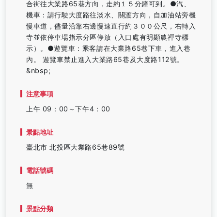
合街往大業路65巷方向，走約１５分鐘可到。●汽、
機車：請行駛大度路往淡水、關渡方向，自加油站旁機
慢車道，儘量沿靠右邊慢速直行約３００公尺，右轉入
寺並依停車場指示分區停放（入口處有明顯農禪寺標
示）。●遊覽車：乘客請在大業路65巷下車，進入巷
內。 遊覽車禁止進入大業路65巷及大度路112號。
&nbsp;
注意事項
上午 09：00～下午4：00
景點地址
臺北市 北投區大業路65巷89號
電話號碼
無
景點分類