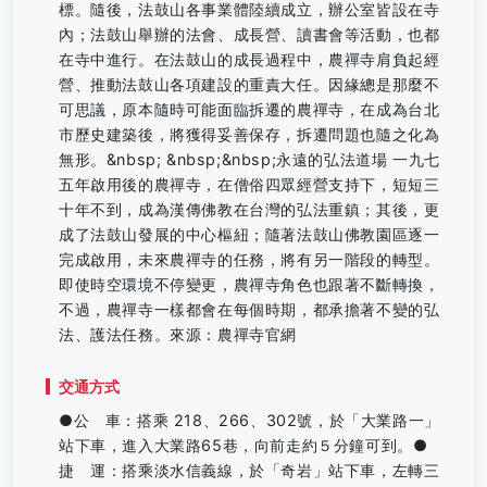
標。隨後，法鼓山各事業體陸續成立，辦公室皆設在寺
內；法鼓山舉辦的法會、成長營、讀書會等活動，也都
在寺中進行。在法鼓山的成長過程中，農禪寺肩負起經
營、推動法鼓山各項建設的重責大任。因緣總是那麼不
可思議，原本隨時可能面臨拆遷的農禪寺，在成為台北
市歷史建築後，將獲得妥善保存，拆遷問題也隨之化為
無形。&nbsp; &nbsp;&nbsp;永遠的弘法道場 一九七
五年啟用後的農禪寺，在僧俗四眾經營支持下，短短三
十年不到，成為漢傳佛教在台灣的弘法重鎮；其後，更
成了法鼓山發展的中心樞紐；隨著法鼓山佛教園區逐一
完成啟用，未來農禪寺的任務，將有另一階段的轉型。
即使時空環境不停變更，農禪寺角色也跟著不斷轉換，
不過，農禪寺一樣都會在每個時期，都承擔著不變的弘
法、護法任務。來源：農禪寺官網
交通方式
●公 車：搭乘 218、266、302號，於「大業路一」
站下車，進入大業路65巷，向前走約５分鐘可到。●
捷 運：搭乘淡水信義線，於「奇岩」站下車，左轉三