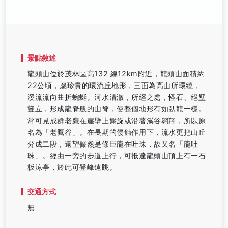
景點敘述
龍頭山位於茂林區高132 線12km附近，龍頭山面積約
22公頃，屬珍貴的環流丘地形，三面為高山所環繞，
溪流流向曲折蜿蜒。河水清澈，所經之處，怪石、絕壁
聳立，形成龍脊般的山脊，使整個地形有如臥龍一樣。
常可見成群老鷹在崖壁上盤旋或沿著溪谷翱翔，所以原
名為「老鷹谷」。在長期的侵蝕作用下，流水更把山丘
分成二段，遠望儼然是條巨龍在吐珠，故又名「龍吐
珠」。經由一旁的步道上行，可抵達龍頭山頂上有一石
板涼亭，於此可登峰遠眺。
交通方式
無