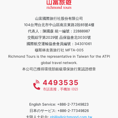
山富國際旅行社股份有限公司
104台灣台北市中山區南京東路2段85號4樓
代表人：陳國森 統一編號：22888987
交觀綜字第2029號 品保協會北0030號
國際航空運輸協會會員編號：34301061
穆斯林友善旅行社 MFTA-005
Richmond Tours is the representative in Taiwan for the ATPI
global travel network.
本公司已獲得環境部銀級環保旅行業認證標章
4493535
市話直撥，手機加 (02)
English Service: +886-2-77349823
日本のサービス: +886-2-77349826
大陸人士赴台:
phillis@richmond.com.tw