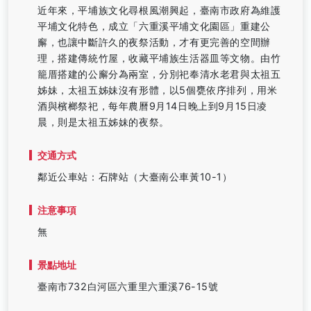
近年來，平埔族文化尋根風潮興起，臺南市政府為維護
平埔文化特色，成立「六重溪平埔文化園區」重建公
廨，也讓中斷許久的夜祭活動，才有更完善的空間辦
理，搭建傳統竹屋，收藏平埔族生活器皿等文物。由竹
籠厝搭建的公廨分為兩室，分別祀奉清水老君與太祖五
姊妹，太祖五姊妹沒有形體，以5個甕依序排列，用米
酒與檳榔祭祀，每年農曆9月14日晚上到9月15日凌
晨，則是太祖五姊妹的夜祭。
交通方式
鄰近公車站：石牌站（大臺南公車黃10-1）
注意事項
無
景點地址
臺南市732白河區六重里六重溪76-15號