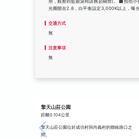
用，觀察到藍眼淚時請務必關燈)。◼️拍照小技
光圈開在2.8，白平衡設定3,000K以上，曝
交通方式
無
注意事項
無
擎天山莊公園
距離0.104公里
擎天山莊公園位於成功村與尚義村的聯絡路口之
間。