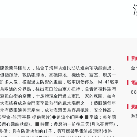
景
點陳景蘭洋樓前方，結合了海岸坑道民防坑道兩項功能而成，
金
，但指揮所、戰防砲陣地、高砲陣地、機槍堡、寢室、廚房一
許多人像，模擬過去防禦的畫面，戰車碉堡停放一M-41戰車
電
亭為兩邊的分界點，往出海口段由軍方把持，負責監視料羅灣
88
們避難自衛的空間，十足體現金門過去軍民一家的氛圍。如今
藍大海搖身成為金門夏季最熱門的戲水場所之一！藍眼淚每年
景
域常有藍眼淚美景產生，成功海灘因為容易抵達、安全性高，
遊
學會-許理事長 提供照片)◆追淚小叮嚀◆◼️季節：每年國
留心飛航狀態)。◼️時間：農曆初一前後三天(月光亮度弱)，
議裝備：具有防滑功能的鞋子，另可攜帶手電筒或頭燈(找路