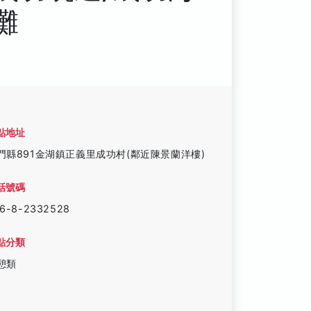
灘
點地址
門縣891金湖鎮正義里成功村(鄰近陳景蘭洋樓)
話號碼
6-8-2332528
點分類
憩類