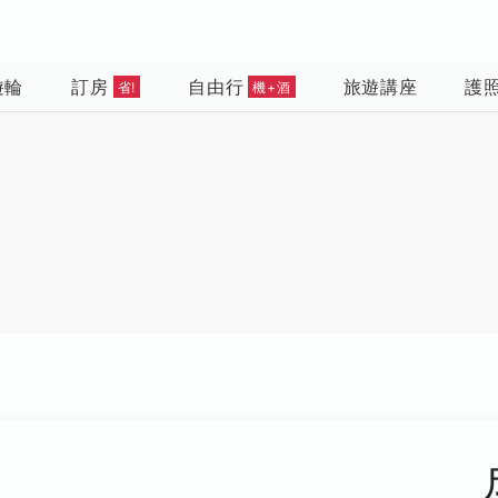
遊輪
訂房
自由行
旅遊講座
護
省!
機+酒