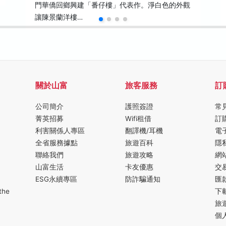
門華僑回鄉興建「番仔樓」代表作。淨白色的外觀
讓陳景蘭洋樓…
關於山富
旅客服務
訂
公司簡介
護照簽證
常
菁英招募
Wifi租借
訂
利害關係人專區
翻譯機/耳機
電
全省服務據點
旅遊百科
隱
聯絡我們
旅遊攻略
網
山富生活
卡友優惠
交
ESG永續專區
防詐騙通知
匯
the
下
旅
個