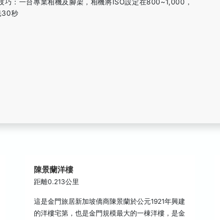
巧：一台專業相機及腳架，相機將ISO設定在800~1,000，
光30秒
陳景蘭洋樓
距離0.213公里
這是金門旅居新加坡僑商陳景蘭於公元1921年興建
的洋樓宅第，也是金門規模最大的一棟洋樓，是金