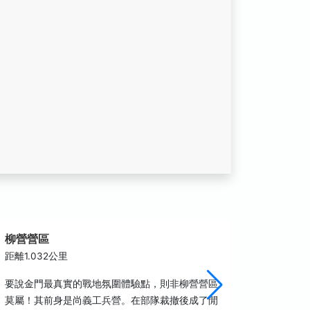
柳營營區
魯王墓
距離1.032公里
距離1.3
要說金門最真實的戰地氛圍體驗點，則非柳營營區
明魯王墓
莫屬！其前身是尚義工兵營。在部隊裁撤後成了閒
雙乳峰，