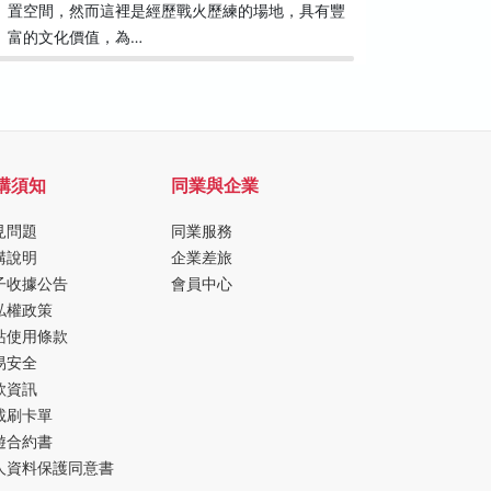
置空間，然而這裡是經歷戰火歷練的場地，具有豐
狀，首先
富的文化價值，為…
看見石塊
購須知
同業與企業
見問題
同業服務
購說明
企業差旅
子收據公告
會員中心
私權政策
站使用條款
易安全
款資訊
載刷卡單
遊合約書
人資料保護同意書