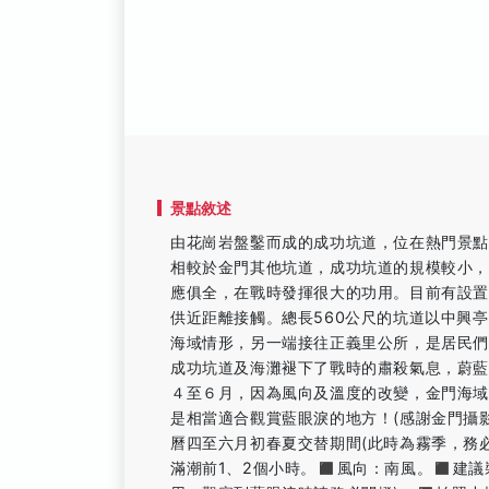
景點敘述
由花崗岩盤鑿而成的成功坑道，位在熱門景
相較於金門其他坑道，成功坑道的規模較小
應俱全，在戰時發揮很大的功用。目前有設置
供近距離接觸。總長560公尺的坑道以中興
海域情形，另一端接往正義里公所，是居民
成功坑道及海灘褪下了戰時的肅殺氣息，蔚
４至６月，因為風向及溫度的改變，金門海
是相當適合觀賞藍眼淚的地方！(感謝金門攝影
曆四至六月初春夏交替期間(此時為霧季，務必
滿潮前1、2個小時。◼️風向：南風。◼️建