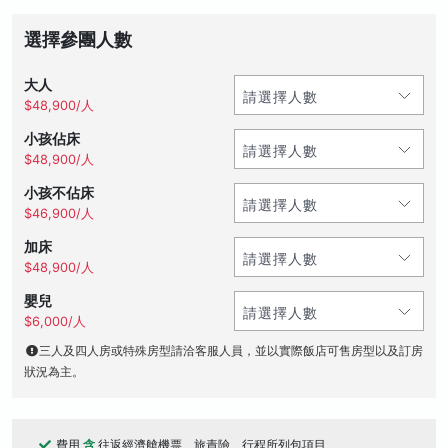
選擇參團人數
大人
$48,900/人
小孩佔床
$48,900/人
小孩不佔床
$46,900/人
加床
$48,900/人
嬰兒
$6,000/人
三人及四人房或特殊房型請洽客服人員，並以實際飯店可售房型以及訂房
狀況為主。
費用
含
往返經濟艙機票、旅責險、行程所列包項目