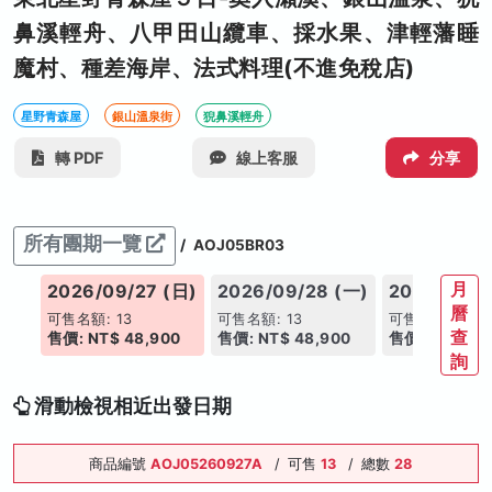
鼻溪輕舟、八甲田山纜車、採水果、津輕藩睡
魔村、種差海岸、法式料理(不進免稅店)
星野青森屋
銀山溫泉街
猊鼻溪輕舟
轉 PDF
線上客服
分享
所有團期一覽
/
AOJ05BR03
月
(一)
2026/09/27 (日)
2026/09/28 (一)
2026/09/2
曆
可售名額: 13
可售名額: 13
可售名額: 13
查
00
售價: NT$ 48,900
售價: NT$ 48,900
售價: NT$ 48
詢
滑動檢視相近出發日期
商品編號
AOJ05260927A
/
可售
13
/
總數
28