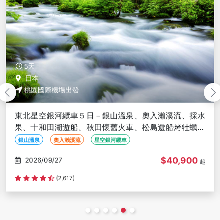
5天
日本
桃園國際機場出發
銀山溫泉、奧入瀨溪流、採水
東北星野５日－五色沼、
懷舊火車、松島遊船烤牡蠣、
相馬樓舞孃茶席、大內宿
最上川輕舟、螃蟹御膳
空銀河纜車
銀山溫泉
相馬樓舞孃茶席
$40,900
2026/09/27
起
(215)