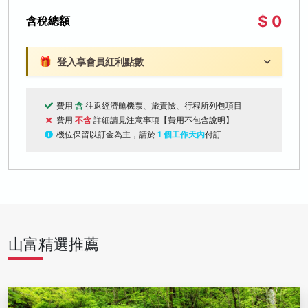
$ 0
含稅總額
🎁
登入享會員紅利點數
費用
含
往返經濟艙機票、旅責險、行程所列包項目
費用
不含
詳細請見注意事項【費用不包含說明】
機位保留以訂金為主，請於
1 個工作天內
付訂
山富精選推薦