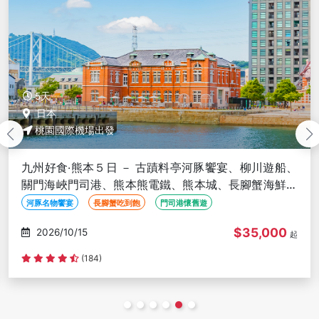
5天
日本
桃園國際機場出發
東北星野５日－五色沼、第一只見川橋梁、銀山溫泉、
相馬樓舞孃茶席、大內宿、抹茶體驗、松島灣遊覽船、
最上川輕舟、螃蟹御膳
銀山溫泉
相馬樓舞孃茶席
鐵道絕景只見線第一橋
$48,900
2026/10/15
起
(215)