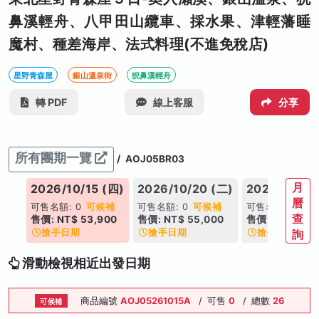
鼻溪輕舟、八甲田山纜車、採水果、津輕藩睡
魔村、種差海岸、法式料理(不進免稅店)
星野青森屋
銀山溫泉街
猊鼻溪輕舟
轉 PDF
線上客服
分享
所有團期一覽
/
AOJ05BR03
月
(一)
2026/10/15 (四)
2026/10/20 (二)
2026/11/19
曆
可售名額: 0
可候補
可售名額: 0
可候補
可售名額: 5
查
00
售價: NT$ 53,900
售價: NT$ 55,000
售價: NT$ 55,
搶手日期
搶手日期
搶手日期
詢
滑動檢視相近出發日期
商品編號
AOJ05261015A
/
可售
0
/
總數
26
可候補