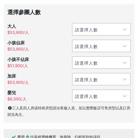
選擇參團人數
大人
$53,900/人
小孩佔床
$53,900/人
小孩不佔床
$51,900/人
加床
$53,900/人
嬰兒
$6,000/人
三人及四人房或特殊房型請洽客服人員，並以實際飯店可售房型以及訂房
狀況為主。
費用
含
往返經濟艙機票、旅責險、行程所列包項目