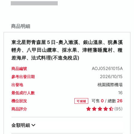
商品明細
東北星野青森屋５日-奧入瀨溪、銀山溫泉、猊鼻溪
輕舟、八甲田山纜車、採水果、津輕藩睡魔村、種
差海岸、法式料理(不進免稅店)
AOJ05261015A
商品編號
2026/10/15
參考出發日期
桃園國際機場
出發地
16
最低成行人數
可售
0
/ 總數
26
機位狀況
可候補
(95)
商品評分
金額明細