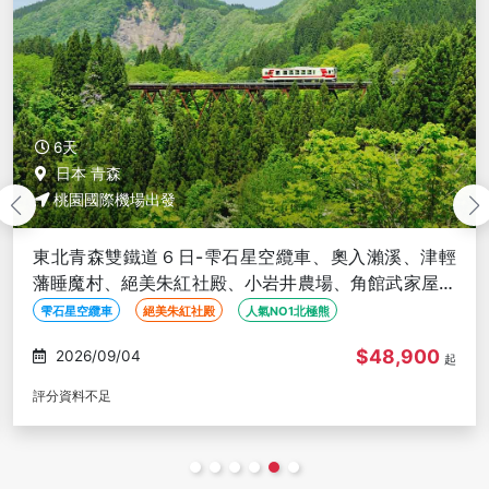
6天
日本 青森
桃園國際機場出發
東北青森雙鐵道６日-雫石星空纜車、奧入瀨溪、津輕
藩睡魔村、絕美朱紅社殿、小岩井農場、角館武家屋敷
(不進免稅店)
雫石星空纜車
絕美朱紅社殿
人氣NO1北極熊
$48,900
2026/09/05
起
評分資料不足