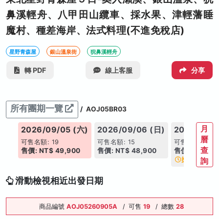
鼻溪輕舟、八甲田山纜車、採水果、津輕藩睡
魔村、種差海岸、法式料理(不進免稅店)
星野青森屋
銀山溫泉街
猊鼻溪輕舟
轉 PDF
線上客服
分享
所有團期一覽
/
AOJ05BR03
月
(五)
2026/09/05 (六)
2026/09/06 (日)
2026/09/0
曆
可售名額: 19
可售名額: 15
可售名額: 14
查
0
售價: NT$ 49,900
售價: NT$ 48,900
售價: NT$ 48
搶手日期
詢
滑動檢視相近出發日期
商品編號
AOJ05260905A
/
可售
19
/
總數
28