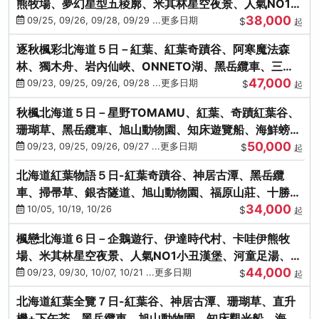
熊牧場、夢幻星型五稜廓、米其林星空夜景、人氣NO1小
38,000
丑漢堡、洞爺花火
09/25, 09/26, 09/28, 09/29 ...更多日期
$
起
逐秋楓彩北海道５日－紅葉、紅葉奇蹟谷、阿寒魔法森
林、獨木舟、岩內仙峽、ONNETO湖、黑岳纜車、三國
47,000
峠、豐平峽、螃蟹溫泉
09/23, 09/25, 09/26, 09/28 ...更多日期
$
起
秋楓北海道５日－星野TOMAMU、紅葉、奇蹟紅葉谷、
珊瑚草、黑岳纜車、旭山動物園、知床遊覽船、海鮮螃蟹
50,000
和牛吃到飽
09/23, 09/25, 09/26, 09/27 ...更多日期
$
起
北海道紅葉物語５日-紅葉奇蹟谷、神居古潭、黑岳纜
車、掃帚草、銀杏隧道、旭山動物園、福原山莊、十勝牧
34,000
場、冰的美術館
10/05, 10/19, 10/26
$
起
楓戀北海道６日－企鵝遊行、伊達時代村、卡哇伊熊牧
場、米其林星空夜景、人氣NO1小丑漢堡、河童足湯、奇
44,000
幻燈遊步道、洞爺花火
09/23, 09/30, 10/07, 10/21 ...更多日期
$
起
北海道紅葉全覽７日-紅葉谷、神居古潭、珊瑚草、直升
機+下午茶、黑岳纜車、旭山動物園、知床觀光船、海膽