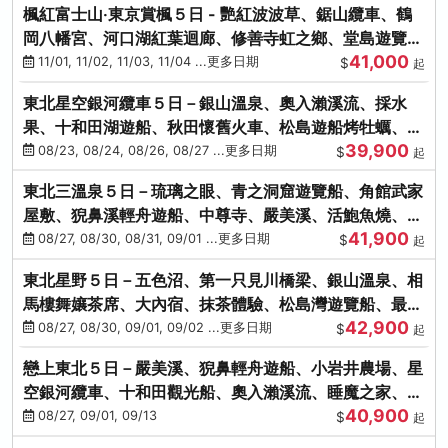
楓紅富士山‧東京賞楓５日 - 艷紅波波草、鋸山纜車、鶴
岡八幡宮、河口湖紅葉迴廊、修善寺虹之鄉、堂島遊覽
41,000
船、熱海梅園
11/01, 11/02, 11/03, 11/04 ...更多日期
$
起
東北星空銀河纜車５日－銀山溫泉、奧入瀨溪流、採水
果、十和田湖遊船、秋田懷舊火車、松島遊船烤牡蠣、嚴
39,900
美溪、螃蟹本家
08/23, 08/24, 08/26, 08/27 ...更多日期
$
起
東北三溫泉５日－琉璃之眼、青之洞窟遊覽船、角館武家
屋敷、猊鼻溪輕舟遊船、中尊寺、嚴美溪、活鮑魚燒、烤
41,900
牡蠣、握壽司體驗
08/27, 08/30, 08/31, 09/01 ...更多日期
$
起
東北星野５日－五色沼、第一只見川橋梁、銀山溫泉、相
馬樓舞孃茶席、大內宿、抹茶體驗、松島灣遊覽船、最上
42,900
川輕舟、螃蟹御膳
08/27, 08/30, 09/01, 09/02 ...更多日期
$
起
戀上東北５日－嚴美溪、猊鼻輕舟遊船、小岩井農場、星
空銀河纜車、十和田觀光船、奧入瀨溪流、睡魔之家、朱
40,900
紅社殿（仙台／青森）
08/27, 09/01, 09/13
$
起