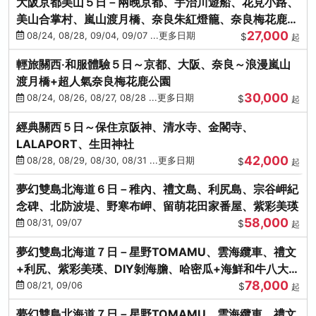
大阪京都美山５日－兩晚京都、宇治川遊船、花見小路、
美山合掌村、嵐山渡月橋、奈良朱紅燈籠、奈良梅花鹿、
27,000
流水瀑布電扶梯
08/24, 08/28, 09/04, 09/07 ...更多日期
$
起
輕旅關西‧和服體驗５日～京都、大阪、奈良～浪漫嵐山
渡月橋+超人氣奈良梅花鹿公園
30,000
08/24, 08/26, 08/27, 08/28 ...更多日期
$
起
經典關西５日～保住京阪神、清水寺、金閣寺、
LALAPORT、生田神社
42,000
08/28, 08/29, 08/30, 08/31 ...更多日期
$
起
夢幻雙島北海道６日－稚內、禮文島、利尻島、宗谷岬紀
念碑、北防波堤、野寒布岬、留萌花田家番屋、紫彩美瑛
58,000
08/31, 09/07
$
起
夢幻雙島北海道７日－星野TOMAMU、雲海纜車、禮文
+利尻、紫彩美瑛、DIY剝海膽、哈密瓜+海鮮和牛八大螃
78,000
蟹吃到飽
08/21, 09/06
$
起
夢幻雙島北海道７日－星野TOMAMU、雲海纜車、禮文