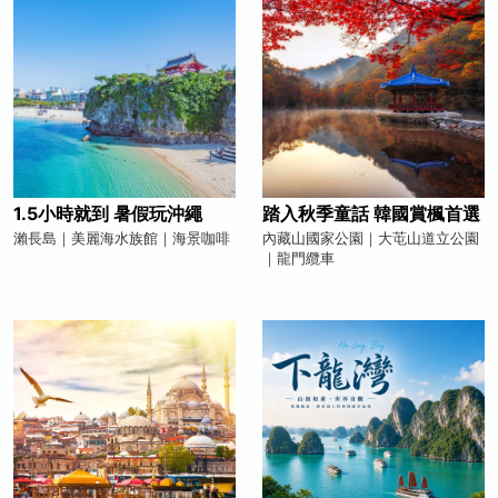
1.5小時就到 暑假玩沖繩
踏入秋季童話 韓國賞楓首選
瀨長島｜美麗海水族館｜海景咖啡
內藏山國家公園｜大芚山道立公園
｜龍門纜車