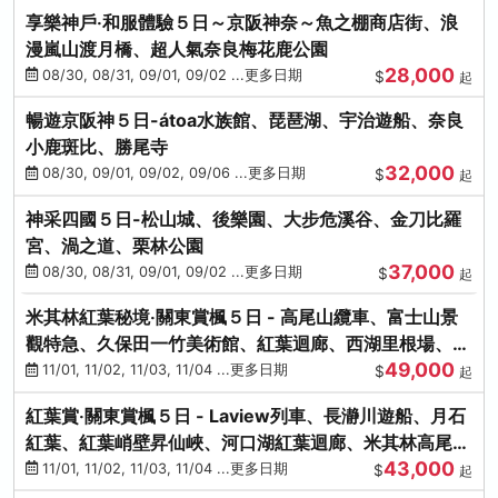
享樂神戶‧和服體驗５日～京阪神奈～魚之棚商店街、浪
漫嵐山渡月橋、超人氣奈良梅花鹿公園
28,000
08/30, 08/31, 09/01, 09/02 ...更多日期
$
起
暢遊京阪神５日-átoa水族館、琵琶湖、宇治遊船、奈良
小鹿斑比、勝尾寺
32,000
08/30, 09/01, 09/02, 09/06 ...更多日期
$
起
神采四國５日-松山城、後樂園、大步危溪谷、金刀比羅
宮、渦之道、栗林公園
37,000
08/30, 08/31, 09/01, 09/02 ...更多日期
$
起
米其林紅葉秘境‧關東賞楓５日 - 高尾山纜車、富士山景
觀特急、久保田一竹美術館、紅葉迴廊、西湖里根場、銀
49,000
杏大道
11/01, 11/02, 11/03, 11/04 ...更多日期
$
起
紅葉賞‧關東賞楓５日 - Laview列車、長瀞川遊船、月石
紅葉、紅葉峭壁昇仙峽、河口湖紅葉迴廊、米其林高尾
43,000
山、海鮮盛宴
11/01, 11/02, 11/03, 11/04 ...更多日期
$
起