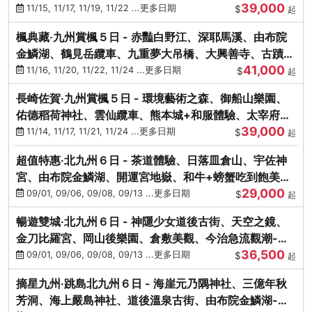
39,000
滿宮、竈門神社
11/15, 11/17, 11/19, 11/22 ...更多日期
$
起
楓典藏‧九州賞楓５日 - 赤豔白野江、深耶馬溪、由布院
金鱗湖、鶴見岳纜車、九重夢大吊橋、大興善寺、古蹟河
41,000
豚+和牛饗宴
11/16, 11/20, 11/22, 11/24 ...更多日期
$
起
長崎佐賀‧九州賞楓５日 - 環境藝術之森、御船山樂園、
佑德稻荷神社、雲仙纜車、熊本城+和服體驗、太宰府天
39,000
滿宮、光明禪寺
11/14, 11/17, 11/21, 11/24 ...更多日期
$
起
超值特惠‧北九州６日 - 茶道體驗、日落皿倉山、宇佐神
宮、由布院金鱗湖、開運宮地嶽、和牛+螃蟹吃到飽美
29,000
饌-台中出發
09/01, 09/06, 09/08, 09/13 ...更多日期
$
起
暢遊雙城‧北九州６日 - 神隱少女道後古街、天空之鏡、
金刀比羅宮、岡山後樂園、倉敷美觀、今治急流觀潮-台
36,500
中出發
09/01, 09/06, 09/08, 09/13 ...更多日期
$
起
摘星九州‧跳島北九州６日 - 海崖元乃隅神社、三億年秋
芳洞、海上嚴島神社、道後溫泉古街、由布院金鱗湖-台