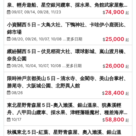
泉、輕舟遊船、星空銀河纜車、採水果、角館武家屋敷
74,900
(不進免稅店)(仙/青)
09/07, 09/14, 09/28, 11/23
$
起
小資關西５日－大鳥大社、下鴨神社、卡哇伊小鹿斑比、
錦市場
25,000
08/20, 09/26, 10/07, 10/08 ...更多日期
$
起
繽紛關西５日－伏見稻荷大社、環球影城、嵐山渡月橋、
奈良公園
26,000
09/26, 10/04, 10/07, 10/08 ...更多日期
$
起
限時神戶京都美山５日－清水寺、金閣寺、美山合掌村、
勝尾寺、大阪城公園、北野異人館
28,400
08/26
$
起
東北星野青森屋５日-奧入瀨溪、銀山溫泉、猊鼻溪輕
舟、八甲田山纜車、採水果、津輕藩睡魔村、種差海岸
58,800
(不進免稅店)
10/17
$
起
秋楓東北５日-紅葉、星野青森屋、奧入瀨溪、銀山溫