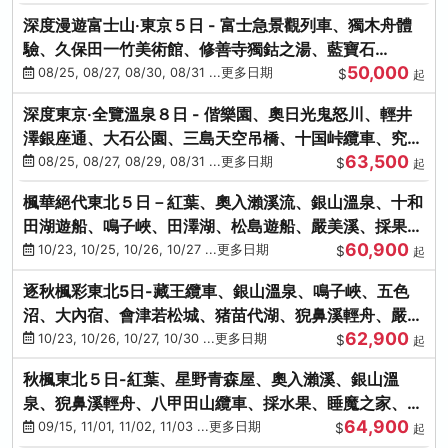
深度漫遊富士山‧東京５日 - 富士急景觀列車、獨木舟體
驗、久保田一竹美術館、修善寺獨鈷之湯、藍寶石
50,000
SAPHIR踴子號
08/25, 08/27, 08/30, 08/31 ...更多日期
$
起
深度東京‧全覽溫泉８日 - 偕樂園、奧日光鬼怒川、輕井
澤銀座通、大石公園、三島天空吊橋、十国峠纜車、究極
63,500
海鮮食べ放題
08/25, 08/27, 08/29, 08/31 ...更多日期
$
起
楓華絕代東北５日－紅葉、奧入瀨溪流、銀山溫泉、十和
田湖遊船、鳴子峽、田澤湖、松島遊船、嚴美溪、採果烤
60,900
牡蠣
10/23, 10/25, 10/26, 10/27 ...更多日期
$
起
逐秋楓彩東北5日-藏王纜車、銀山溫泉、鳴子峽、五色
沼、大內宿、會津若松城、猪苗代湖、猊鼻溪輕舟、嚴美
62,900
溪、松島海灣遊船
10/23, 10/26, 10/27, 10/30 ...更多日期
$
起
秋楓東北５日-紅葉、星野青森屋、奧入瀨溪、銀山溫
泉、猊鼻溪輕舟、八甲田山纜車、採水果、睡魔之家、法
64,900
式料理(不進免稅店)
09/15, 11/01, 11/02, 11/03 ...更多日期
$
起