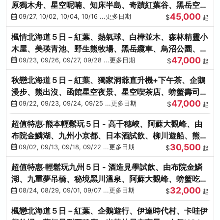
原獨木舟、星空呢喃、知床半島、奇蹟紅葉谷、黑岳空中
45,000
纜車、旭山動物園
09/27, 10/02, 10/04, 10/16 ...更多日期
$
起
楓情北海道５日－紅葉、熱氣球、白樺並木、森林精靈小
木屋、美瑛青池、野生熊牧場、黑岳纜車、鳥沼公園、紅
47,000
葉奇蹟谷、螃蟹吃到飽
09/23, 09/26, 09/27, 09/28 ...更多日期
$
起
秋戀北海道５日－紅葉、獨家洞爺直升機+下午茶、企鵝
漫步、熊出沒、函館星空夜景、星空喫茶店、螃蟹壽司、
47,000
海膽、三大螃蟹放題
09/22, 09/23, 09/24, 09/25 ...更多日期
$
起
超值特惠‧熊本輕鬆玩５日 - 高千穗峽、阿蘇大觀峰、由
布院金鱗湖、九州小京都、日本酒試飲、柳川遊船、熊本
30,500
城、熊本AEON
09/02, 09/13, 09/18, 09/22 ...更多日期
$
起
超值特惠‧輕鬆玩九州５日 - 酒造見學試飲、由布院金鱗
湖、九重夢吊橋、秘境黑川溫泉、阿蘇大觀峰、螃蟹吃到
32,000
飽
08/24, 08/29, 09/01, 09/07 ...更多日期
$
起
楓戀北海道５日－紅葉、企鵝遊行、伊達時代村、卡哇伊