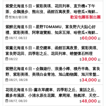
紫愛北海道５日－紫彩美瑛、花田列車、直升機+下午
茶、企鵝漫步、熊出沒、函館百萬夜景、哈密瓜+海鮮和
歡迎包團客製出團
牛八大螃蟹吃到飽
暫無出發日期
紫醉北海道５日－星野TOMAMU、富良野六大貼心好
禮、紫彩美瑛、阿寒遊覽船、知床五湖、哈密瓜+海鮮和
60,000
牛螃蟹吃到飽
08/17, 08/22
$
起
紫薰北海道５日－星空纜車、函館百萬夜景、紫彩美瑛、
富良野花田、四季彩之丘、花田列車、螃蟹懷石料理
38,000
08/22
$
起
紫戀北海道６日－企鵝遊行、浪漫小樽、積丹半島、富良
野、紫彩美瑛、美瑛白金青池、旭山動物園、旭川常盤旋
34,000
轉塔
08/21, 08/28
$
起
花現北海道５日-薰衣草纜車、四季彩之丘、童話之丘、
霧多布濕原、小清水原生花園、摩周湖、熱氣球、天空溫
48,000
泉SPA、螃蟹吃到飽
08/17, 08/20
$
起