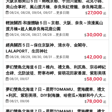
大阪京都美山５日－兩晚京都、宇治川遊船、花見小路、
美山合掌村、嵐山渡月橋、奈良朱紅燈籠、奈良梅花鹿、
27,000
流水瀑布電扶梯
08/24, 08/28, 09/04, 09/07 ...更多日期
$
起
輕旅關西‧和服體驗５日～京都、大阪、奈良～浪漫嵐山
渡月橋+超人氣奈良梅花鹿公園
30,000
08/24, 08/26, 08/27, 08/28 ...更多日期
$
起
經典關西５日～保住京阪神、清水寺、金閣寺、
LALAPORT、生田神社
42,000
08/28, 08/29, 08/30, 08/31 ...更多日期
$
起
夢幻雙島北海道６日－稚內、禮文島、利尻島、宗谷岬紀
念碑、北防波堤、野寒布岬、留萌花田家番屋、紫彩美瑛
58,000
08/31, 09/07
$
起
夢幻雙島北海道７日－星野TOMAMU、雲海纜車、禮文
+利尻、紫彩美瑛、DIY剝海膽、哈密瓜+海鮮和牛八大螃
78,000
蟹吃到飽
08/21, 09/06
$
起
夢幻雙島北海道７日－星野TOMAMU、雲海纜車、禮文