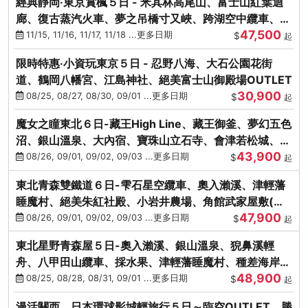
經典靜岡‧東京賞楓５日 - 米其林高尾山、富士山紅葉迴
廊、復古蒸汽火車、夢之吊橋寸又峽、跨湖空中纜車、抹
47,500
茶體驗、三溪園
11/15, 11/16, 11/17, 11/18 ...更多日期
$
起
限時特惠‧小資玩東京５日 - 忍野八海、大石公園花街
道、鶴岡八幡宮、江島神社、絕美富士山御殿場OUTLET
30,900
08/25, 08/27, 08/30, 09/01 ...更多日期
$
起
魔女之瞳東北６日-藏王High Line、藏王御釜、夢幻五色
沼、銀山溫泉、大內宿、寶珠山立石寺、會津若松城、燒
43,900
肉吃到飽
08/26, 09/01, 09/02, 09/03 ...更多日期
$
起
東北青森雙鐵道６日-雫石星空纜車、奧入瀨溪、津輕藩
睡魔村、絕美朱紅社殿、小岩井農場、角館武家屋敷(不
47,900
進免稅店)
08/26, 09/01, 09/02, 09/03 ...更多日期
$
起
東北星野青森屋５日-奧入瀨溪、銀山溫泉、猊鼻溪輕
舟、八甲田山纜車、採水果、津輕藩睡魔村、種差海岸、
48,900
法式料理(不進免稅店)
08/25, 08/28, 08/31, 09/01 ...更多日期
$
起
漫活關西．日本環球影城輕旅行５日～臨空OUTLET、勝