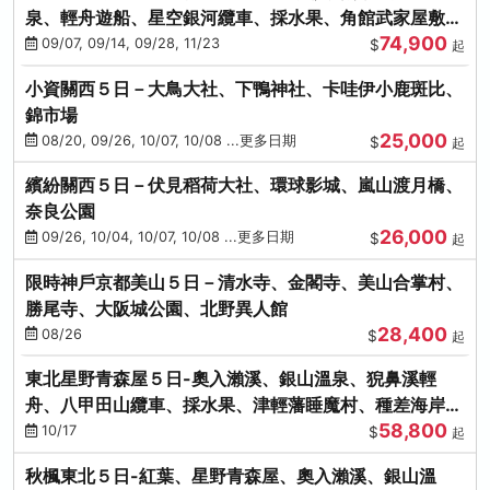
泉、輕舟遊船、星空銀河纜車、採水果、角館武家屋敷
74,900
(不進免稅店)(仙/青)
09/07, 09/14, 09/28, 11/23
$
起
小資關西５日－大鳥大社、下鴨神社、卡哇伊小鹿斑比、
錦市場
25,000
08/20, 09/26, 10/07, 10/08 ...更多日期
$
起
繽紛關西５日－伏見稻荷大社、環球影城、嵐山渡月橋、
奈良公園
26,000
09/26, 10/04, 10/07, 10/08 ...更多日期
$
起
限時神戶京都美山５日－清水寺、金閣寺、美山合掌村、
勝尾寺、大阪城公園、北野異人館
28,400
08/26
$
起
東北星野青森屋５日-奧入瀨溪、銀山溫泉、猊鼻溪輕
舟、八甲田山纜車、採水果、津輕藩睡魔村、種差海岸
58,800
(不進免稅店)
10/17
$
起
秋楓東北５日-紅葉、星野青森屋、奧入瀨溪、銀山溫