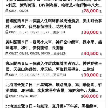
+利尻、紫彩美瑛、DIY剝海膽、哈密瓜+海鮮和牛八大螃
78,000
蟹吃到飽
08/21, 09/06
$
起
精選關西５日～保證入住環球影城周邊酒店、美山町合掌
村、天橋立、伏見稻荷神社、花見小路
36,000
08/16, 08/20, 08/21, 08/27 ...更多日期
$
起
美味關西５日－龜岡小火車、神戶空中纜車、採水果、貓
咪電車、和牛、伊勢龍蝦、長腳蟹
40,500
08/27, 08/28, 08/29, 08/30 ...更多日期
$
起
瘋玩關西５日～保證入住環球影城周邊酒店、神戶動物王
國、天保山海遊館、摩天輪、阿倍野展望台、二條城
39,000
08/15, 08/24, 08/27, 08/28 ...更多日期
$
起
北海道全覽７日－五星鶴雅、釧路濕原、旭川動物園、砂
湯體驗、JR列車、米其林星空夜景、海鮮和牛八大螃
68,000
蟹、卡哇依熊牧場
09/07, 09/14, 10/31
$
起
北海道全覽８日－熱氣球、直升機+下午茶、黑岳纜車、