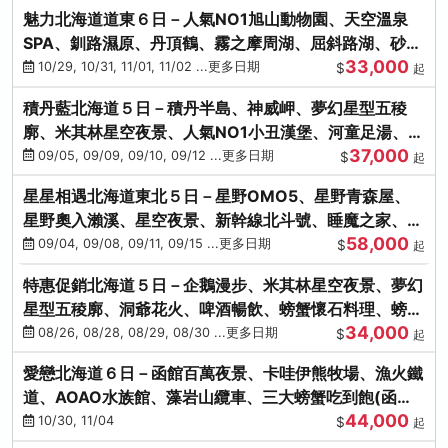
魅力北海道道東６日－人氣NO1旭山動物園、天空溫泉
SPA、釧路濕原、丹頂鶴、霧之摩周湖、屈斜路湖、砂湯
33,000
體驗
10/29, 10/31, 11/01, 11/02 ...更多日期
$
起
積丹藍北海道５日－積丹半島、神威岬、夢幻星型五稜
廓、米其林星空夜景、人氣NO1小丑漢堡、河童足湯、奇
37,000
幻燈遊步道、璀璨溪谷
09/05, 09/09, 09/10, 09/12 ...更多日期
$
起
星星相遇北海道東北５日－星野OMO5、星野青森屋、
星野奧入瀨溪、星空夜景、新幹線北斗號、睡魔之家、十
58,000
和田湖(不進免稅店)
09/04, 09/08, 09/11, 09/15 ...更多日期
$
起
特惠促銷北海道５日－企鵝漫步、米其林星空夜景、夢幻
星型五稜廓、洞爺花火、啤酒暢飲、螃蟹懷石料理、螃蟹
34,000
吃到飽
08/26, 08/28, 08/29, 08/30 ...更多日期
$
起
愛戀北海道６日－函館百萬夜景、卡哇伊熊牧場、漁火鐵
道、AOAO水族館、藻岩山纜車、三大螃蟹吃到飽(函館/
44,000
千歲)
10/30, 11/04
$
起