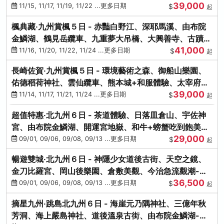
39,000
滿宮、竈門神社
11/15, 11/17, 11/19, 11/22 ...更多日期
$
起
楓典藏‧九州賞楓５日 - 赤豔白野江、深耶馬溪、由布院
金鱗湖、鶴見岳纜車、九重夢大吊橋、大興善寺、古蹟河
41,000
豚+和牛饗宴
11/16, 11/20, 11/22, 11/24 ...更多日期
$
起
長崎佐賀‧九州賞楓５日 - 環境藝術之森、御船山樂園、
佑德稻荷神社、雲仙纜車、熊本城+和服體驗、太宰府天
39,000
滿宮、光明禪寺
11/14, 11/17, 11/21, 11/24 ...更多日期
$
起
超值特惠‧北九州６日 - 茶道體驗、日落皿倉山、宇佐神
宮、由布院金鱗湖、開運宮地嶽、和牛+螃蟹吃到飽美
29,000
饌-台中出發
09/01, 09/06, 09/08, 09/13 ...更多日期
$
起
暢遊雙城‧北九州６日 - 神隱少女道後古街、天空之鏡、
金刀比羅宮、岡山後樂園、倉敷美觀、今治急流觀潮-台
36,500
中出發
09/01, 09/06, 09/08, 09/13 ...更多日期
$
起
摘星九州‧跳島北九州６日 - 海崖元乃隅神社、三億年秋
芳洞、海上嚴島神社、道後溫泉古街、由布院金鱗湖-台