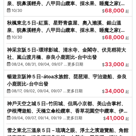
泉、猊鼻溪輕舟、八甲田山纜車、採水果、睡魔之家(不
68,000
進免稅店)
10/30
$
起
秋楓東北５日-紅葉、星野青森屋、奧入瀨溪、銀山溫
泉、猊鼻溪輕舟、八甲田山纜車、採水果、睡魔之家(不
68,000
進免稅店)
10/30
$
起
神采京阪５日-環球影城、清水寺、金閣寺、伏見稻荷大
社、嵐山渡月橋、奈良小鹿斑比-台中出發
33,000
08/24, 08/31, 09/04, 09/07 ...更多日期
$
起
暢遊京阪神５日-átoa水族館、琵琶湖、宇治遊船、奈良
小鹿斑比-台中出發
34,000
08/17, 09/02, 09/04, 09/07 ...更多日期
$
起
神戶天空之城５日-竹田城、但馬小京都、美山合掌村、
伊根灣遊船、天橋立傘松纜車、香草花園空中纜車、伊勢
41,000
龍蝦-台中出發
09/04, 09/07, 09/14, 09/19 ...更多日期
$
起
雪之東北三溫泉５日－琉璃之眼、淨土之濱遊覽船、角館