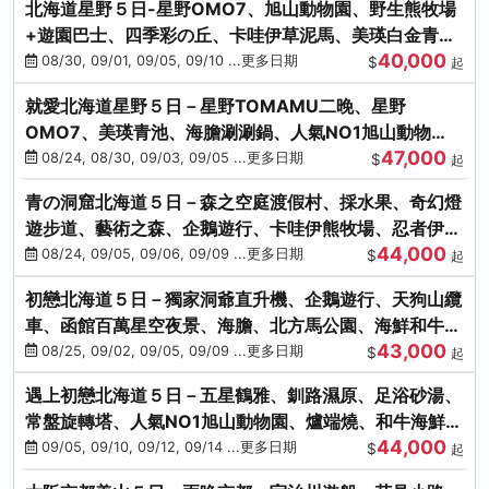
北海道星野５日-星野OMO7、旭山動物園、野生熊牧場
+遊園巴士、四季彩の丘、卡哇伊草泥馬、美瑛白金青
40,000
池、螃蟹吃到飽
08/30, 09/01, 09/05, 09/10 ...更多日期
$
起
就愛北海道星野５日－星野TOMAMU二晚、星野
OMO7、美瑛青池、海膽涮涮鍋、人氣NO1旭山動物
47,000
園、海鮮和牛螃蟹吃到飽
08/24, 08/30, 09/03, 09/05 ...更多日期
$
起
青の洞窟北海道５日－森之空庭渡假村、採水果、奇幻燈
遊步道、藝術之森、企鵝遊行、卡哇伊熊牧場、忍者伊達
44,000
時代村、螃蟹吃到飽
08/24, 09/05, 09/06, 09/09 ...更多日期
$
起
初戀北海道５日－獨家洞爺直升機、企鵝遊行、天狗山纜
車、函館百萬星空夜景、海膽、北方馬公園、海鮮和牛螃
43,000
蟹吃到飽
08/25, 09/02, 09/05, 09/09 ...更多日期
$
起
遇上初戀北海道５日－五星鶴雅、釧路濕原、足浴砂湯、
常盤旋轉塔、人氣NO1旭山動物園、爐端燒、和牛海鮮螃
44,000
蟹吃到飽
09/05, 09/10, 09/12, 09/14 ...更多日期
$
起