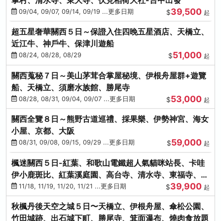
39,500
09/04, 09/07, 09/14, 09/19 ...更多日期
$
起
超五星奢華關西５日～保證入住四晚五星酒店、天橋立、
近江牛、神戶牛、保津川遊船
51,000
08/24, 08/28, 08/29
$
起
關西蒐秘７日～美山茅茸合掌屋秘境、伊根舟屋群+遊覽
船、天橋立、須磨水族館、勝尾寺
53,000
08/28, 08/31, 09/04, 09/07 ...更多日期
$
起
關西全覽８日～熊野古道巡禮、採果樂、伊勢神宮、海女
小屋、京都、大阪
59,000
08/31, 09/08, 09/15, 09/29 ...更多日期
$
起
楓迷關西５日-紅葉、和歌山電鐵超人氣貓咪站長、卡哇
伊小鹿斑比、紅葉溪庭園、高台寺、清水寺、東福寺、伊
39,900
勢龍蝦+和牛
11/18, 11/19, 11/20, 11/21 ...更多日期
$
起
秋楓丹後天空之城５日〜天橋立、伊根舟屋、傘松公園、
竹田城跡、出石城下町、勝尾寺、箕面瀑布、燒肉食放題