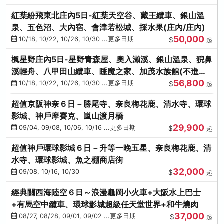
紅葉紛飛東北庄內5日-紅葉天空谷、藏王纜車、銀山溫
泉、五色沼、大內宿、會津若松城、採水果(庄內/庄內)
50,000
10/18, 10/22, 10/26, 10/30 ...更多日期
$
起
楓星野庄內5日-星野青森屋、奧入瀨溪、銀山溫泉、猊鼻
溪輕舟、八甲田山纜車、睡魔之家、加茂水族館(不進店)
56,800
(庄內/庄內)
10/18, 10/22, 10/26, 10/30 ...更多日期
$
起
超值京阪神奈６日－勝尾寺、奈良梅花鹿、清水寺、環球
影城、神戶摩賽克、嵐山渡月橋
29,900
09/04, 09/08, 10/06, 10/16 ...更多日期
$
起
超值神戶環球影城６日－升等一晚五星、奈良梅花鹿、清
水寺、環球影城、魚之棚商店街
32,000
09/08, 10/16, 10/30
$
起
經典關西海陸空６日～浪漫龜岡小火車+大阪水上巴士
+有馬空中纜車、環球影城超級任天堂世界+和牛燒肉
37,000
08/27, 08/28, 09/01, 09/02 ...更多日期
$
起