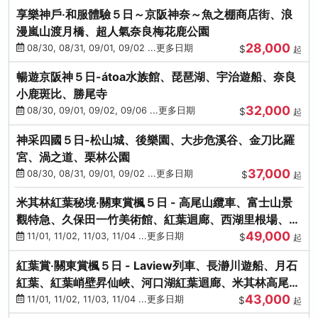
享樂神戶‧和服體驗５日～京阪神奈～魚之棚商店街、浪
漫嵐山渡月橋、超人氣奈良梅花鹿公園
28,000
08/30, 08/31, 09/01, 09/02 ...更多日期
$
起
暢遊京阪神５日-átoa水族館、琵琶湖、宇治遊船、奈良
小鹿斑比、勝尾寺
32,000
08/30, 09/01, 09/02, 09/06 ...更多日期
$
起
神采四國５日-松山城、後樂園、大步危溪谷、金刀比羅
宮、渦之道、栗林公園
37,000
08/30, 08/31, 09/01, 09/02 ...更多日期
$
起
米其林紅葉秘境‧關東賞楓５日 - 高尾山纜車、富士山景
觀特急、久保田一竹美術館、紅葉迴廊、西湖里根場、銀
49,000
杏大道
11/01, 11/02, 11/03, 11/04 ...更多日期
$
起
紅葉賞‧關東賞楓５日 - Laview列車、長瀞川遊船、月石
紅葉、紅葉峭壁昇仙峽、河口湖紅葉迴廊、米其林高尾
43,000
山、海鮮盛宴
11/01, 11/02, 11/03, 11/04 ...更多日期
$
起