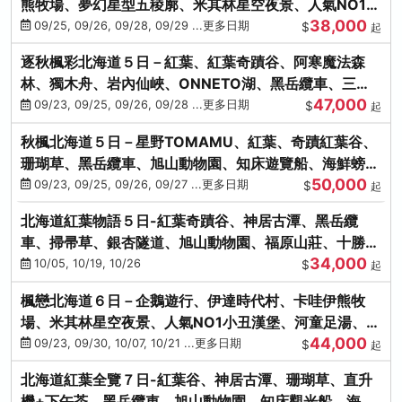
熊牧場、夢幻星型五稜廓、米其林星空夜景、人氣NO1小
38,000
丑漢堡、洞爺花火
09/25, 09/26, 09/28, 09/29 ...更多日期
$
起
逐秋楓彩北海道５日－紅葉、紅葉奇蹟谷、阿寒魔法森
林、獨木舟、岩內仙峽、ONNETO湖、黑岳纜車、三國
47,000
峠、豐平峽、螃蟹溫泉
09/23, 09/25, 09/26, 09/28 ...更多日期
$
起
秋楓北海道５日－星野TOMAMU、紅葉、奇蹟紅葉谷、
珊瑚草、黑岳纜車、旭山動物園、知床遊覽船、海鮮螃蟹
50,000
和牛吃到飽
09/23, 09/25, 09/26, 09/27 ...更多日期
$
起
北海道紅葉物語５日-紅葉奇蹟谷、神居古潭、黑岳纜
車、掃帚草、銀杏隧道、旭山動物園、福原山莊、十勝牧
34,000
場、冰的美術館
10/05, 10/19, 10/26
$
起
楓戀北海道６日－企鵝遊行、伊達時代村、卡哇伊熊牧
場、米其林星空夜景、人氣NO1小丑漢堡、河童足湯、奇
44,000
幻燈遊步道、洞爺花火
09/23, 09/30, 10/07, 10/21 ...更多日期
$
起
北海道紅葉全覽７日-紅葉谷、神居古潭、珊瑚草、直升
機+下午茶、黑岳纜車、旭山動物園、知床觀光船、海膽