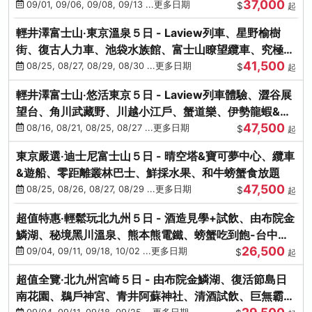
37,000
中出發
09/01, 09/06, 09/08, 09/13 ...更多日期
$
起
輕井澤富士山‧東京溫泉５日 - Laview列車、星野榆樹
街、復古人力車、池袋水族館、富士山瞭望纜車、究極海
41,500
鮮食放題
08/25, 08/27, 08/29, 08/30 ...更多日期
$
起
輕井澤富士山‧悠活東京５日 - Laview列車體驗、澀谷展
望台、角川武藏野、川越小江戶、蟹道樂、伊勢龍蝦&海
47,500
膽生魚片
08/16, 08/21, 08/25, 08/27 ...更多日期
$
起
東京嚴選‧迪士尼富士山５日 - 晴空塔&寶可夢中心、纜車
&遊船、零距離叢林巴士、鮮採水果、和牛螃蟹食放題
47,500
08/25, 08/26, 08/27, 08/29 ...更多日期
$
起
超值特惠‧輕鬆玩北九州５日 - 酒造見學+試飲、由布院金
鱗湖、秘境黑川溫泉、熊本熊電鐵、螃蟹吃到飽-台中出
26,500
發
09/04, 09/11, 09/18, 10/02 ...更多日期
$
起
超值全覽‧北九州宮崎５日 - 由布院金鱗湖、復活節島日
南花園、鵜戶神宮、青井阿蘇神社、清酒試飲、巨無霸熊