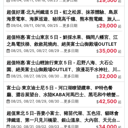
29,500
本熊-台中出發
09/04, 09/11, 09/18, 09/25 ...更多日期
$
起
超值好運‧北九州鐵道５日 - 虹之松原、抹茶體驗、島原
海景電車、海豚巡遊、秘境高千穗、熊本熊電鐵、旅人觀
29,000
光列車-台中出發
09/04, 09/11, 09/18, 09/25 ...更多日期
$
起
超值特惠‧富士山東京５日 - 鮮採水果、鶴岡八幡宮、江
之島電扶梯、敘敘苑燒肉、絕美富士山御殿場OUTLET
35,000
08/25, 08/25, 08/27, 08/29 ...更多日期
$
起
超值特惠‧富士山輕旅行東京５日 - 忍野八海、大石公
園、絕美富士山御殿場OUTLET、浪漫花手水神社、川越
32,000
小江戶
08/25, 08/27, 08/29, 08/30 ...更多日期
$
起
富士山‧東京迪士尼５日 - 河口湖瞭望纜車、IP特色餐
廳、澀谷展望台、水陸KABA河馬巴士、黑毛和牛螃蟹美
42,500
饌、季節採果
08/25, 08/27, 08/29, 08/30 ...更多日期
$
起
超值東北５日-吾妻小富士、豬苗代湖、五色沼、貓咪會
津鐵道、第一只見川橋梁、銀山溫泉、大內宿、天元台高
34,000
原纜車
08/30, 08/31, 09/02, 09/03 ...更多日期
$
起