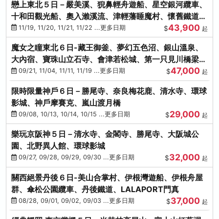
戀上東北５日－嚴美溪、猊鼻輕舟遊船、星空銀河纜車、
十和田觀光船、奧入瀨溪流、津輕藩睡魔村、懷舊鐵道
43,900
（青森／仙台）
11/19, 11/20, 11/21, 11/22 ...更多日期
$
起
魔女之瞳東北６日-藏王御釜、夢幻五色沼、銀山溫泉、
大內宿、寶珠山立石寺、會津若松城、第一只見川橋梁、
47,000
燒肉吃到飽
09/21, 11/04, 11/11, 11/19 ...更多日期
$
起
限時限量神戶６日－勝尾寺、奈良梅花鹿、清水寺、環球
影城、神戶摩賽克、嵐山渡月橋
29,000
09/08, 10/13, 10/14, 10/15 ...更多日期
$
起
樂玩京阪神５日－清水寺、金閣寺、勝尾寺、大阪城公
園、北野異人館、環球影城
32,000
09/27, 09/28, 09/29, 09/30 ...更多日期
$
起
關西絕景丹後６日-美山合掌村、伊根灣遊船、伊根舟屋
群、傘松公園纜車、丹後鐵道、LALAPORT門真
37,000
08/28, 09/01, 09/02, 09/03 ...更多日期
$
起