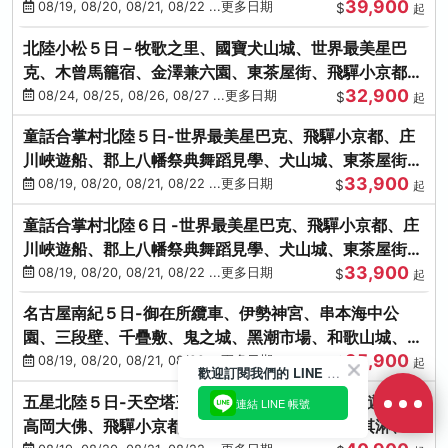
39,900
花之里絢爛花海
08/19, 08/20, 08/21, 08/22 ...更多日期
$
起
北陸小松５日－牧歌之里、國寶犬山城、世界最美星巴
克、木曾馬籠宿、金澤兼六園、東茶屋街、飛驒小京都、
32,900
白川鄉合掌村
08/24, 08/25, 08/26, 08/27 ...更多日期
$
起
童話合掌村北陸５日-世界最美星巴克、飛驒小京都、庄
川峽遊船、郡上八幡祭典舞蹈見學、犬山城、東茶屋街、
33,900
松葉蟹、金箔冰淇淋
08/19, 08/20, 08/21, 08/22 ...更多日期
$
起
童話合掌村北陸６日 -世界最美星巴克、飛驒小京都、庄
川峽遊船、郡上八幡祭典舞蹈見學、犬山城、東茶屋街、
33,900
松葉蟹、金箔冰淇淋
08/19, 08/20, 08/21, 08/22 ...更多日期
$
起
名古屋南紀５日-御在所纜車、伊勢神宮、串本海中公
園、三段壁、千疊敷、鬼之城、黑潮市場、和歌山城、伊
35,900
勢龍蝦溫泉
08/19, 08/20, 08/21, 08/22 ...更多日期
$
起
五星北陸５日-天空塔王子、金澤兼六園、庄川峽遊船、
高岡大佛、飛驒小京都、敦賀海鮮市場、金箔冰淇淋、鰻