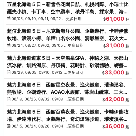
五星北海道５日－新雪谷花園日航、札幌州際、小瑞士比
羅夫小鎮、卡丁車、空中纜車、積丹半島、採水果、海鮮
61,000
和牛螃蟹放題
09/05, 09/10, 09/11, 09/12 ...更多日期
$
起
超值北海道５日－尼克斯海洋公園、企鵝遊行、卡哇伊熊
牧場、浪漫小樽、羊蹄山名水公園、洞爺星空、花火大
31,000
會、螃蟹懷石料理
08/24, 08/27, 09/02, 09/05 ...更多日期
$
起
魅力北海道道東５日－天空溫泉SPA、神秘之湖、天都山
流冰館、釧路濕原、丹頂鶴、花時計、砂湯體驗、螃蟹吃
33,000
到飽
08/29, 09/05, 09/10, 09/12 ...更多日期
$
起
魅力北海道６日－函館星空夜景、漁火鐵道、璀璨溪谷、
熊牧場、企鵝遊行、AOAO水族館、藻岩山纜車、三大螃
42,000
蟹吃到飽
08/19, 08/26, 09/02, 09/09 ...更多日期
$
起
魅力北海道５日－函館百萬夜景、漁火鐵道、卡哇伊熊牧
場、伊達時代村、企鵝遊行、奇幻燈遊步道、璀璨溪谷、
36,000
人氣NO1小丑漢堡
08/15, 08/24, 08/28, 09/04 ...更多日期
$
起