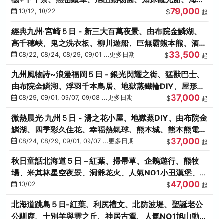
79,000
涮涮鍋(不進免稅店)
10/12, 10/22
$
起
經典九州‧宮崎５日 - 新三大百萬夜景、由布院金鱗湖、
高千穗峽、鬼之洗衣板、柳川遊船、巨無霸熊本熊、酒造
33,500
見學試飲
08/22, 08/24, 08/29, 09/01 ...更多日期
$
起
九州風物詩~浪漫福岡５日 - 銀光閃耀之街、猛獸巴士、
由布院金鱗湖、浮羽千本鳥居、地獄蒸鐵輪DIY、屋形船
37,000
晚宴、鸕鶿捕魚
08/29, 09/01, 09/07, 09/08 ...更多日期
$
起
微熱晨光‧九州５日 - 湯之花小屋、地獄蒸DIY、由布院金
鱗湖、四季彩久住花、幸福熱氣球、熊本城、熊本熊電
37,000
鐵、螃蟹吃到飽
08/24, 08/29, 09/01, 09/07 ...更多日期
$
起
秋日童話北海道５日－紅葉、掃帚草、企鵝遊行、熊牧
場、米其林星空夜景、洞爺花火、人氣NO1小丑漢堡、螃
47,000
蟹放題(千/函)
10/02
$
起
北海道跳島５日-紅葉、利尻禮文、北防波堤、聖誕老公
公馴鹿、士別羊與雲之丘、神居古潭、人氣NO1旭山動物