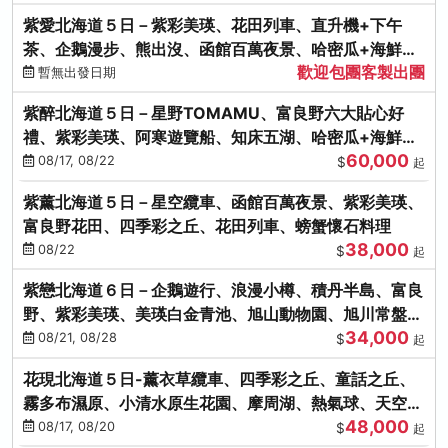
紫愛北海道５日－紫彩美瑛、花田列車、直升機+下午
茶、企鵝漫步、熊出沒、函館百萬夜景、哈密瓜+海鮮和
歡迎包團客製出團
牛八大螃蟹吃到飽
暫無出發日期
紫醉北海道５日－星野TOMAMU、富良野六大貼心好
禮、紫彩美瑛、阿寒遊覽船、知床五湖、哈密瓜+海鮮和
60,000
牛螃蟹吃到飽
08/17, 08/22
$
起
紫薰北海道５日－星空纜車、函館百萬夜景、紫彩美瑛、
富良野花田、四季彩之丘、花田列車、螃蟹懷石料理
38,000
08/22
$
起
紫戀北海道６日－企鵝遊行、浪漫小樽、積丹半島、富良
野、紫彩美瑛、美瑛白金青池、旭山動物園、旭川常盤旋
34,000
轉塔
08/21, 08/28
$
起
花現北海道５日-薰衣草纜車、四季彩之丘、童話之丘、
霧多布濕原、小清水原生花園、摩周湖、熱氣球、天空溫
48,000
泉SPA、螃蟹吃到飽
08/17, 08/20
$
起