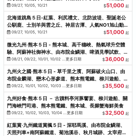
51,000
園、海膽涮涮鍋
09/27, 10/05, 10/21
$
起
北海道跳島５日-紅葉、利尻禮文、北防波堤、聖誕老公
公馴鹿、士別羊與雲之丘、神居古潭、人氣NO1旭山動物
51,000
園、海膽涮涮鍋
09/27, 10/05, 10/21
$
起
微光九州‧熊本５日 - 熊本城、高千穗峽、熱氣球升空體
驗、阿蘇神社御神水、由布院金鱗湖、啤酒見學試飲、豪
36,000
華海鮮盛宴
08/21, 09/22, 10/01, 10/02 ...更多日期
$
起
九州火之國‧熊本５日 - 草千里之濱、阿蘇破火山口、由
布院金麟湖、戀木心形參道、熊本熊電鐵、柳川遊船、地
35,500
獄蒸DIY
09/22, 10/01, 10/02, 10/03 ...更多日期
$
起
九州好食‧熊本５日 － 古蹟料亭河豚饗宴、柳川遊船、關
門海峽門司港、熊本熊電鐵、熊本城、長腳蟹海鮮美食
32,500
09/22, 10/02, 10/03, 10/04 ...更多日期
$
起
紅葉賞‧九州鐵道賞楓５日 - 深耶馬溪、由布院金鱗湖、
天照列車+南阿蘇鐵道、菊池溪谷、秋月城跡、太宰府天