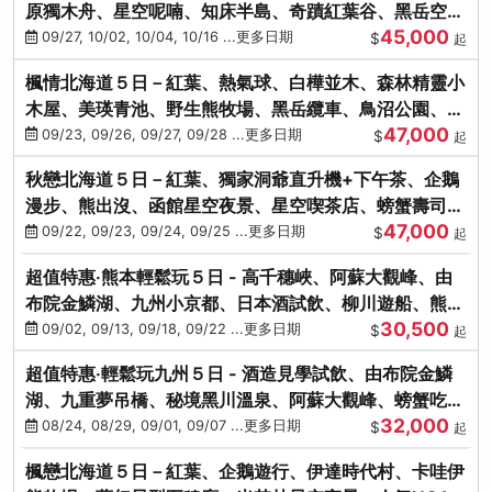
原獨木舟、星空呢喃、知床半島、奇蹟紅葉谷、黑岳空中
45,000
纜車、旭山動物園
09/27, 10/02, 10/04, 10/16 ...更多日期
$
起
楓情北海道５日－紅葉、熱氣球、白樺並木、森林精靈小
木屋、美瑛青池、野生熊牧場、黑岳纜車、鳥沼公園、紅
47,000
葉奇蹟谷、螃蟹吃到飽
09/23, 09/26, 09/27, 09/28 ...更多日期
$
起
秋戀北海道５日－紅葉、獨家洞爺直升機+下午茶、企鵝
漫步、熊出沒、函館星空夜景、星空喫茶店、螃蟹壽司、
47,000
海膽、三大螃蟹放題
09/22, 09/23, 09/24, 09/25 ...更多日期
$
起
超值特惠‧熊本輕鬆玩５日 - 高千穗峽、阿蘇大觀峰、由
布院金鱗湖、九州小京都、日本酒試飲、柳川遊船、熊本
30,500
城、熊本AEON
09/02, 09/13, 09/18, 09/22 ...更多日期
$
起
超值特惠‧輕鬆玩九州５日 - 酒造見學試飲、由布院金鱗
湖、九重夢吊橋、秘境黑川溫泉、阿蘇大觀峰、螃蟹吃到
32,000
飽
08/24, 08/29, 09/01, 09/07 ...更多日期
$
起
楓戀北海道５日－紅葉、企鵝遊行、伊達時代村、卡哇伊