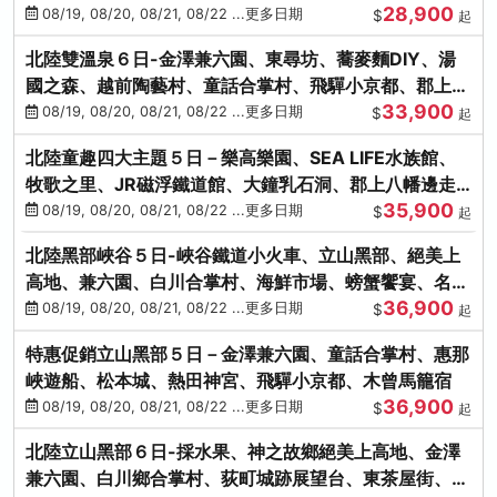
28,900
街、下呂溫泉
08/19, 08/20, 08/21, 08/22 ...更多日期
$
起
北陸雙溫泉６日-金澤兼六園、東尋坊、蕎麥麵DIY、湯
國之森、越前陶藝村、童話合掌村、飛驒小京都、郡上八
33,900
幡
08/19, 08/20, 08/21, 08/22 ...更多日期
$
起
北陸童趣四大主題５日－樂高樂園、SEA LIFE水族館、
牧歌之里、JR磁浮鐵道館、大鐘乳石洞、郡上八幡邊走
35,900
邊吃
08/19, 08/20, 08/21, 08/22 ...更多日期
$
起
北陸黑部峽谷５日-峽谷鐵道小火車、立山黑部、絕美上
高地、兼六園、白川合掌村、海鮮市場、螃蟹饗宴、名湯
36,900
雙溫泉
08/19, 08/20, 08/21, 08/22 ...更多日期
$
起
特惠促銷立山黑部５日－金澤兼六園、童話合掌村、惠那
峽遊船、松本城、熱田神宮、飛驒小京都、木曾馬籠宿
36,900
08/19, 08/20, 08/21, 08/22 ...更多日期
$
起
北陸立山黑部６日-採水果、神之故鄉絕美上高地、金澤
兼六園、白川鄉合掌村、荻町城跡展望台、東茶屋街、名