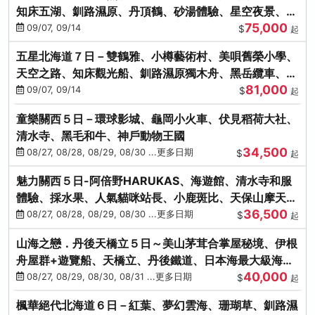
知床五湖、釧路濕原、丹頂鶴、砂湯體驗、星空夜景、洞
75,000
爺花火、螃蟹懷石料理
09/07, 09/14
$
起
五星北海道７日－雙鶴雅、小樽藝術村、美唄舊榮小學、
天空之路、知床觀光船、釧路濕原獨木舟、黑岳纜車、流
81,000
冰硝子館DIY玻璃杯
09/07, 09/14
$
起
童樂關西５日－環球影城、龜岡小火車、伏見稻荷大社、
清水寺、黑毛和牛、神戶動物王國
34,500
08/27, 08/28, 08/29, 08/30 ...更多日期
$
起
魅力關西５日-阿倍野HARUKAS、海遊館、清水寺和服
體驗、採水果、人氣貓咪站長、小鹿斑比、天保山摩天
36,500
輪、水上巴士
08/27, 08/28, 08/29, 08/30 ...更多日期
$
起
山海之戀．丹後天橋立５日～美山茅茸合掌屋秘境、伊根
舟屋群+遊覽船、天橋立、丹後鐵道、日本海最大級海鮮
40,000
市場
08/27, 08/29, 08/30, 08/31 ...更多日期
$
起
楓華絕代北海道６日－紅葉、夢幻雲海、珊瑚草、釧路濕