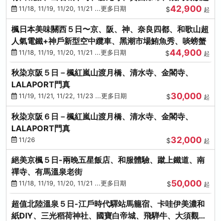
42,900
11/18, 11/19, 11/20, 11/21 ...更多日期
$
起
楓日本美味關西５日〜京、阪、神、奈良四都、和歌山超
人氣電鐵+神戶新型空中纜車、黑潮市場鮪魚秀、啖螃蟹
44,900
11/18, 11/19, 11/20, 11/21 ...更多日期
$
起
秋染京阪５日－楓紅嵐山渡月橋、清水寺、金閣寺、
LALAPORT門真
30,000
11/19, 11/21, 11/22, 11/23 ...更多日期
$
起
秋染京阪６日－楓紅嵐山渡月橋、清水寺、金閣寺、
LALAPORT門真
32,000
11/26
$
起
絕美京楓５日-兩晚五星飯店、和服體驗、蹴上鐵道、南
禪寺、有馬溫泉老街
50,000
11/18, 11/19, 11/20, 11/21 ...更多日期
$
起
超值北陸溫泉５日-江戶時代驛站馬籠宿、卡哇伊美濃和
紙DIY、三光稻荷神社、國寶白帝城、飛騨牛、大須觀音