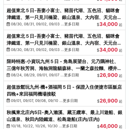
超值東北５日-吾妻小富士、豬苗代湖、五色沼、貓咪會
津鐵道、第一只見川橋梁、銀山溫泉、大內宿、天元台高
34,000
原纜車
08/30, 08/31, 09/02, 09/03 ...更多日期
$
起
超值東北５日-吾妻小富士、豬苗代湖、五色沼、貓咪會
津鐵道、第一只見川橋梁、銀山溫泉、大內宿、天元台高
34,000
原纜車
08/30, 08/31, 09/02, 09/03 ...更多日期
$
起
限時特惠‧小資玩九州５日 - 角島展望台、元乃隅神社、
三億年秋芳洞、海蝕洞龍貓森林、一蘭之森拉麵、櫻井二
26,900
見浦
08/24, 08/29, 09/01, 09/07 ...更多日期
$
起
超值放鬆玩九州‧機+酒福岡５日 - 保證入住便捷市區飯店
四晚+來回福岡機場接駁
26,900
09/01, 09/07, 09/08, 09/10 ...更多日期
$
起
秋楓東北庄內5日-奧入瀨溪、藏王纜車、最上川遊船、銀
山溫泉、秋田內陸鐵道、松島遊船(庄內/庄內)
46,000
10/18, 10/22, 10/26, 10/30 ...更多日期
$
起