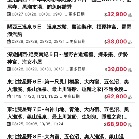
尾寺、黑潮市場、鮪魚解體秀
32,900
08/27, 08/28, 08/30, 09/01 ...更多日期
$
起
關西三溫泉５日－溫泉放鬆、醬油製作、橿原神宮、琵琶
湖汽船
38,000
08/28, 08/29, 08/30, 08/31 ...更多日期
$
起
深遊關西·絕美南紀５日～熊野古道巡禮、採果樂、伊勢
神宮、海女小屋
39,000
08/28, 08/29, 08/30, 08/31 ...更多日期
$
起
東北雙星野６日-第一只見川橋梁、大內宿、五色沼、奧
入瀨溪、銀山溫泉、最上川遊船、睡魔之家(不進免稅店)
62,900
(仙/青)
11/19, 11/20, 11/21, 11/22 ...更多日期
$
起
東北雙星野７日-白神山地、青池、大內宿、五色沼、奧
入瀨溪、銀山溫泉、最上川遊船、生剝鬼、睡魔之家(不
68,900
進免稅店)(仙/青)
08/25, 09/08, 10/05, 11/24
$
起
東北雙星野８日-大內宿、五色沼、奧入瀨溪、銀山溫