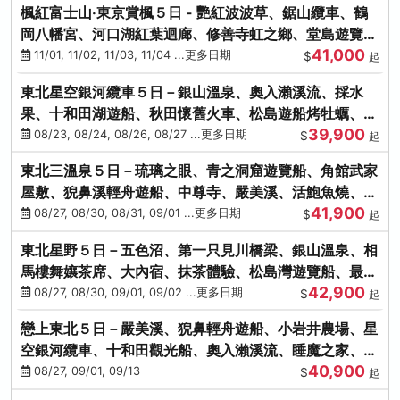
楓紅富士山‧東京賞楓５日 - 艷紅波波草、鋸山纜車、鶴
岡八幡宮、河口湖紅葉迴廊、修善寺虹之鄉、堂島遊覽
41,000
船、熱海梅園
11/01, 11/02, 11/03, 11/04 ...更多日期
$
起
東北星空銀河纜車５日－銀山溫泉、奧入瀨溪流、採水
果、十和田湖遊船、秋田懷舊火車、松島遊船烤牡蠣、嚴
39,900
美溪、螃蟹本家
08/23, 08/24, 08/26, 08/27 ...更多日期
$
起
東北三溫泉５日－琉璃之眼、青之洞窟遊覽船、角館武家
屋敷、猊鼻溪輕舟遊船、中尊寺、嚴美溪、活鮑魚燒、烤
41,900
牡蠣、握壽司體驗
08/27, 08/30, 08/31, 09/01 ...更多日期
$
起
東北星野５日－五色沼、第一只見川橋梁、銀山溫泉、相
馬樓舞孃茶席、大內宿、抹茶體驗、松島灣遊覽船、最上
42,900
川輕舟、螃蟹御膳
08/27, 08/30, 09/01, 09/02 ...更多日期
$
起
戀上東北５日－嚴美溪、猊鼻輕舟遊船、小岩井農場、星
空銀河纜車、十和田觀光船、奧入瀨溪流、睡魔之家、朱
40,900
紅社殿（仙台／青森）
08/27, 09/01, 09/13
$
起