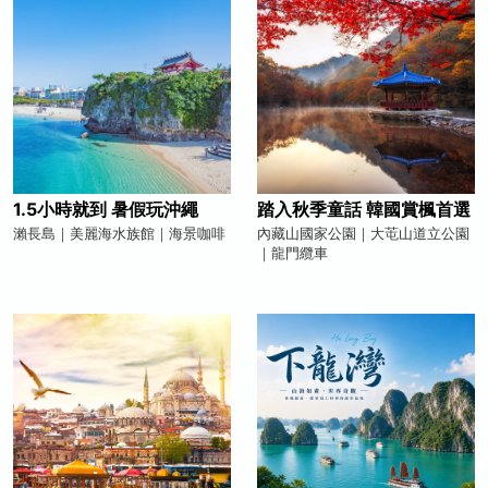
1.5小時就到 暑假玩沖繩
踏入秋季童話 韓國賞楓首選
瀨長島｜美麗海水族館｜海景咖啡
內藏山國家公園｜大芚山道立公園
｜龍門纜車