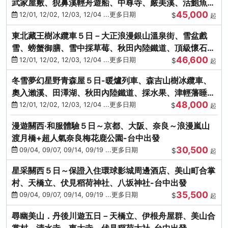
武家屋敷、猊鼻溪輕舟遊船、中尊寺、嚴美溪、活鮑魚
45,000
燒、烤牡蠣、握壽司體驗
12/01, 12/02, 12/03, 12/04 ...更多日期
$
起
東北藏王樹冰纜車５日－大正浪漫銀山溫泉街、雪盆戲
雪、螃蟹御膳、雪中採草莓、秋田內陸鐵道、頂級懷石料
46,600
理、松島遊船
12/01, 12/02, 12/03, 12/04 ...更多日期
$
起
冬雪夢幻星野青森屋５日-暖爐列車、森吉山樹冰纜車、
奧入瀨溪、田澤湖、秋田內陸鐵道、採水果、津輕藩睡魔
48,000
村(不進免稅店)
12/01, 12/02, 12/03, 12/04 ...更多日期
$
起
漫遊關西‧和服體驗５日～京都、大阪、奈良～浪漫嵐山
渡月橋+超人氣奈良梅花鹿公園-台中出發
30,500
09/04, 09/07, 09/14, 09/19 ...更多日期
$
起
星采關西５日～保證入住環球影城周邊酒店、美山町合掌
村、天橋立、伏見稻荷神社、八坂神社-台中出發
35,500
09/04, 09/07, 09/14, 09/19 ...更多日期
$
起
尋幽美山．丹後川遊五日－天橋立、伊根舟屋群、美山合
掌村、清水寺、東大寺、伏見稻荷大社-台中出發