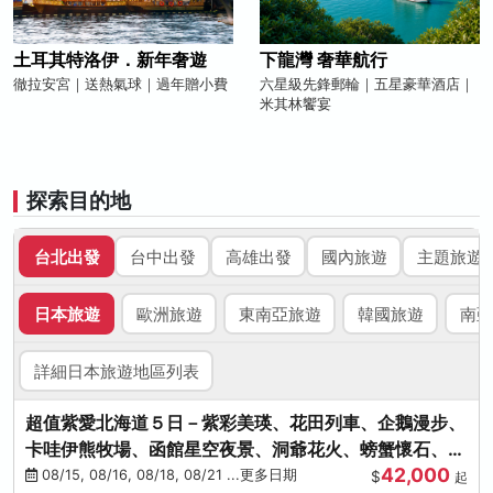
土耳其特洛伊．新年奢遊
下龍灣 奢華航行
徹拉安宮｜送熱氣球｜過年贈小費
六星級先鋒郵輪｜五星豪華酒店｜
米其林饗宴
探索目的地
台北出發
台中出發
高雄出發
國內旅遊
主題旅遊
日本旅遊
歐洲旅遊
東南亞旅遊
韓國旅遊
南亞
詳細日本旅遊地區列表
超值紫愛北海道５日－紫彩美瑛、花田列車、企鵝漫步、
卡哇伊熊牧場、函館星空夜景、洞爺花火、螃蟹懷石、啤
42,000
酒暢飲
08/15, 08/16, 08/18, 08/21 ...更多日期
$
起