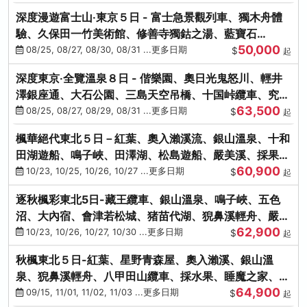
深度漫遊富士山‧東京５日 - 富士急景觀列車、獨木舟體
驗、久保田一竹美術館、修善寺獨鈷之湯、藍寶石
50,000
SAPHIR踴子號
08/25, 08/27, 08/30, 08/31 ...更多日期
$
起
深度東京‧全覽溫泉８日 - 偕樂園、奧日光鬼怒川、輕井
澤銀座通、大石公園、三島天空吊橋、十国峠纜車、究極
63,500
海鮮食べ放題
08/25, 08/27, 08/29, 08/31 ...更多日期
$
起
楓華絕代東北５日－紅葉、奧入瀨溪流、銀山溫泉、十和
田湖遊船、鳴子峽、田澤湖、松島遊船、嚴美溪、採果烤
60,900
牡蠣
10/23, 10/25, 10/26, 10/27 ...更多日期
$
起
逐秋楓彩東北5日-藏王纜車、銀山溫泉、鳴子峽、五色
沼、大內宿、會津若松城、猪苗代湖、猊鼻溪輕舟、嚴美
62,900
溪、松島海灣遊船
10/23, 10/26, 10/27, 10/30 ...更多日期
$
起
秋楓東北５日-紅葉、星野青森屋、奧入瀨溪、銀山溫
泉、猊鼻溪輕舟、八甲田山纜車、採水果、睡魔之家、法
64,900
式料理(不進免稅店)
09/15, 11/01, 11/02, 11/03 ...更多日期
$
起