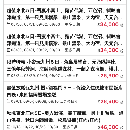
超值東北５日-吾妻小富士、豬苗代湖、五色沼、貓咪會
津鐵道、第一只見川橋梁、銀山溫泉、大內宿、天元台高
34,000
原纜車
08/30, 08/31, 09/02, 09/03 ...更多日期
$
起
超值東北５日-吾妻小富士、豬苗代湖、五色沼、貓咪會
津鐵道、第一只見川橋梁、銀山溫泉、大內宿、天元台高
34,000
原纜車
08/30, 08/31, 09/02, 09/03 ...更多日期
$
起
限時特惠‧小資玩九州５日 - 角島展望台、元乃隅神社、
三億年秋芳洞、海蝕洞龍貓森林、一蘭之森拉麵、櫻井二
26,900
見浦
08/24, 08/29, 09/01, 09/07 ...更多日期
$
起
超值放鬆玩九州‧機+酒福岡５日 - 保證入住便捷市區飯店
四晚+來回福岡機場接駁
26,900
09/01, 09/07, 09/08, 09/10 ...更多日期
$
起
秋楓東北庄內5日-奧入瀨溪、藏王纜車、最上川遊船、銀
山溫泉、秋田內陸鐵道、松島遊船(庄內/庄內)
46,000
10/18, 10/22, 10/26, 10/30 ...更多日期
$
起