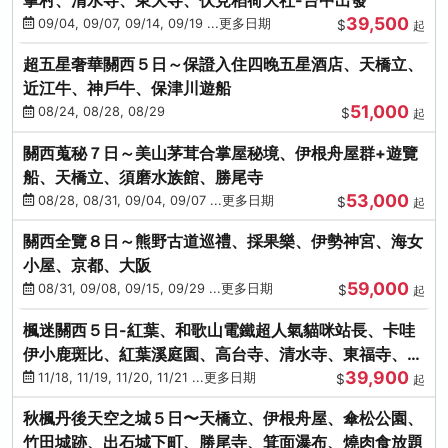
39,500
09/04, 09/07, 09/14, 09/19 ...更多日期
$
起
超五星奢華關西５日～保證入住四晚五星酒店、天橋立、
近江牛、神戶牛、保津川遊船
51,000
08/24, 08/28, 08/29
$
起
關西蒐秘７日～美山茅茸合掌屋秘境、伊根舟屋群+遊覽
船、天橋立、須磨水族館、勝尾寺
53,000
08/28, 08/31, 09/04, 09/07 ...更多日期
$
起
關西全覽８日～熊野古道巡禮、採果樂、伊勢神宮、海女
小屋、京都、大阪
59,000
08/31, 09/08, 09/15, 09/29 ...更多日期
$
起
楓迷關西５日-紅葉、和歌山電鐵超人氣貓咪站長、卡哇
伊小鹿斑比、紅葉溪庭園、高台寺、清水寺、東福寺、伊
39,900
勢龍蝦+和牛
11/18, 11/19, 11/20, 11/21 ...更多日期
$
起
秋楓丹後天空之城５日〜天橋立、伊根舟屋、傘松公園、
竹田城跡、出石城下町、勝尾寺、箕面瀑布、燒肉食放題