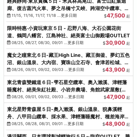
經典靜岡‧東京賞楓５日 - 米其林高尾山、富士山紅葉迴
廊、復古蒸汽火車、夢之吊橋寸又峽、跨湖空中纜車、抹
47,500
茶體驗、三溪園
11/15, 11/16, 11/17, 11/18 ...更多日期
$
起
限時特惠‧小資玩東京５日 - 忍野八海、大石公園花街
道、鶴岡八幡宮、江島神社、絕美富士山御殿場OUTLET
30,900
08/25, 08/27, 08/30, 09/01 ...更多日期
$
起
魔女之瞳東北６日-藏王High Line、藏王御釜、夢幻五色
沼、銀山溫泉、大內宿、寶珠山立石寺、會津若松城、燒
43,900
肉吃到飽
08/26, 09/01, 09/02, 09/03 ...更多日期
$
起
東北青森雙鐵道６日-雫石星空纜車、奧入瀨溪、津輕藩
睡魔村、絕美朱紅社殿、小岩井農場、角館武家屋敷(不
47,900
進免稅店)
08/26, 09/01, 09/02, 09/03 ...更多日期
$
起
東北星野青森屋５日-奧入瀨溪、銀山溫泉、猊鼻溪輕
舟、八甲田山纜車、採水果、津輕藩睡魔村、種差海岸、
48,900
法式料理(不進免稅店)
08/25, 08/28, 08/31, 09/01 ...更多日期
$
起
漫活關西．日本環球影城輕旅行５日～臨空OUTLET、勝