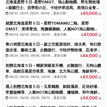
北海道星野５日-星野OMO7、旭山動物園、野生熊牧場
+遊園巴士、四季彩の丘、卡哇伊草泥馬、美瑛白金青
40,000
池、螃蟹吃到飽
08/30, 09/01, 09/05, 09/08 ...更多日期
$
起
就愛北海道星野５日－星野TOMAMU二晚、星野
OMO7、美瑛青池、海膽涮涮鍋、人氣NO1旭山動物
47,000
園、海鮮和牛螃蟹吃到飽
08/24, 08/30, 09/03, 09/05 ...更多日期
$
起
青の洞窟北海道５日－森之空庭渡假村、採水果、奇幻燈
遊步道、藝術之森、企鵝遊行、卡哇伊熊牧場、忍者伊達
44,000
時代村、螃蟹吃到飽
08/24, 09/05, 09/06, 09/08 ...更多日期
$
起
初戀北海道５日－獨家洞爺直升機、企鵝遊行、天狗山纜
車、函館百萬星空夜景、海膽、北方馬公園、海鮮和牛螃
43,000
蟹吃到飽
08/25, 08/30, 09/02, 09/05 ...更多日期
$
起
遇上初戀北海道５日－五星鶴雅、釧路濕原、足浴砂湯、
常盤旋轉塔、人氣NO1旭山動物園、爐端燒、和牛海鮮螃
44,000
蟹吃到飽
09/05, 09/08, 09/09, 09/10 ...更多日期
$
起