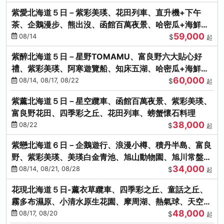
紫愛北海道５日－紫彩美瑛、花田列車、直升機+下午
茶、企鵝漫步、熊出沒、函館百萬夜景、哈密瓜+海鮮和
59,000
牛八大螃蟹吃到飽
08/14
$
起
紫醉北海道５日－星野TOMAMU、富良野六大貼心好
禮、紫彩美瑛、阿寒遊覽船、知床五湖、哈密瓜+海鮮和
60,000
牛螃蟹吃到飽
08/14, 08/17, 08/22
$
起
紫薰北海道５日－星空纜車、函館百萬夜景、紫彩美瑛、
富良野花田、四季彩之丘、花田列車、螃蟹懷石料理
38,000
08/22
$
起
紫戀北海道６日－企鵝遊行、浪漫小樽、積丹半島、富良
野、紫彩美瑛、美瑛白金青池、旭山動物園、旭川常盤旋
34,000
轉塔
08/14, 08/21, 08/28
$
起
花現北海道５日-薰衣草纜車、四季彩之丘、童話之丘、
霧多布濕原、小清水原生花園、摩周湖、熱氣球、天空溫
48,000
泉SPA、螃蟹吃到飽
08/17, 08/20
$
起