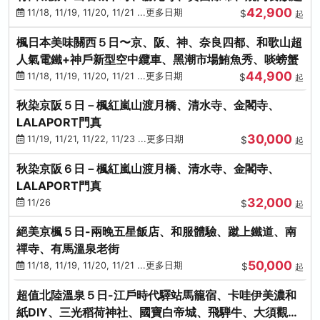
42,900
11/18, 11/19, 11/20, 11/21 ...更多日期
$
起
楓日本美味關西５日〜京、阪、神、奈良四都、和歌山超
人氣電鐵+神戶新型空中纜車、黑潮市場鮪魚秀、啖螃蟹
44,900
11/18, 11/19, 11/20, 11/21 ...更多日期
$
起
秋染京阪５日－楓紅嵐山渡月橋、清水寺、金閣寺、
LALAPORT門真
30,000
11/19, 11/21, 11/22, 11/23 ...更多日期
$
起
秋染京阪６日－楓紅嵐山渡月橋、清水寺、金閣寺、
LALAPORT門真
32,000
11/26
$
起
絕美京楓５日-兩晚五星飯店、和服體驗、蹴上鐵道、南
禪寺、有馬溫泉老街
50,000
11/18, 11/19, 11/20, 11/21 ...更多日期
$
起
超值北陸溫泉５日-江戶時代驛站馬籠宿、卡哇伊美濃和
紙DIY、三光稻荷神社、國寶白帝城、飛騨牛、大須觀音