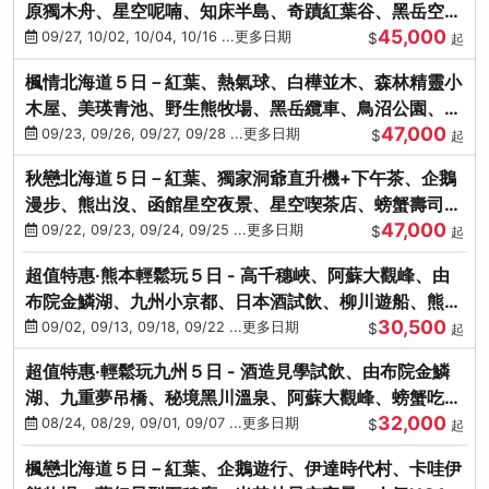
原獨木舟、星空呢喃、知床半島、奇蹟紅葉谷、黑岳空中
45,000
纜車、旭山動物園
09/27, 10/02, 10/04, 10/16 ...更多日期
$
起
楓情北海道５日－紅葉、熱氣球、白樺並木、森林精靈小
木屋、美瑛青池、野生熊牧場、黑岳纜車、鳥沼公園、紅
47,000
葉奇蹟谷、螃蟹吃到飽
09/23, 09/26, 09/27, 09/28 ...更多日期
$
起
秋戀北海道５日－紅葉、獨家洞爺直升機+下午茶、企鵝
漫步、熊出沒、函館星空夜景、星空喫茶店、螃蟹壽司、
47,000
海膽、三大螃蟹放題
09/22, 09/23, 09/24, 09/25 ...更多日期
$
起
超值特惠‧熊本輕鬆玩５日 - 高千穗峽、阿蘇大觀峰、由
布院金鱗湖、九州小京都、日本酒試飲、柳川遊船、熊本
30,500
城、熊本AEON
09/02, 09/13, 09/18, 09/22 ...更多日期
$
起
超值特惠‧輕鬆玩九州５日 - 酒造見學試飲、由布院金鱗
湖、九重夢吊橋、秘境黑川溫泉、阿蘇大觀峰、螃蟹吃到
32,000
飽
08/24, 08/29, 09/01, 09/07 ...更多日期
$
起
楓戀北海道５日－紅葉、企鵝遊行、伊達時代村、卡哇伊