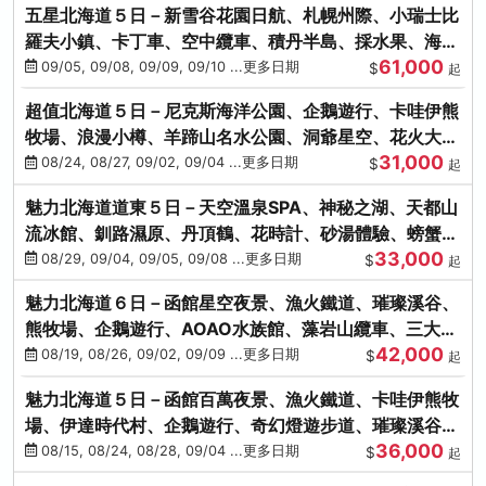
五星北海道５日－新雪谷花園日航、札幌州際、小瑞士比
羅夫小鎮、卡丁車、空中纜車、積丹半島、採水果、海鮮
61,000
和牛螃蟹放題
09/05, 09/08, 09/09, 09/10 ...更多日期
$
起
超值北海道５日－尼克斯海洋公園、企鵝遊行、卡哇伊熊
牧場、浪漫小樽、羊蹄山名水公園、洞爺星空、花火大
31,000
會、螃蟹懷石料理
08/24, 08/27, 09/02, 09/04 ...更多日期
$
起
魅力北海道道東５日－天空溫泉SPA、神秘之湖、天都山
流冰館、釧路濕原、丹頂鶴、花時計、砂湯體驗、螃蟹吃
33,000
到飽
08/29, 09/04, 09/05, 09/08 ...更多日期
$
起
魅力北海道６日－函館星空夜景、漁火鐵道、璀璨溪谷、
熊牧場、企鵝遊行、AOAO水族館、藻岩山纜車、三大螃
42,000
蟹吃到飽
08/19, 08/26, 09/02, 09/09 ...更多日期
$
起
魅力北海道５日－函館百萬夜景、漁火鐵道、卡哇伊熊牧
場、伊達時代村、企鵝遊行、奇幻燈遊步道、璀璨溪谷、
36,000
人氣NO1小丑漢堡
08/15, 08/24, 08/28, 09/04 ...更多日期
$
起