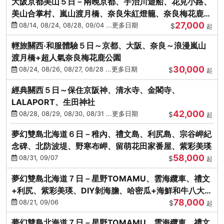
大阪京都美山５日－兩晚京都、宇治川遊船、花見小路、
美山合掌村、嵐山渡月橋、奈良朱紅燈籠、奈良梅花鹿、
27,000
流水瀑布電扶梯
08/14, 08/24, 08/28, 09/04 ...更多日期
$
起
輕旅關西‧和服體驗５日～京都、大阪、奈良～浪漫嵐山
渡月橋+超人氣奈良梅花鹿公園
30,000
08/24, 08/26, 08/27, 08/28 ...更多日期
$
起
經典關西５日～保住京阪神、清水寺、金閣寺、
LALAPORT、生田神社
42,000
08/28, 08/29, 08/30, 08/31 ...更多日期
$
起
夢幻雙島北海道６日－稚內、禮文島、利尻島、宗谷岬紀
念碑、北防波堤、野寒布岬、留萌花田家番屋、紫彩美瑛
58,000
08/31, 09/07
$
起
夢幻雙島北海道７日－星野TOMAMU、雲海纜車、禮文
+利尻、紫彩美瑛、DIY剝海膽、哈密瓜+海鮮和牛八大螃
78,000
蟹吃到飽
08/21, 09/06
$
起
夢幻雙島北海道７日－星野TOMAMU、雲海纜車、禮文