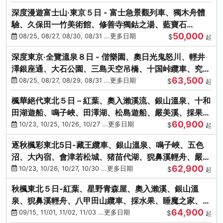
深度漫遊富士山‧東京５日 - 富士急景觀列車、獨木舟體
驗、久保田一竹美術館、修善寺獨鈷之湯、藍寶石
50,000
SAPHIR踴子號
08/25, 08/27, 08/30, 08/31 ...更多日期
$
起
深度東京‧全覽溫泉８日 - 偕樂園、奧日光鬼怒川、輕井
澤銀座通、大石公園、三島天空吊橋、十国峠纜車、究極
63,500
海鮮食べ放題
08/25, 08/27, 08/29, 08/31 ...更多日期
$
起
楓華絕代東北５日－紅葉、奧入瀨溪流、銀山溫泉、十和
田湖遊船、鳴子峽、田澤湖、松島遊船、嚴美溪、採果烤
60,900
牡蠣
10/23, 10/25, 10/26, 10/27 ...更多日期
$
起
逐秋楓彩東北5日-藏王纜車、銀山溫泉、鳴子峽、五色
沼、大內宿、會津若松城、猪苗代湖、猊鼻溪輕舟、嚴美
62,900
溪、松島海灣遊船
10/23, 10/26, 10/27, 10/30 ...更多日期
$
起
秋楓東北５日-紅葉、星野青森屋、奧入瀨溪、銀山溫
泉、猊鼻溪輕舟、八甲田山纜車、採水果、睡魔之家、法
64,900
式料理(不進免稅店)
09/15, 11/01, 11/02, 11/03 ...更多日期
$
起