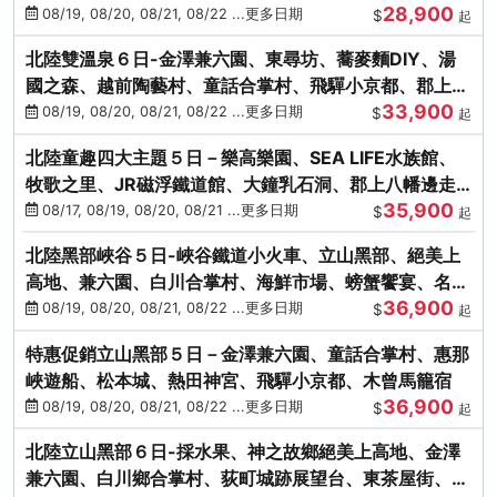
28,900
街、下呂溫泉
08/19, 08/20, 08/21, 08/22 ...更多日期
$
起
北陸雙溫泉６日-金澤兼六園、東尋坊、蕎麥麵DIY、湯
國之森、越前陶藝村、童話合掌村、飛驒小京都、郡上八
33,900
幡
08/19, 08/20, 08/21, 08/22 ...更多日期
$
起
北陸童趣四大主題５日－樂高樂園、SEA LIFE水族館、
牧歌之里、JR磁浮鐵道館、大鐘乳石洞、郡上八幡邊走
35,900
邊吃
08/17, 08/19, 08/20, 08/21 ...更多日期
$
起
北陸黑部峽谷５日-峽谷鐵道小火車、立山黑部、絕美上
高地、兼六園、白川合掌村、海鮮市場、螃蟹饗宴、名湯
36,900
雙溫泉
08/19, 08/20, 08/21, 08/22 ...更多日期
$
起
特惠促銷立山黑部５日－金澤兼六園、童話合掌村、惠那
峽遊船、松本城、熱田神宮、飛驒小京都、木曾馬籠宿
36,900
08/19, 08/20, 08/21, 08/22 ...更多日期
$
起
北陸立山黑部６日-採水果、神之故鄉絕美上高地、金澤
兼六園、白川鄉合掌村、荻町城跡展望台、東茶屋街、名