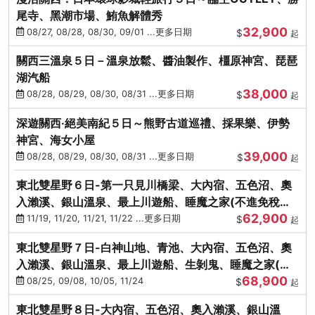
尾寺、黑潮市場、鮪魚解體秀
32,900
08/27, 08/28, 08/30, 09/01 ...更多日期
$
起
關西三溫泉５日－溫泉放鬆、醬油製作、橿原神宮、琵琶
湖汽船
38,000
08/28, 08/29, 08/30, 08/31 ...更多日期
$
起
深遊關西·絕美南紀５日～熊野古道巡禮、採果樂、伊勢
神宮、海女小屋
39,000
08/28, 08/29, 08/30, 08/31 ...更多日期
$
起
東北雙星野６日-第一只見川橋梁、大內宿、五色沼、奧
入瀨溪、銀山溫泉、最上川遊船、睡魔之家(不進免稅店)
62,900
(仙/青)
11/19, 11/20, 11/21, 11/22 ...更多日期
$
起
東北雙星野７日-白神山地、青池、大內宿、五色沼、奧
入瀨溪、銀山溫泉、最上川遊船、生剝鬼、睡魔之家(不
68,900
進免稅店)(仙/青)
08/25, 09/08, 10/05, 11/24
$
起
東北雙星野８日-大內宿、五色沼、奧入瀨溪、銀山溫