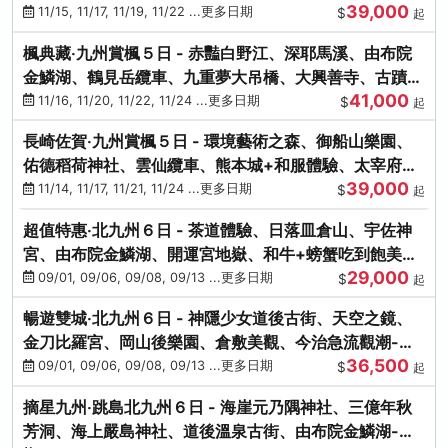
39,000
滿宮、竈門神社
11/15, 11/17, 11/19, 11/22 ...更多日期
$
起
楓典藏‧九州賞楓５日 - 赤豔白野江、深耶馬溪、由布院
金鱗湖、鶴見岳纜車、九重夢大吊橋、大興善寺、古蹟河
41,000
豚+和牛饗宴
11/16, 11/20, 11/22, 11/24 ...更多日期
$
起
長崎佐賀‧九州賞楓５日 - 環境藝術之森、御船山樂園、
佑德稻荷神社、雲仙纜車、熊本城+和服體驗、太宰府天
39,000
滿宮、光明禪寺
11/14, 11/17, 11/21, 11/24 ...更多日期
$
起
超值特惠‧北九州６日 - 茶道體驗、日落皿倉山、宇佐神
宮、由布院金鱗湖、開運宮地嶽、和牛+螃蟹吃到飽美
29,000
饌-台中出發
09/01, 09/06, 09/08, 09/13 ...更多日期
$
起
暢遊雙城‧北九州６日 - 神隱少女道後古街、天空之鏡、
金刀比羅宮、岡山後樂園、倉敷美觀、今治急流觀潮-台
36,500
中出發
09/01, 09/06, 09/08, 09/13 ...更多日期
$
起
摘星九州‧跳島北九州６日 - 海崖元乃隅神社、三億年秋
芳洞、海上嚴島神社、道後溫泉古街、由布院金鱗湖-台