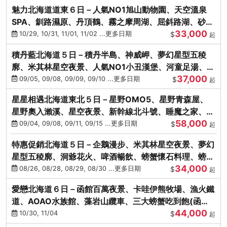
魅力北海道道東６日－人氣NO1旭山動物園、天空溫泉
SPA、釧路濕原、丹頂鶴、霧之摩周湖、屈斜路湖、砂湯
33,000
體驗
10/29, 10/31, 11/01, 11/02 ...更多日期
$
起
積丹藍北海道５日－積丹半島、神威岬、夢幻星型五稜
廓、米其林星空夜景、人氣NO1小丑漢堡、河童足湯、奇
37,000
幻燈遊步道、璀璨溪谷
09/05, 09/08, 09/09, 09/10 ...更多日期
$
起
星星相遇北海道東北５日－星野OMO5、星野青森屋、
星野奧入瀨溪、星空夜景、新幹線北斗號、睡魔之家、十
58,000
和田湖(不進免稅店)
09/04, 09/08, 09/11, 09/15 ...更多日期
$
起
特惠促銷北海道５日－企鵝漫步、米其林星空夜景、夢幻
星型五稜廓、洞爺花火、啤酒暢飲、螃蟹懷石料理、螃蟹
34,000
吃到飽
08/26, 08/28, 08/29, 08/30 ...更多日期
$
起
愛戀北海道６日－函館百萬夜景、卡哇伊熊牧場、漁火鐵
道、AOAO水族館、藻岩山纜車、三大螃蟹吃到飽(函館/
44,000
千歲)
10/30, 11/04
$
起