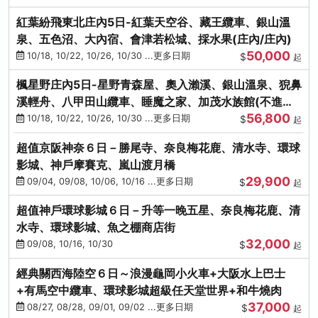
紅葉紛飛東北庄內5日-紅葉天空谷、藏王纜車、銀山溫
泉、五色沼、大內宿、會津若松城、採水果(庄內/庄內)
50,000
10/18, 10/22, 10/26, 10/30 ...更多日期
$
起
楓星野庄內5日-星野青森屋、奧入瀨溪、銀山溫泉、猊鼻
溪輕舟、八甲田山纜車、睡魔之家、加茂水族館(不進店)
56,800
(庄內/庄內)
10/18, 10/22, 10/26, 10/30 ...更多日期
$
起
超值京阪神奈６日－勝尾寺、奈良梅花鹿、清水寺、環球
影城、神戶摩賽克、嵐山渡月橋
29,900
09/04, 09/08, 10/06, 10/16 ...更多日期
$
起
超值神戶環球影城６日－升等一晚五星、奈良梅花鹿、清
水寺、環球影城、魚之棚商店街
32,000
09/08, 10/16, 10/30
$
起
經典關西海陸空６日～浪漫龜岡小火車+大阪水上巴士
+有馬空中纜車、環球影城超級任天堂世界+和牛燒肉
37,000
08/27, 08/28, 09/01, 09/02 ...更多日期
$
起