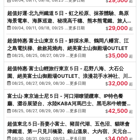
29,500
本熊-台中出發
09/04, 09/11, 09/18, 09/25 ...更多日期
$
起
超值好運‧北九州鐵道５日 - 虹之松原、抹茶體驗、島原
海景電車、海豚巡遊、秘境高千穗、熊本熊電鐵、旅人觀
29,000
光列車-台中出發
09/04, 09/11, 09/18, 09/25 ...更多日期
$
起
超值特惠‧富士山東京５日 - 鮮採水果、鶴岡八幡宮、江
之島電扶梯、敘敘苑燒肉、絕美富士山御殿場OUTLET
35,000
08/25, 08/25, 08/27, 08/29 ...更多日期
$
起
超值特惠‧富士山輕旅行東京５日 - 忍野八海、大石公
園、絕美富士山御殿場OUTLET、浪漫花手水神社、川越
32,000
小江戶
08/25, 08/27, 08/29, 08/30 ...更多日期
$
起
富士山‧東京迪士尼５日 - 河口湖瞭望纜車、IP特色餐
廳、澀谷展望台、水陸KABA河馬巴士、黑毛和牛螃蟹美
42,500
饌、季節採果
08/25, 08/27, 08/29, 08/30 ...更多日期
$
起
超值東北５日-吾妻小富士、豬苗代湖、五色沼、貓咪會
津鐵道、第一只見川橋梁、銀山溫泉、大內宿、天元台高
34,000
原纜車
08/30, 08/31, 09/02, 09/03 ...更多日期
$
起