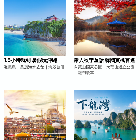
1.5小時就到 暑假玩沖繩
踏入秋季童話 韓國賞楓首選
瀨長島｜美麗海水族館｜海景咖啡
內藏山國家公園｜大芚山道立公園
｜龍門纜車