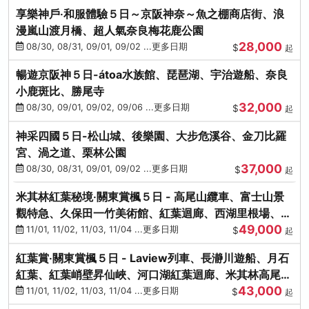
享樂神戶‧和服體驗５日～京阪神奈～魚之棚商店街、浪
漫嵐山渡月橋、超人氣奈良梅花鹿公園
28,000
08/30, 08/31, 09/01, 09/02 ...更多日期
$
起
暢遊京阪神５日-átoa水族館、琵琶湖、宇治遊船、奈良
小鹿斑比、勝尾寺
32,000
08/30, 09/01, 09/02, 09/06 ...更多日期
$
起
神采四國５日-松山城、後樂園、大步危溪谷、金刀比羅
宮、渦之道、栗林公園
37,000
08/30, 08/31, 09/01, 09/02 ...更多日期
$
起
米其林紅葉秘境‧關東賞楓５日 - 高尾山纜車、富士山景
觀特急、久保田一竹美術館、紅葉迴廊、西湖里根場、銀
49,000
杏大道
11/01, 11/02, 11/03, 11/04 ...更多日期
$
起
紅葉賞‧關東賞楓５日 - Laview列車、長瀞川遊船、月石
紅葉、紅葉峭壁昇仙峽、河口湖紅葉迴廊、米其林高尾
43,000
山、海鮮盛宴
11/01, 11/02, 11/03, 11/04 ...更多日期
$
起