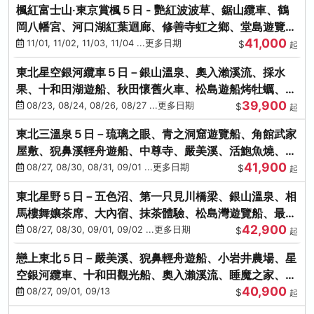
楓紅富士山‧東京賞楓５日 - 艷紅波波草、鋸山纜車、鶴
岡八幡宮、河口湖紅葉迴廊、修善寺虹之鄉、堂島遊覽
41,000
船、熱海梅園
11/01, 11/02, 11/03, 11/04 ...更多日期
$
起
東北星空銀河纜車５日－銀山溫泉、奧入瀨溪流、採水
果、十和田湖遊船、秋田懷舊火車、松島遊船烤牡蠣、嚴
39,900
美溪、螃蟹本家
08/23, 08/24, 08/26, 08/27 ...更多日期
$
起
東北三溫泉５日－琉璃之眼、青之洞窟遊覽船、角館武家
屋敷、猊鼻溪輕舟遊船、中尊寺、嚴美溪、活鮑魚燒、烤
41,900
牡蠣、握壽司體驗
08/27, 08/30, 08/31, 09/01 ...更多日期
$
起
東北星野５日－五色沼、第一只見川橋梁、銀山溫泉、相
馬樓舞孃茶席、大內宿、抹茶體驗、松島灣遊覽船、最上
42,900
川輕舟、螃蟹御膳
08/27, 08/30, 09/01, 09/02 ...更多日期
$
起
戀上東北５日－嚴美溪、猊鼻輕舟遊船、小岩井農場、星
空銀河纜車、十和田觀光船、奧入瀨溪流、睡魔之家、朱
40,900
紅社殿（仙台／青森）
08/27, 09/01, 09/13
$
起