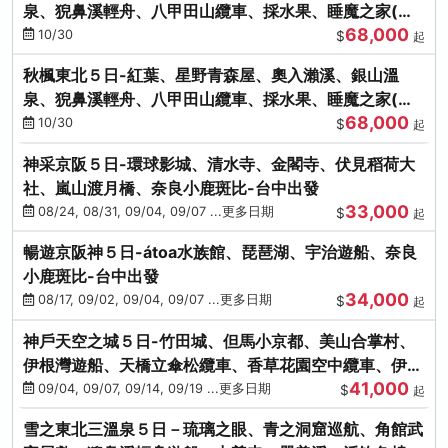
泉、猊鼻溪輕舟、八甲田山纜車、採水果、睡魔之家(不
68,000
進免稅店)
10/30
$
起
秋楓東北５日-紅葉、星野青森屋、奧入瀨溪、銀山溫
泉、猊鼻溪輕舟、八甲田山纜車、採水果、睡魔之家(不
68,000
進免稅店)
10/30
$
起
神采京阪５日-環球影城、清水寺、金閣寺、伏見稻荷大
社、嵐山渡月橋、奈良小鹿斑比-台中出發
33,000
08/24, 08/31, 09/04, 09/07 ...更多日期
$
起
暢遊京阪神５日-átoa水族館、琵琶湖、宇治遊船、奈良
小鹿斑比-台中出發
34,000
08/17, 09/02, 09/04, 09/07 ...更多日期
$
起
神戶天空之城５日-竹田城、但馬小京都、美山合掌村、
伊根灣遊船、天橋立傘松纜車、香草花園空中纜車、伊勢
41,000
龍蝦-台中出發
09/04, 09/07, 09/14, 09/19 ...更多日期
$
起
雪之東北三溫泉５日－琉璃之眼、青之洞窟巡航、角館武