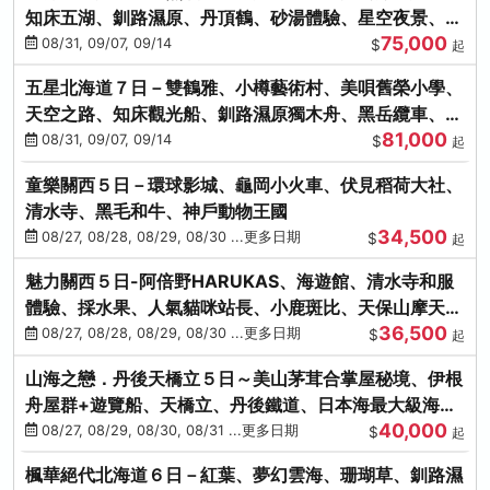
知床五湖、釧路濕原、丹頂鶴、砂湯體驗、星空夜景、洞
75,000
爺花火、螃蟹懷石料理
08/31, 09/07, 09/14
$
起
五星北海道７日－雙鶴雅、小樽藝術村、美唄舊榮小學、
天空之路、知床觀光船、釧路濕原獨木舟、黑岳纜車、流
81,000
冰硝子館DIY玻璃杯
08/31, 09/07, 09/14
$
起
童樂關西５日－環球影城、龜岡小火車、伏見稻荷大社、
清水寺、黑毛和牛、神戶動物王國
34,500
08/27, 08/28, 08/29, 08/30 ...更多日期
$
起
魅力關西５日-阿倍野HARUKAS、海遊館、清水寺和服
體驗、採水果、人氣貓咪站長、小鹿斑比、天保山摩天
36,500
輪、水上巴士
08/27, 08/28, 08/29, 08/30 ...更多日期
$
起
山海之戀．丹後天橋立５日～美山茅茸合掌屋秘境、伊根
舟屋群+遊覽船、天橋立、丹後鐵道、日本海最大級海鮮
40,000
市場
08/27, 08/29, 08/30, 08/31 ...更多日期
$
起
楓華絕代北海道６日－紅葉、夢幻雲海、珊瑚草、釧路濕