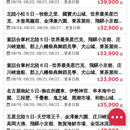
39,900
花之里絢爛花海
08/19, 08/20, 08/21, 08/22 ...更多日期
$
起
北陸小松５日－牧歌之里、國寶犬山城、世界最美星巴
克、木曾馬籠宿、金澤兼六園、東茶屋街、飛驒小京都、
32,900
白川鄉合掌村
08/24, 08/25, 08/26, 08/27 ...更多日期
$
起
童話合掌村北陸５日-世界最美星巴克、飛驒小京都、庄
川峽遊船、郡上八幡祭典舞蹈見學、犬山城、東茶屋街、
33,900
松葉蟹、金箔冰淇淋
08/19, 08/20, 08/21, 08/22 ...更多日期
$
起
童話合掌村北陸６日 -世界最美星巴克、飛驒小京都、庄
川峽遊船、郡上八幡祭典舞蹈見學、犬山城、東茶屋街、
33,900
松葉蟹、金箔冰淇淋
08/19, 08/20, 08/21, 08/22 ...更多日期
$
起
名古屋南紀５日-御在所纜車、伊勢神宮、串本海中公
園、三段壁、千疊敷、鬼之城、黑潮市場、和歌山城、伊
35,900
勢龍蝦溫泉
08/19, 08/20, 08/21, 08/22 ...更多日期
$
起
五星北陸５日-天空塔王子、金澤兼六園、庄川峽遊船、
高岡大佛、飛驒小京都、敦賀海鮮市場、金箔冰淇淋、鰻