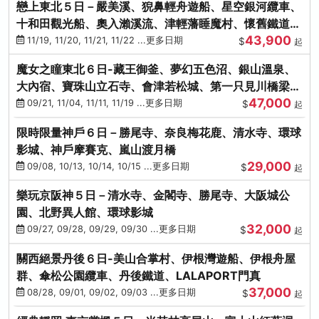
戀上東北５日－嚴美溪、猊鼻輕舟遊船、星空銀河纜車、
十和田觀光船、奧入瀨溪流、津輕藩睡魔村、懷舊鐵道
43,900
（青森／仙台）
11/19, 11/20, 11/21, 11/22 ...更多日期
$
起
魔女之瞳東北６日-藏王御釜、夢幻五色沼、銀山溫泉、
大內宿、寶珠山立石寺、會津若松城、第一只見川橋梁、
47,000
燒肉吃到飽
09/21, 11/04, 11/11, 11/19 ...更多日期
$
起
限時限量神戶６日－勝尾寺、奈良梅花鹿、清水寺、環球
影城、神戶摩賽克、嵐山渡月橋
29,000
09/08, 10/13, 10/14, 10/15 ...更多日期
$
起
樂玩京阪神５日－清水寺、金閣寺、勝尾寺、大阪城公
園、北野異人館、環球影城
32,000
09/27, 09/28, 09/29, 09/30 ...更多日期
$
起
關西絕景丹後６日-美山合掌村、伊根灣遊船、伊根舟屋
群、傘松公園纜車、丹後鐵道、LALAPORT門真
37,000
08/28, 09/01, 09/02, 09/03 ...更多日期
$
起