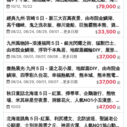
79,000
涮涮鍋(不進免稅店)
10/12, 10/22
$
起
經典九州‧宮崎５日 - 新三大百萬夜景、由布院金鱗湖、
高千穗峽、鬼之洗衣板、柳川遊船、巨無霸熊本熊、酒造
33,500
見學試飲
08/22, 08/24, 08/29, 09/01 ...更多日期
$
起
九州風物詩~浪漫福岡５日 - 銀光閃耀之街、猛獸巴士、
由布院金鱗湖、浮羽千本鳥居、地獄蒸鐵輪DIY、屋形船
37,000
晚宴、鸕鶿捕魚
08/29, 09/01, 09/07, 09/08 ...更多日期
$
起
微熱晨光‧九州５日 - 湯之花小屋、地獄蒸DIY、由布院金
鱗湖、四季彩久住花、幸福熱氣球、熊本城、熊本熊電
37,000
鐵、螃蟹吃到飽
08/24, 08/29, 09/01, 09/07 ...更多日期
$
起
秋日童話北海道５日－紅葉、掃帚草、企鵝遊行、熊牧
場、米其林星空夜景、洞爺花火、人氣NO1小丑漢堡、螃
47,000
蟹放題(千/函)
10/02
$
起
北海道跳島５日-紅葉、利尻禮文、北防波堤、聖誕老公
公馴鹿、士別羊與雲之丘、神居古潭、人氣NO1旭山動物