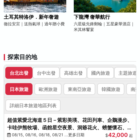
土耳其特洛伊．新年奢遊
下龍灣 奢華航行
徹拉安宮｜送熱氣球｜過年贈小費
六星級先鋒郵輪｜五星豪華酒店｜
米其林饗宴
探索目的地
台北出發
台中出發
高雄出發
國內旅遊
主題旅遊
日本旅遊
歐洲旅遊
東南亞旅遊
韓國旅遊
南亞
詳細日本旅遊地區列表
超值紫愛北海道５日－紫彩美瑛、花田列車、企鵝漫步、
卡哇伊熊牧場、函館星空夜景、洞爺花火、螃蟹懷石、啤
42,000
酒暢飲
08/15, 08/16, 08/18, 08/21 ...更多日期
$
起