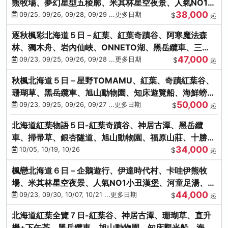
熊牧場、夢幻星型五稜廓、米其林星空夜景、人氣NO1小
38,000
丑漢堡、洞爺花火
09/25, 09/26, 09/28, 09/29 ...更多日期
$
起
逐秋楓彩北海道５日－紅葉、紅葉奇蹟谷、阿寒魔法森
林、獨木舟、岩內仙峽、ONNETO湖、黑岳纜車、三國
47,000
峠、豐平峽、螃蟹溫泉
09/23, 09/25, 09/26, 09/28 ...更多日期
$
起
秋楓北海道５日－星野TOMAMU、紅葉、奇蹟紅葉谷、
珊瑚草、黑岳纜車、旭山動物園、知床遊覽船、海鮮螃蟹
50,000
和牛吃到飽
09/23, 09/25, 09/26, 09/27 ...更多日期
$
起
北海道紅葉物語５日-紅葉奇蹟谷、神居古潭、黑岳纜
車、掃帚草、銀杏隧道、旭山動物園、福原山莊、十勝牧
34,000
場、冰的美術館
10/05, 10/19, 10/26
$
起
楓戀北海道６日－企鵝遊行、伊達時代村、卡哇伊熊牧
場、米其林星空夜景、人氣NO1小丑漢堡、河童足湯、奇
44,000
幻燈遊步道、洞爺花火
09/23, 09/30, 10/07, 10/21 ...更多日期
$
起
北海道紅葉全覽７日-紅葉谷、神居古潭、珊瑚草、直升
機+下午茶、黑岳纜車、旭山動物園、知床觀光船、海膽