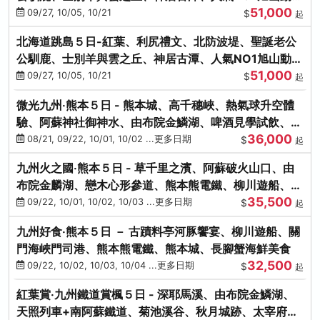
51,000
園、海膽涮涮鍋
09/27, 10/05, 10/21
$
起
北海道跳島５日-紅葉、利尻禮文、北防波堤、聖誕老公
公馴鹿、士別羊與雲之丘、神居古潭、人氣NO1旭山動物
51,000
園、海膽涮涮鍋
09/27, 10/05, 10/21
$
起
微光九州‧熊本５日 - 熊本城、高千穗峽、熱氣球升空體
驗、阿蘇神社御神水、由布院金鱗湖、啤酒見學試飲、豪
36,000
華海鮮盛宴
08/21, 09/22, 10/01, 10/02 ...更多日期
$
起
九州火之國‧熊本５日 - 草千里之濱、阿蘇破火山口、由
布院金麟湖、戀木心形參道、熊本熊電鐵、柳川遊船、地
35,500
獄蒸DIY
09/22, 10/01, 10/02, 10/03 ...更多日期
$
起
九州好食‧熊本５日 － 古蹟料亭河豚饗宴、柳川遊船、關
門海峽門司港、熊本熊電鐵、熊本城、長腳蟹海鮮美食
32,500
09/22, 10/02, 10/03, 10/04 ...更多日期
$
起
紅葉賞‧九州鐵道賞楓５日 - 深耶馬溪、由布院金鱗湖、
天照列車+南阿蘇鐵道、菊池溪谷、秋月城跡、太宰府天