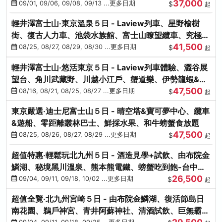
37,000
中出發
09/01, 09/06, 09/08, 09/13 ...更多日期
$
起
輕井澤富士山‧東京溫泉５日 - Laview列車、星野榆樹
街、復古人力車、池袋水族館、富士山瞭望纜車、究極海
41,500
鮮食放題
08/25, 08/27, 08/29, 08/30 ...更多日期
$
起
輕井澤富士山‧悠活東京５日 - Laview列車體驗、澀谷展
望台、角川武藏野、川越小江戶、蟹道樂、伊勢龍蝦&海
47,500
膽生魚片
08/16, 08/21, 08/25, 08/27 ...更多日期
$
起
東京嚴選‧迪士尼富士山５日 - 晴空塔&寶可夢中心、纜車
&遊船、零距離叢林巴士、鮮採水果、和牛螃蟹食放題
47,500
08/25, 08/26, 08/27, 08/29 ...更多日期
$
起
超值特惠‧輕鬆玩北九州５日 - 酒造見學+試飲、由布院金
鱗湖、秘境黑川溫泉、熊本熊電鐵、螃蟹吃到飽-台中出
26,500
發
09/04, 09/11, 09/18, 10/02 ...更多日期
$
起
超值全覽‧北九州宮崎５日 - 由布院金鱗湖、復活節島日
南花園、鵜戶神宮、青井阿蘇神社、清酒試飲、巨無霸熊