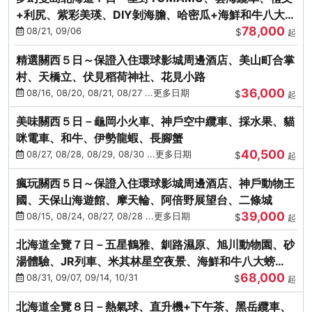
+利尻、紫彩美瑛、DIY剝海膽、哈密瓜+海鮮和牛八大螃
78,000
蟹吃到飽
08/21, 09/06
$
起
精選關西５日～保證入住環球影城周邊酒店、美山町合掌
村、天橋立、伏見稻荷神社、花見小路
36,000
08/16, 08/20, 08/21, 08/27 ...更多日期
$
起
美味關西５日－龜岡小火車、神戶空中纜車、採水果、貓
咪電車、和牛、伊勢龍蝦、長腳蟹
40,500
08/27, 08/28, 08/29, 08/30 ...更多日期
$
起
瘋玩關西５日～保證入住環球影城周邊酒店、神戶動物王
國、天保山海遊館、摩天輪、阿倍野展望台、二條城
39,000
08/15, 08/24, 08/27, 08/28 ...更多日期
$
起
北海道全覽７日－五星鶴雅、釧路濕原、旭川動物園、砂
湯體驗、JR列車、米其林星空夜景、海鮮和牛八大螃
68,000
蟹、卡哇依熊牧場
08/31, 09/07, 09/14, 10/31
$
起
北海道全覽８日－熱氣球、直升機+下午茶、黑岳纜車、