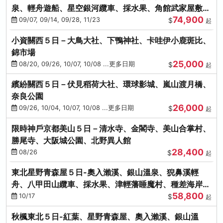
泉、輕舟遊船、星空銀河纜車、採水果、角館武家屋敷
74,900
(不進免稅店)(仙/青)
09/07, 09/14, 09/28, 11/23
$
起
小資關西５日－大鳥大社、下鴨神社、卡哇伊小鹿斑比、
錦市場
25,000
08/20, 09/26, 10/07, 10/08 ...更多日期
$
起
繽紛關西５日－伏見稻荷大社、環球影城、嵐山渡月橋、
奈良公園
26,000
09/26, 10/04, 10/07, 10/08 ...更多日期
$
起
限時神戶京都美山５日－清水寺、金閣寺、美山合掌村、
勝尾寺、大阪城公園、北野異人館
28,400
08/26
$
起
東北星野青森屋５日-奧入瀨溪、銀山溫泉、猊鼻溪輕
舟、八甲田山纜車、採水果、津輕藩睡魔村、種差海岸
58,800
(不進免稅店)
10/17
$
起
秋楓東北５日-紅葉、星野青森屋、奧入瀨溪、銀山溫