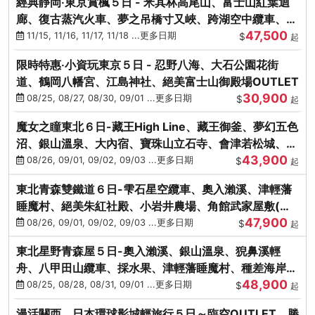
經典靜岡‧東京賞楓５日 - 米其林高尾山、富士山紅葉迴
廊、復古蒸汽火車、夢之吊橋寸又峽、跨湖空中纜車、抹
47,500
茶體驗、三溪園
11/15, 11/16, 11/17, 11/18 ...更多日期
$
起
限時特惠‧小資玩東京５日 - 忍野八海、大石公園花街
道、鶴岡八幡宮、江島神社、絕美富士山御殿場OUTLET
30,900
08/25, 08/27, 08/30, 09/01 ...更多日期
$
起
魔女之瞳東北６日-藏王High Line、藏王御釜、夢幻五色
沼、銀山溫泉、大內宿、寶珠山立石寺、會津若松城、燒
43,900
肉吃到飽
08/26, 09/01, 09/02, 09/03 ...更多日期
$
起
東北青森雙鐵道６日-雫石星空纜車、奧入瀨溪、津輕藩
睡魔村、絕美朱紅社殿、小岩井農場、角館武家屋敷(不
47,900
進免稅店)
08/26, 09/01, 09/02, 09/03 ...更多日期
$
起
東北星野青森屋５日-奧入瀨溪、銀山溫泉、猊鼻溪輕
舟、八甲田山纜車、採水果、津輕藩睡魔村、種差海岸、
48,900
法式料理(不進免稅店)
08/25, 08/28, 08/31, 09/01 ...更多日期
$
起
漫活關西．日本環球影城輕旅行５日～臨空OUTLET、勝