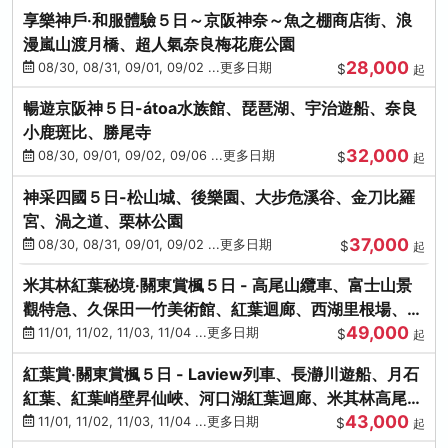
享樂神戶‧和服體驗５日～京阪神奈～魚之棚商店街、浪
漫嵐山渡月橋、超人氣奈良梅花鹿公園
28,000
08/30, 08/31, 09/01, 09/02 ...更多日期
$
起
暢遊京阪神５日-átoa水族館、琵琶湖、宇治遊船、奈良
小鹿斑比、勝尾寺
32,000
08/30, 09/01, 09/02, 09/06 ...更多日期
$
起
神采四國５日-松山城、後樂園、大步危溪谷、金刀比羅
宮、渦之道、栗林公園
37,000
08/30, 08/31, 09/01, 09/02 ...更多日期
$
起
米其林紅葉秘境‧關東賞楓５日 - 高尾山纜車、富士山景
觀特急、久保田一竹美術館、紅葉迴廊、西湖里根場、銀
49,000
杏大道
11/01, 11/02, 11/03, 11/04 ...更多日期
$
起
紅葉賞‧關東賞楓５日 - Laview列車、長瀞川遊船、月石
紅葉、紅葉峭壁昇仙峽、河口湖紅葉迴廊、米其林高尾
43,000
山、海鮮盛宴
11/01, 11/02, 11/03, 11/04 ...更多日期
$
起