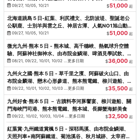
51,000
園、海膽涮涮鍋
09/27, 10/05, 10/21
$
起
北海道跳島５日-紅葉、利尻禮文、北防波堤、聖誕老公
公馴鹿、士別羊與雲之丘、神居古潭、人氣NO1旭山動物
51,000
園、海膽涮涮鍋
09/27, 10/05, 10/21
$
起
微光九州‧熊本５日 - 熊本城、高千穗峽、熱氣球升空體
驗、阿蘇神社御神水、由布院金鱗湖、啤酒見學試飲、豪
36,000
華海鮮盛宴
08/21, 09/22, 10/01, 10/02 ...更多日期
$
起
九州火之國‧熊本５日 - 草千里之濱、阿蘇破火山口、由
布院金麟湖、戀木心形參道、熊本熊電鐵、柳川遊船、地
35,500
獄蒸DIY
09/22, 10/01, 10/02, 10/03 ...更多日期
$
起
九州好食‧熊本５日 － 古蹟料亭河豚饗宴、柳川遊船、關
門海峽門司港、熊本熊電鐵、熊本城、長腳蟹海鮮美食
32,500
09/22, 10/02, 10/03, 10/04 ...更多日期
$
起
紅葉賞‧九州鐵道賞楓５日 - 深耶馬溪、由布院金鱗湖、
天照列車+南阿蘇鐵道、菊池溪谷、秋月城跡、太宰府天