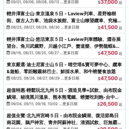
37,000
中出發
09/01, 09/06, 09/08, 09/13 ...更多日期
$
起
輕井澤富士山‧東京溫泉５日 - Laview列車、星野榆樹
街、復古人力車、池袋水族館、富士山瞭望纜車、究極海
41,500
鮮食放題
08/25, 08/27, 08/29, 08/30 ...更多日期
$
起
輕井澤富士山‧悠活東京５日 - Laview列車體驗、澀谷展
望台、角川武藏野、川越小江戶、蟹道樂、伊勢龍蝦&海
47,500
膽生魚片
08/16, 08/21, 08/25, 08/27 ...更多日期
$
起
東京嚴選‧迪士尼富士山５日 - 晴空塔&寶可夢中心、纜車
&遊船、零距離叢林巴士、鮮採水果、和牛螃蟹食放題
47,500
08/25, 08/26, 08/27, 08/29 ...更多日期
$
起
超值特惠‧輕鬆玩北九州５日 - 酒造見學+試飲、由布院金
鱗湖、秘境黑川溫泉、熊本熊電鐵、螃蟹吃到飽-台中出
26,500
發
09/04, 09/11, 09/18, 10/02 ...更多日期
$
起
超值全覽‧北九州宮崎５日 - 由布院金鱗湖、復活節島日
南花園、鵜戶神宮、青井阿蘇神社、清酒試飲、巨無霸熊