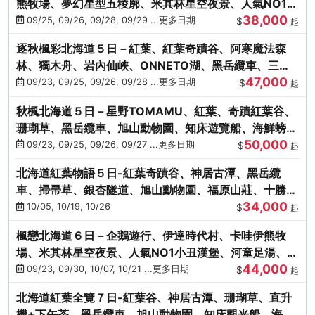
熊牧場、夢幻星型五稜廓、米其林星空夜景、人氣NO1小
38,000
丑漢堡、洞爺花火
09/25, 09/26, 09/28, 09/29 ...更多日期
$
起
逐秋楓彩北海道５日－紅葉、紅葉奇蹟谷、阿寒魔法森
林、獨木舟、岩內仙峽、ONNETO湖、黑岳纜車、三國
47,000
峠、豐平峽、螃蟹溫泉
09/23, 09/25, 09/26, 09/28 ...更多日期
$
起
秋楓北海道５日－星野TOMAMU、紅葉、奇蹟紅葉谷、
珊瑚草、黑岳纜車、旭山動物園、知床遊覽船、海鮮螃蟹
50,000
和牛吃到飽
09/23, 09/25, 09/26, 09/27 ...更多日期
$
起
北海道紅葉物語５日-紅葉奇蹟谷、神居古潭、黑岳纜
車、掃帚草、銀杏隧道、旭山動物園、福原山莊、十勝牧
34,000
場、冰的美術館
10/05, 10/19, 10/26
$
起
楓戀北海道６日－企鵝遊行、伊達時代村、卡哇伊熊牧
場、米其林星空夜景、人氣NO1小丑漢堡、河童足湯、奇
44,000
幻燈遊步道、洞爺花火
09/23, 09/30, 10/07, 10/21 ...更多日期
$
起
北海道紅葉全覽７日-紅葉谷、神居古潭、珊瑚草、直升
機+下午茶、黑岳纜車、旭山動物園、知床觀光船、海膽