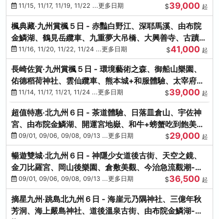
39,000
滿宮、竈門神社
11/15, 11/17, 11/19, 11/22 ...更多日期
$
起
楓典藏‧九州賞楓５日 - 赤豔白野江、深耶馬溪、由布院
金鱗湖、鶴見岳纜車、九重夢大吊橋、大興善寺、古蹟河
41,000
豚+和牛饗宴
11/16, 11/20, 11/22, 11/24 ...更多日期
$
起
長崎佐賀‧九州賞楓５日 - 環境藝術之森、御船山樂園、
佑德稻荷神社、雲仙纜車、熊本城+和服體驗、太宰府天
39,000
滿宮、光明禪寺
11/14, 11/17, 11/21, 11/24 ...更多日期
$
起
超值特惠‧北九州６日 - 茶道體驗、日落皿倉山、宇佐神
宮、由布院金鱗湖、開運宮地嶽、和牛+螃蟹吃到飽美
29,000
饌-台中出發
09/01, 09/06, 09/08, 09/13 ...更多日期
$
起
暢遊雙城‧北九州６日 - 神隱少女道後古街、天空之鏡、
金刀比羅宮、岡山後樂園、倉敷美觀、今治急流觀潮-台
36,500
中出發
09/01, 09/06, 09/08, 09/13 ...更多日期
$
起
摘星九州‧跳島北九州６日 - 海崖元乃隅神社、三億年秋
芳洞、海上嚴島神社、道後溫泉古街、由布院金鱗湖-台