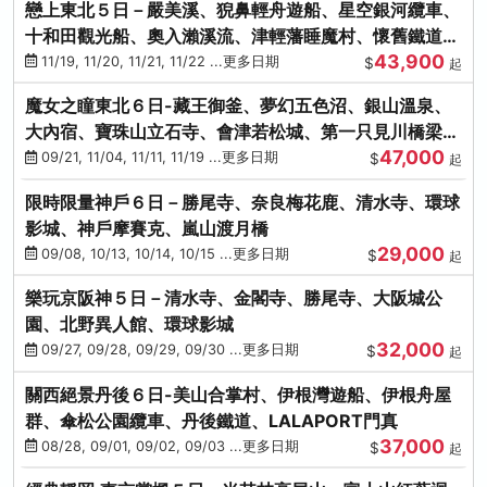
戀上東北５日－嚴美溪、猊鼻輕舟遊船、星空銀河纜車、
十和田觀光船、奧入瀨溪流、津輕藩睡魔村、懷舊鐵道
43,900
（青森／仙台）
11/19, 11/20, 11/21, 11/22 ...更多日期
$
起
魔女之瞳東北６日-藏王御釜、夢幻五色沼、銀山溫泉、
大內宿、寶珠山立石寺、會津若松城、第一只見川橋梁、
47,000
燒肉吃到飽
09/21, 11/04, 11/11, 11/19 ...更多日期
$
起
限時限量神戶６日－勝尾寺、奈良梅花鹿、清水寺、環球
影城、神戶摩賽克、嵐山渡月橋
29,000
09/08, 10/13, 10/14, 10/15 ...更多日期
$
起
樂玩京阪神５日－清水寺、金閣寺、勝尾寺、大阪城公
園、北野異人館、環球影城
32,000
09/27, 09/28, 09/29, 09/30 ...更多日期
$
起
關西絕景丹後６日-美山合掌村、伊根灣遊船、伊根舟屋
群、傘松公園纜車、丹後鐵道、LALAPORT門真
37,000
08/28, 09/01, 09/02, 09/03 ...更多日期
$
起