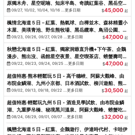
原獨木舟、星空呢喃、知床半島、奇蹟紅葉谷、黑岳空中
45,000
纜車、旭山動物園
09/27, 10/02, 10/04, 10/16 ...更多日期
$
起
楓情北海道５日－紅葉、熱氣球、白樺並木、森林精靈小
木屋、美瑛青池、野生熊牧場、黑岳纜車、鳥沼公園、紅
47,000
葉奇蹟谷、螃蟹吃到飽
09/23, 09/26, 09/27, 09/28 ...更多日期
$
起
秋戀北海道５日－紅葉、獨家洞爺直升機+下午茶、企鵝
漫步、熊出沒、函館星空夜景、星空喫茶店、螃蟹壽司、
47,000
海膽、三大螃蟹放題
09/22, 09/23, 09/24, 09/25 ...更多日期
$
起
超值特惠‧熊本輕鬆玩５日 - 高千穗峽、阿蘇大觀峰、由
布院金鱗湖、九州小京都、日本酒試飲、柳川遊船、熊本
30,500
城、熊本AEON
09/02, 09/13, 09/18, 09/22 ...更多日期
$
起
超值特惠‧輕鬆玩九州５日 - 酒造見學試飲、由布院金鱗
湖、九重夢吊橋、秘境黑川溫泉、阿蘇大觀峰、螃蟹吃到
32,000
飽
08/24, 08/29, 09/01, 09/07 ...更多日期
$
起
楓戀北海道５日－紅葉、企鵝遊行、伊達時代村、卡哇伊