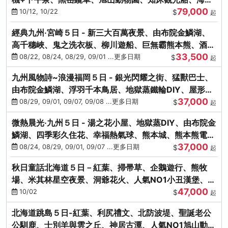
79,000
涮涮鍋(不進免稅店)
10/12, 10/22
$
起
經典九州‧宮崎５日 - 新三大百萬夜景、由布院金鱗湖、
高千穗峽、鬼之洗衣板、柳川遊船、巨無霸熊本熊、酒造
33,500
見學試飲
08/22, 08/24, 08/29, 09/01 ...更多日期
$
起
九州風物詩~浪漫福岡５日 - 銀光閃耀之街、猛獸巴士、
由布院金鱗湖、浮羽千本鳥居、地獄蒸鐵輪DIY、屋形船
37,000
晚宴、鸕鶿捕魚
08/29, 09/01, 09/07, 09/08 ...更多日期
$
起
微熱晨光‧九州５日 - 湯之花小屋、地獄蒸DIY、由布院金
鱗湖、四季彩久住花、幸福熱氣球、熊本城、熊本熊電
37,000
鐵、螃蟹吃到飽
08/24, 08/29, 09/01, 09/07 ...更多日期
$
起
秋日童話北海道５日－紅葉、掃帚草、企鵝遊行、熊牧
場、米其林星空夜景、洞爺花火、人氣NO1小丑漢堡、螃
47,000
蟹放題(千/函)
10/02
$
起
北海道跳島５日-紅葉、利尻禮文、北防波堤、聖誕老公
公馴鹿、士別羊與雲之丘、神居古潭、人氣NO1旭山動物