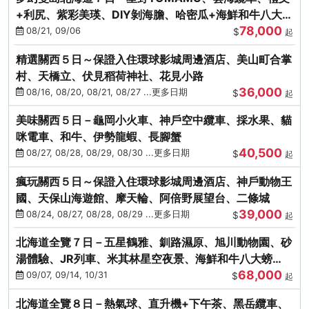
+利尻、紫彩美瑛、DIY剝海膽、哈密瓜+海鮮和牛八大螃
78,000
蟹吃到飽
08/21, 09/06
$
起
精選關西５日～保證入住環球影城周邊酒店、美山町合掌
村、天橋立、伏見稻荷神社、花見小路
36,000
08/16, 08/20, 08/21, 08/27 ...更多日期
$
起
美味關西５日－龜岡小火車、神戶空中纜車、採水果、貓
咪電車、和牛、伊勢龍蝦、長腳蟹
40,500
08/27, 08/28, 08/29, 08/30 ...更多日期
$
起
瘋玩關西５日～保證入住環球影城周邊酒店、神戶動物王
國、天保山海遊館、摩天輪、阿倍野展望台、二條城
39,000
08/24, 08/27, 08/28, 08/29 ...更多日期
$
起
北海道全覽７日－五星鶴雅、釧路濕原、旭川動物園、砂
湯體驗、JR列車、米其林星空夜景、海鮮和牛八大螃
68,000
蟹、卡哇依熊牧場
09/07, 09/14, 10/31
$
起
北海道全覽８日－熱氣球、直升機+下午茶、黑岳纜車、