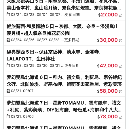
大阪京都美山５日－兩晚京都、宇治川遊船、花見小路、
美山合掌村、嵐山渡月橋、奈良朱紅燈籠、奈良梅花鹿、
27,000
流水瀑布電扶梯
08/24, 08/28, 09/04, 09/07 ...更多日期
$
起
輕旅關西‧和服體驗５日～京都、大阪、奈良～浪漫嵐山
渡月橋+超人氣奈良梅花鹿公園
30,000
08/24, 08/26, 08/27, 08/28 ...更多日期
$
起
經典關西５日～保住京阪神、清水寺、金閣寺、
LALAPORT、生田神社
42,000
08/28, 08/29, 08/30, 08/31 ...更多日期
$
起
夢幻雙島北海道６日－稚內、禮文島、利尻島、宗谷岬紀
念碑、北防波堤、野寒布岬、留萌花田家番屋、紫彩美瑛
58,000
08/31, 09/07
$
起
夢幻雙島北海道７日－星野TOMAMU、雲海纜車、禮文
+利尻、紫彩美瑛、DIY剝海膽、哈密瓜+海鮮和牛八大螃
78,000
蟹吃到飽
08/21, 09/06
$
起
夢幻雙島北海道７日－星野TOMAMU、雲海纜車、禮文