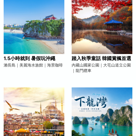
1.5小時就到 暑假玩沖繩
踏入秋季童話 韓國賞楓首選
瀨長島｜美麗海水族館｜海景咖啡
內藏山國家公園｜大芚山道立公園
｜龍門纜車