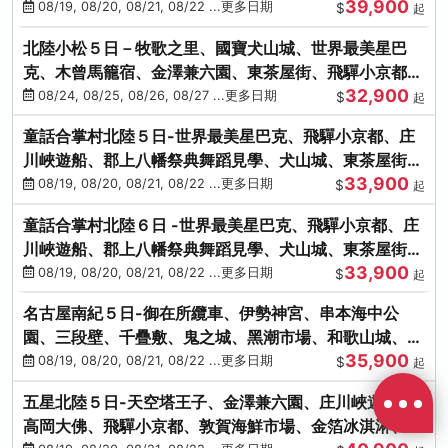
39,900
花之里絢爛花海
08/19, 08/20, 08/21, 08/22 ...更多日期
$
起
北陸小松５日－牧歌之里、國寶犬山城、世界最美星巴
克、木曾馬籠宿、金澤兼六園、東茶屋街、飛驒小京都、
32,900
白川鄉合掌村
08/24, 08/25, 08/26, 08/27 ...更多日期
$
起
童話合掌村北陸５日-世界最美星巴克、飛驒小京都、庄
川峽遊船、郡上八幡祭典舞蹈見學、犬山城、東茶屋街、
33,900
松葉蟹、金箔冰淇淋
08/19, 08/20, 08/21, 08/22 ...更多日期
$
起
童話合掌村北陸６日 -世界最美星巴克、飛驒小京都、庄
川峽遊船、郡上八幡祭典舞蹈見學、犬山城、東茶屋街、
33,900
松葉蟹、金箔冰淇淋
08/19, 08/20, 08/21, 08/22 ...更多日期
$
起
名古屋南紀５日-御在所纜車、伊勢神宮、串本海中公
園、三段壁、千疊敷、鬼之城、黑潮市場、和歌山城、伊
35,900
勢龍蝦溫泉
08/19, 08/20, 08/21, 08/22 ...更多日期
$
起
五星北陸５日-天空塔王子、金澤兼六園、庄川峽遊船、
高岡大佛、飛驒小京都、敦賀海鮮市場、金箔冰淇淋、鰻