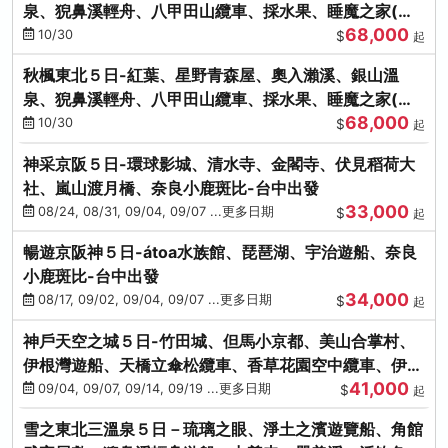
泉、猊鼻溪輕舟、八甲田山纜車、採水果、睡魔之家(不
68,000
進免稅店)
10/30
$
起
秋楓東北５日-紅葉、星野青森屋、奧入瀨溪、銀山溫
泉、猊鼻溪輕舟、八甲田山纜車、採水果、睡魔之家(不
68,000
進免稅店)
10/30
$
起
神采京阪５日-環球影城、清水寺、金閣寺、伏見稻荷大
社、嵐山渡月橋、奈良小鹿斑比-台中出發
33,000
08/24, 08/31, 09/04, 09/07 ...更多日期
$
起
暢遊京阪神５日-átoa水族館、琵琶湖、宇治遊船、奈良
小鹿斑比-台中出發
34,000
08/17, 09/02, 09/04, 09/07 ...更多日期
$
起
神戶天空之城５日-竹田城、但馬小京都、美山合掌村、
伊根灣遊船、天橋立傘松纜車、香草花園空中纜車、伊勢
41,000
龍蝦-台中出發
09/04, 09/07, 09/14, 09/19 ...更多日期
$
起
雪之東北三溫泉５日－琉璃之眼、淨土之濱遊覽船、角館