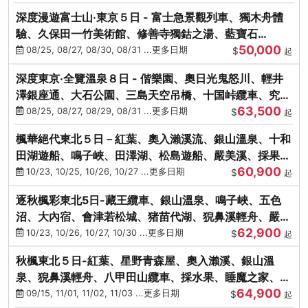
深度漫遊富士山‧東京５日 - 富士急景觀列車、獨木舟體
驗、久保田一竹美術館、修善寺獨鈷之湯、藍寶石
50,000
SAPHIR踴子號
08/25, 08/27, 08/30, 08/31 ...更多日期
$
起
深度東京‧全覽溫泉８日 - 偕樂園、奧日光鬼怒川、輕井
澤銀座通、大石公園、三島天空吊橋、十国峠纜車、究極
63,500
海鮮食べ放題
08/25, 08/27, 08/29, 08/31 ...更多日期
$
起
楓華絕代東北５日－紅葉、奧入瀨溪流、銀山溫泉、十和
田湖遊船、鳴子峽、田澤湖、松島遊船、嚴美溪、採果烤
60,900
牡蠣
10/23, 10/25, 10/26, 10/27 ...更多日期
$
起
逐秋楓彩東北5日-藏王纜車、銀山溫泉、鳴子峽、五色
沼、大內宿、會津若松城、猪苗代湖、猊鼻溪輕舟、嚴美
62,900
溪、松島海灣遊船
10/23, 10/26, 10/27, 10/30 ...更多日期
$
起
秋楓東北５日-紅葉、星野青森屋、奧入瀨溪、銀山溫
泉、猊鼻溪輕舟、八甲田山纜車、採水果、睡魔之家、法
64,900
式料理(不進免稅店)
09/15, 11/01, 11/02, 11/03 ...更多日期
$
起