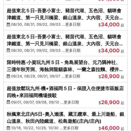
超值東北５日-吾妻小富士、豬苗代湖、五色沼、貓咪會
津鐵道、第一只見川橋梁、銀山溫泉、大內宿、天元台高
34,000
原纜車
08/30, 08/31, 09/02, 09/03 ...更多日期
$
起
超值東北５日-吾妻小富士、豬苗代湖、五色沼、貓咪會
津鐵道、第一只見川橋梁、銀山溫泉、大內宿、天元台高
34,000
原纜車
08/30, 08/31, 09/02, 09/03 ...更多日期
$
起
限時特惠‧小資玩九州５日 - 角島展望台、元乃隅神社、
三億年秋芳洞、海蝕洞龍貓森林、一蘭之森拉麵、櫻井二
26,900
見浦
08/24, 08/29, 09/01, 09/07 ...更多日期
$
起
超值放鬆玩九州‧機+酒福岡５日 - 保證入住便捷市區飯店
四晚+來回福岡機場接駁
26,900
09/01, 09/07, 09/08, 09/10 ...更多日期
$
起
秋楓東北庄內5日-奧入瀨溪、藏王纜車、最上川遊船、銀
山溫泉、秋田內陸鐵道、松島遊船(庄內/庄內)
46,000
10/18, 10/22, 10/26, 10/30 ...更多日期
$
起