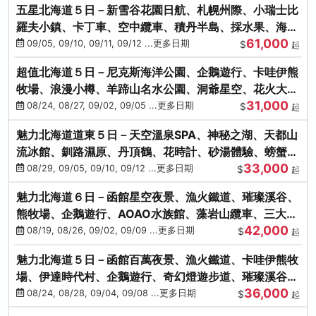
五星北海道５日－新雪谷花園日航、札幌州際、小瑞士比
羅夫小鎮、卡丁車、空中纜車、積丹半島、採水果、海鮮
61,000
和牛螃蟹放題
09/05, 09/10, 09/11, 09/12 ...更多日期
$
起
超值北海道５日－尼克斯海洋公園、企鵝遊行、卡哇伊熊
牧場、浪漫小樽、羊蹄山名水公園、洞爺星空、花火大
31,000
會、螃蟹懷石料理
08/24, 08/27, 09/02, 09/05 ...更多日期
$
起
魅力北海道道東５日－天空溫泉SPA、神秘之湖、天都山
流冰館、釧路濕原、丹頂鶴、花時計、砂湯體驗、螃蟹吃
33,000
到飽
08/29, 09/05, 09/10, 09/12 ...更多日期
$
起
魅力北海道６日－函館星空夜景、漁火鐵道、璀璨溪谷、
熊牧場、企鵝遊行、AOAO水族館、藻岩山纜車、三大螃
42,000
蟹吃到飽
08/19, 08/26, 09/02, 09/09 ...更多日期
$
起
魅力北海道５日－函館百萬夜景、漁火鐵道、卡哇伊熊牧
場、伊達時代村、企鵝遊行、奇幻燈遊步道、璀璨溪谷、
36,000
人氣NO1小丑漢堡
08/24, 08/28, 09/04, 09/08 ...更多日期
$
起