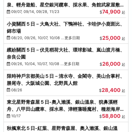
泉、輕舟遊船、星空銀河纜車、採水果、角館武家屋敷
74,900
(不進免稅店)(仙/青)
09/07, 09/14, 09/28, 11/23
$
起
小資關西５日－大鳥大社、下鴨神社、卡哇伊小鹿斑比、
錦市場
25,000
08/20, 09/26, 10/07, 10/08 ...更多日期
$
起
繽紛關西５日－伏見稻荷大社、環球影城、嵐山渡月橋、
奈良公園
26,000
09/26, 10/04, 10/07, 10/08 ...更多日期
$
起
限時神戶京都美山５日－清水寺、金閣寺、美山合掌村、
勝尾寺、大阪城公園、北野異人館
28,400
08/26
$
起
東北星野青森屋５日-奧入瀨溪、銀山溫泉、猊鼻溪輕
舟、八甲田山纜車、採水果、津輕藩睡魔村、種差海岸
58,800
(不進免稅店)
10/17
$
起
秋楓東北５日-紅葉、星野青森屋、奧入瀨溪、銀山溫