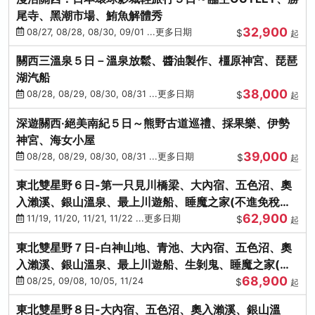
尾寺、黑潮市場、鮪魚解體秀
32,900
08/27, 08/28, 08/30, 09/01 ...更多日期
$
起
關西三溫泉５日－溫泉放鬆、醬油製作、橿原神宮、琵琶
湖汽船
38,000
08/28, 08/29, 08/30, 08/31 ...更多日期
$
起
深遊關西·絕美南紀５日～熊野古道巡禮、採果樂、伊勢
神宮、海女小屋
39,000
08/28, 08/29, 08/30, 08/31 ...更多日期
$
起
東北雙星野６日-第一只見川橋梁、大內宿、五色沼、奧
入瀨溪、銀山溫泉、最上川遊船、睡魔之家(不進免稅店)
62,900
(仙/青)
11/19, 11/20, 11/21, 11/22 ...更多日期
$
起
東北雙星野７日-白神山地、青池、大內宿、五色沼、奧
入瀨溪、銀山溫泉、最上川遊船、生剝鬼、睡魔之家(不
68,900
進免稅店)(仙/青)
08/25, 09/08, 10/05, 11/24
$
起
東北雙星野８日-大內宿、五色沼、奧入瀨溪、銀山溫