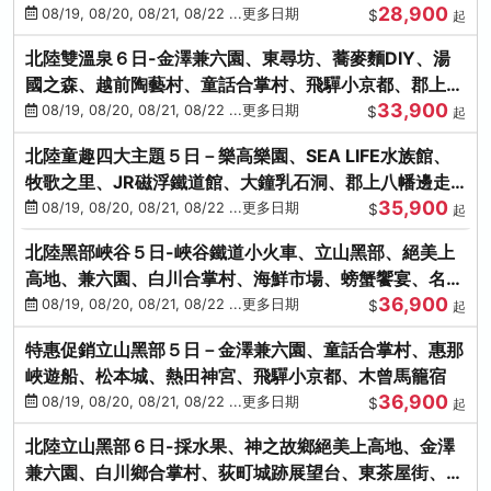
28,900
街、下呂溫泉
08/19, 08/20, 08/21, 08/22 ...更多日期
$
起
北陸雙溫泉６日-金澤兼六園、東尋坊、蕎麥麵DIY、湯
國之森、越前陶藝村、童話合掌村、飛驒小京都、郡上八
33,900
幡
08/19, 08/20, 08/21, 08/22 ...更多日期
$
起
北陸童趣四大主題５日－樂高樂園、SEA LIFE水族館、
牧歌之里、JR磁浮鐵道館、大鐘乳石洞、郡上八幡邊走
35,900
邊吃
08/19, 08/20, 08/21, 08/22 ...更多日期
$
起
北陸黑部峽谷５日-峽谷鐵道小火車、立山黑部、絕美上
高地、兼六園、白川合掌村、海鮮市場、螃蟹饗宴、名湯
36,900
雙溫泉
08/19, 08/20, 08/21, 08/22 ...更多日期
$
起
特惠促銷立山黑部５日－金澤兼六園、童話合掌村、惠那
峽遊船、松本城、熱田神宮、飛驒小京都、木曾馬籠宿
36,900
08/19, 08/20, 08/21, 08/22 ...更多日期
$
起
北陸立山黑部６日-採水果、神之故鄉絕美上高地、金澤
兼六園、白川鄉合掌村、荻町城跡展望台、東茶屋街、名