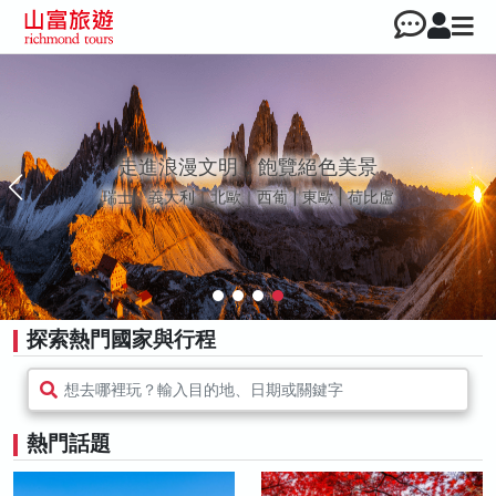
走進浪漫文明，飽覽絕色美景
瑞士｜義大利｜北歐｜西葡 | 東歐 | 荷比盧
探索熱門國家與行程
想去哪裡玩？輸入目的地、日期或關鍵字
熱門話題