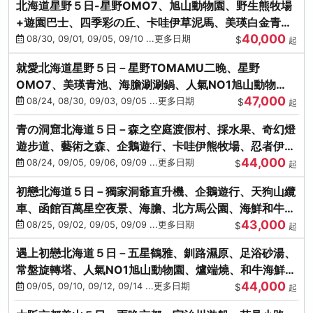
北海道星野５日-星野OMO7、旭山動物園、野生熊牧場
+遊園巴士、四季彩の丘、卡哇伊草泥馬、美瑛白金青
40,000
池、螃蟹吃到飽
08/30, 09/01, 09/05, 09/10 ...更多日期
$
起
就愛北海道星野５日－星野TOMAMU二晚、星野
OMO7、美瑛青池、海膽涮涮鍋、人氣NO1旭山動物
47,000
園、海鮮和牛螃蟹吃到飽
08/24, 08/30, 09/03, 09/05 ...更多日期
$
起
青の洞窟北海道５日－森之空庭渡假村、採水果、奇幻燈
遊步道、藝術之森、企鵝遊行、卡哇伊熊牧場、忍者伊達
44,000
時代村、螃蟹吃到飽
08/24, 09/05, 09/06, 09/09 ...更多日期
$
起
初戀北海道５日－獨家洞爺直升機、企鵝遊行、天狗山纜
車、函館百萬星空夜景、海膽、北方馬公園、海鮮和牛螃
43,000
蟹吃到飽
08/25, 09/02, 09/05, 09/09 ...更多日期
$
起
遇上初戀北海道５日－五星鶴雅、釧路濕原、足浴砂湯、
常盤旋轉塔、人氣NO1旭山動物園、爐端燒、和牛海鮮螃
44,000
蟹吃到飽
09/05, 09/10, 09/12, 09/14 ...更多日期
$
起