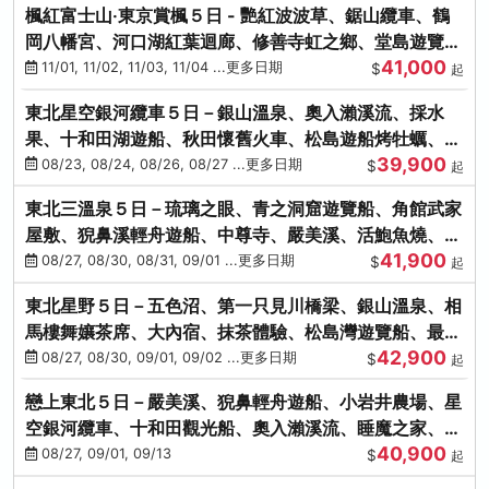
楓紅富士山‧東京賞楓５日 - 艷紅波波草、鋸山纜車、鶴
岡八幡宮、河口湖紅葉迴廊、修善寺虹之鄉、堂島遊覽
41,000
船、熱海梅園
11/01, 11/02, 11/03, 11/04 ...更多日期
$
起
東北星空銀河纜車５日－銀山溫泉、奧入瀨溪流、採水
果、十和田湖遊船、秋田懷舊火車、松島遊船烤牡蠣、嚴
39,900
美溪、螃蟹本家
08/23, 08/24, 08/26, 08/27 ...更多日期
$
起
東北三溫泉５日－琉璃之眼、青之洞窟遊覽船、角館武家
屋敷、猊鼻溪輕舟遊船、中尊寺、嚴美溪、活鮑魚燒、烤
41,900
牡蠣、握壽司體驗
08/27, 08/30, 08/31, 09/01 ...更多日期
$
起
東北星野５日－五色沼、第一只見川橋梁、銀山溫泉、相
馬樓舞孃茶席、大內宿、抹茶體驗、松島灣遊覽船、最上
42,900
川輕舟、螃蟹御膳
08/27, 08/30, 09/01, 09/02 ...更多日期
$
起
戀上東北５日－嚴美溪、猊鼻輕舟遊船、小岩井農場、星
空銀河纜車、十和田觀光船、奧入瀨溪流、睡魔之家、朱
40,900
紅社殿（仙台／青森）
08/27, 09/01, 09/13
$
起