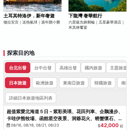
土耳其特洛伊．新年奢遊
下龍灣 奢華航行
徹拉安宮｜送熱氣球｜過年贈小費
六星級先鋒郵輪｜五星豪華酒店｜
米其林饗宴
探索目的地
台北出發
台中出發
高雄出發
國內旅遊
主題旅遊
日本旅遊
歐洲旅遊
東南亞旅遊
韓國旅遊
南亞
詳細日本旅遊地區列表
超值紫愛北海道５日－紫彩美瑛、花田列車、企鵝漫步、
卡哇伊熊牧場、函館星空夜景、洞爺花火、螃蟹懷石、啤
42,000
酒暢飲
08/16, 08/18, 08/21, 08/23
$
起