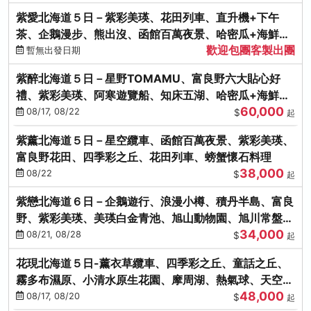
紫愛北海道５日－紫彩美瑛、花田列車、直升機+下午
茶、企鵝漫步、熊出沒、函館百萬夜景、哈密瓜+海鮮和
歡迎包團客製出團
牛八大螃蟹吃到飽
暫無出發日期
紫醉北海道５日－星野TOMAMU、富良野六大貼心好
禮、紫彩美瑛、阿寒遊覽船、知床五湖、哈密瓜+海鮮和
60,000
牛螃蟹吃到飽
08/17, 08/22
$
起
紫薰北海道５日－星空纜車、函館百萬夜景、紫彩美瑛、
富良野花田、四季彩之丘、花田列車、螃蟹懷石料理
38,000
08/22
$
起
紫戀北海道６日－企鵝遊行、浪漫小樽、積丹半島、富良
野、紫彩美瑛、美瑛白金青池、旭山動物園、旭川常盤旋
34,000
轉塔
08/21, 08/28
$
起
花現北海道５日-薰衣草纜車、四季彩之丘、童話之丘、
霧多布濕原、小清水原生花園、摩周湖、熱氣球、天空溫
48,000
泉SPA、螃蟹吃到飽
08/17, 08/20
$
起