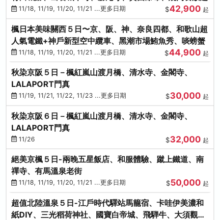
42,900
11/18, 11/19, 11/20, 11/21 ...更多日期
$
起
楓日本美味關西５日〜京、阪、神、奈良四都、和歌山超
人氣電鐵+神戶新型空中纜車、黑潮市場鮪魚秀、啖螃蟹
44,900
11/18, 11/19, 11/20, 11/21 ...更多日期
$
起
秋染京阪５日－楓紅嵐山渡月橋、清水寺、金閣寺、
LALAPORT門真
30,000
11/19, 11/21, 11/22, 11/23 ...更多日期
$
起
秋染京阪６日－楓紅嵐山渡月橋、清水寺、金閣寺、
LALAPORT門真
32,000
11/26
$
起
絕美京楓５日-兩晚五星飯店、和服體驗、蹴上鐵道、南
禪寺、有馬溫泉老街
50,000
11/18, 11/19, 11/20, 11/21 ...更多日期
$
起
超值北陸溫泉５日-江戶時代驛站馬籠宿、卡哇伊美濃和
紙DIY、三光稻荷神社、國寶白帝城、飛騨牛、大須觀音