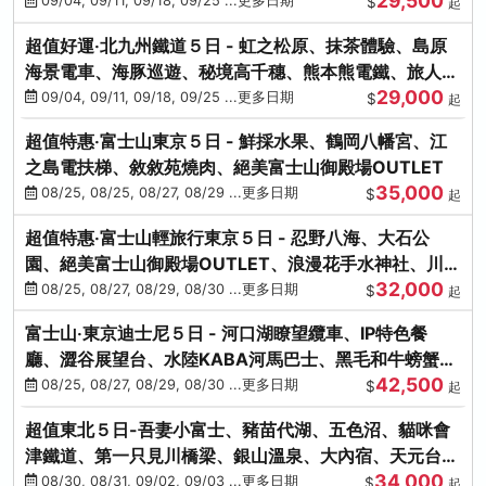
29,500
本熊-台中出發
09/04, 09/11, 09/18, 09/25 ...更多日期
$
起
超值好運‧北九州鐵道５日 - 虹之松原、抹茶體驗、島原
海景電車、海豚巡遊、秘境高千穗、熊本熊電鐵、旅人觀
29,000
光列車-台中出發
09/04, 09/11, 09/18, 09/25 ...更多日期
$
起
超值特惠‧富士山東京５日 - 鮮採水果、鶴岡八幡宮、江
之島電扶梯、敘敘苑燒肉、絕美富士山御殿場OUTLET
35,000
08/25, 08/25, 08/27, 08/29 ...更多日期
$
起
超值特惠‧富士山輕旅行東京５日 - 忍野八海、大石公
園、絕美富士山御殿場OUTLET、浪漫花手水神社、川越
32,000
小江戶
08/25, 08/27, 08/29, 08/30 ...更多日期
$
起
富士山‧東京迪士尼５日 - 河口湖瞭望纜車、IP特色餐
廳、澀谷展望台、水陸KABA河馬巴士、黑毛和牛螃蟹美
42,500
饌、季節採果
08/25, 08/27, 08/29, 08/30 ...更多日期
$
起
超值東北５日-吾妻小富士、豬苗代湖、五色沼、貓咪會
津鐵道、第一只見川橋梁、銀山溫泉、大內宿、天元台高
34,000
原纜車
08/30, 08/31, 09/02, 09/03 ...更多日期
$
起