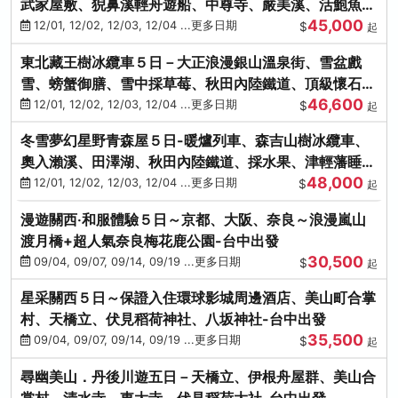
武家屋敷、猊鼻溪輕舟遊船、中尊寺、嚴美溪、活鮑魚
45,000
燒、烤牡蠣、握壽司體驗
12/01, 12/02, 12/03, 12/04 ...更多日期
$
起
東北藏王樹冰纜車５日－大正浪漫銀山溫泉街、雪盆戲
雪、螃蟹御膳、雪中採草莓、秋田內陸鐵道、頂級懷石料
46,600
理、松島遊船
12/01, 12/02, 12/03, 12/04 ...更多日期
$
起
冬雪夢幻星野青森屋５日-暖爐列車、森吉山樹冰纜車、
奧入瀨溪、田澤湖、秋田內陸鐵道、採水果、津輕藩睡魔
48,000
村(不進免稅店)
12/01, 12/02, 12/03, 12/04 ...更多日期
$
起
漫遊關西‧和服體驗５日～京都、大阪、奈良～浪漫嵐山
渡月橋+超人氣奈良梅花鹿公園-台中出發
30,500
09/04, 09/07, 09/14, 09/19 ...更多日期
$
起
星采關西５日～保證入住環球影城周邊酒店、美山町合掌
村、天橋立、伏見稻荷神社、八坂神社-台中出發
35,500
09/04, 09/07, 09/14, 09/19 ...更多日期
$
起
尋幽美山．丹後川遊五日－天橋立、伊根舟屋群、美山合
掌村、清水寺、東大寺、伏見稻荷大社-台中出發