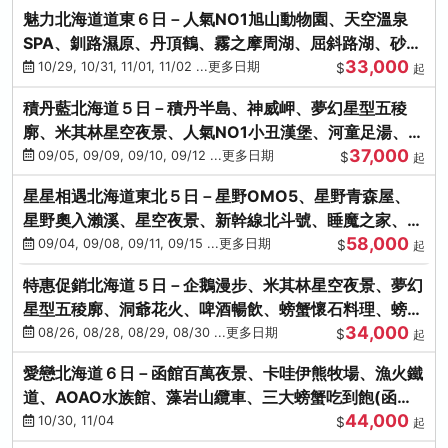
魅力北海道道東６日－人氣NO1旭山動物園、天空溫泉
SPA、釧路濕原、丹頂鶴、霧之摩周湖、屈斜路湖、砂湯
33,000
體驗
10/29, 10/31, 11/01, 11/02 ...更多日期
$
起
積丹藍北海道５日－積丹半島、神威岬、夢幻星型五稜
廓、米其林星空夜景、人氣NO1小丑漢堡、河童足湯、奇
37,000
幻燈遊步道、璀璨溪谷
09/05, 09/09, 09/10, 09/12 ...更多日期
$
起
星星相遇北海道東北５日－星野OMO5、星野青森屋、
星野奧入瀨溪、星空夜景、新幹線北斗號、睡魔之家、十
58,000
和田湖(不進免稅店)
09/04, 09/08, 09/11, 09/15 ...更多日期
$
起
特惠促銷北海道５日－企鵝漫步、米其林星空夜景、夢幻
星型五稜廓、洞爺花火、啤酒暢飲、螃蟹懷石料理、螃蟹
34,000
吃到飽
08/26, 08/28, 08/29, 08/30 ...更多日期
$
起
愛戀北海道６日－函館百萬夜景、卡哇伊熊牧場、漁火鐵
道、AOAO水族館、藻岩山纜車、三大螃蟹吃到飽(函館/
44,000
千歲)
10/30, 11/04
$
起