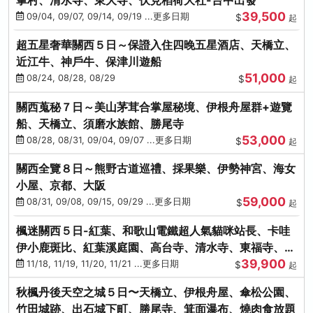
39,500
09/04, 09/07, 09/14, 09/19 ...更多日期
$
起
超五星奢華關西５日～保證入住四晚五星酒店、天橋立、
近江牛、神戶牛、保津川遊船
51,000
08/24, 08/28, 08/29
$
起
關西蒐秘７日～美山茅茸合掌屋秘境、伊根舟屋群+遊覽
船、天橋立、須磨水族館、勝尾寺
53,000
08/28, 08/31, 09/04, 09/07 ...更多日期
$
起
關西全覽８日～熊野古道巡禮、採果樂、伊勢神宮、海女
小屋、京都、大阪
59,000
08/31, 09/08, 09/15, 09/29 ...更多日期
$
起
楓迷關西５日-紅葉、和歌山電鐵超人氣貓咪站長、卡哇
伊小鹿斑比、紅葉溪庭園、高台寺、清水寺、東福寺、伊
39,900
勢龍蝦+和牛
11/18, 11/19, 11/20, 11/21 ...更多日期
$
起
秋楓丹後天空之城５日〜天橋立、伊根舟屋、傘松公園、
竹田城跡、出石城下町、勝尾寺、箕面瀑布、燒肉食放題