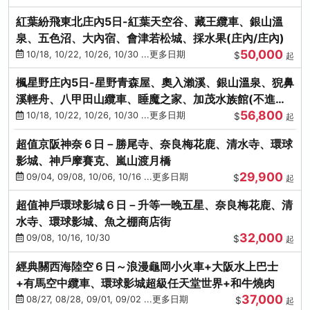
紅葉紛飛東北庄內5日-紅葉天空谷、藏王纜車、銀山溫
泉、五色沼、大內宿、會津若松城、採水果(庄內/庄內)
50,000
10/18, 10/22, 10/26, 10/30 ...更多日期
$
起
楓星野庄內5日-星野青森屋、奧入瀨溪、銀山溫泉、猊鼻
溪輕舟、八甲田山纜車、睡魔之家、加茂水族館(不進店)
56,800
(庄內/庄內)
10/18, 10/22, 10/26, 10/30 ...更多日期
$
起
超值京阪神奈６日－勝尾寺、奈良梅花鹿、清水寺、環球
影城、神戶摩賽克、嵐山渡月橋
29,900
09/04, 09/08, 10/06, 10/16 ...更多日期
$
起
超值神戶環球影城６日－升等一晚五星、奈良梅花鹿、清
水寺、環球影城、魚之棚商店街
32,000
09/08, 10/16, 10/30
$
起
經典關西海陸空６日～浪漫龜岡小火車+大阪水上巴士
+有馬空中纜車、環球影城超級任天堂世界+和牛燒肉
37,000
08/27, 08/28, 09/01, 09/02 ...更多日期
$
起