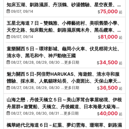
知床五湖、釧路濕原、丹頂鶴、砂湯體驗、星空夜景、洞
75,000
爺花火、螃蟹懷石料理
09/07, 09/14
$
起
五星北海道７日－雙鶴雅、小樽藝術村、美唄舊榮小學、
天空之路、知床觀光船、釧路濕原獨木舟、黑岳纜車、流
81,000
冰硝子館DIY玻璃杯
09/07, 09/14
$
起
童樂關西５日－環球影城、龜岡小火車、伏見稻荷大社、
清水寺、黑毛和牛、神戶動物王國
34,500
08/27, 08/28, 08/29, 08/30 ...更多日期
$
起
魅力關西５日-阿倍野HARUKAS、海遊館、清水寺和服
體驗、採水果、人氣貓咪站長、小鹿斑比、天保山摩天
36,500
輪、水上巴士
08/27, 08/28, 08/29, 08/30 ...更多日期
$
起
山海之戀．丹後天橋立５日～美山茅茸合掌屋秘境、伊根
舟屋群+遊覽船、天橋立、丹後鐵道、日本海最大級海鮮
40,000
市場
08/27, 08/29, 08/30, 08/31 ...更多日期
$
起
楓華絕代北海道６日－紅葉、夢幻雲海、珊瑚草、釧路濕