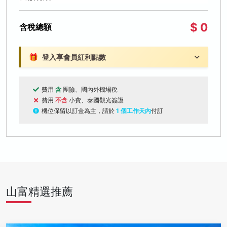
$ 0
含稅總額
🎁
登入享會員紅利點數
費用
含
團險、國內外機場稅
費用
不含
小費、泰國觀光簽證
機位保留以訂金為主，請於
1 個工作天內
付訂
山富精選推薦