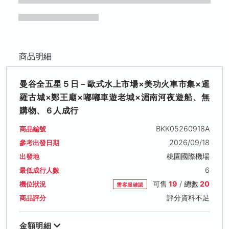
商品明細
曼谷全五星５日－歐式水上市場×美功火車市集×暹
羅古城×鄭王廟×嘟嘟車遊老城×湄南河夜遊船、無
購物、６人成行
BKK05260918A
商品編號
2026/09/18
參考出發日期
桃園國際機場
出發地
6
最低成行人數
可售
19
/ 總數
20
機位狀況
需客服確認
評分資料不足
商品評分
金額明細