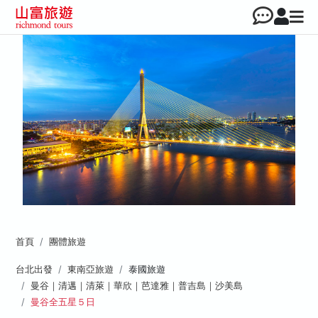
首頁
團體旅遊
台北出發
東南亞旅遊
泰國旅遊
曼谷｜清邁｜清萊｜華欣｜芭達雅｜普吉島｜沙美島
曼谷全五星５日