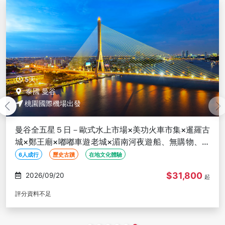
5天
泰國 曼谷
桃園國際機場出發
曼谷全五星５日－歐式水上市場×美功火車市集×暹羅古
城×鄭王廟×嘟嘟車遊老城×湄南河夜遊船、無購物、６
人成行
6人成行
歷史古蹟
在地文化體驗
$31,800
2026/09/20
起
評分資料不足