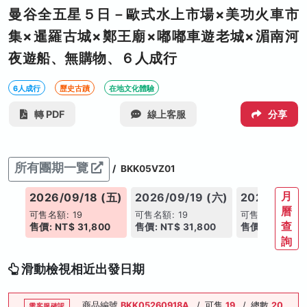
曼谷全五星５日－歐式水上市場×美功火車市
集×暹羅古城×鄭王廟×嘟嘟車遊老城×湄南河
夜遊船、無購物、６人成行
6人成行
歷史古蹟
在地文化體驗
轉 PDF
線上客服
分享
所有團期一覽
/
BKK05VZ01
月
(四)
2026/09/18 (五)
2026/09/19 (六)
2026/09/2
曆
可售名額: 19
可售名額: 19
可售名額: 19
查
00
售價: NT$ 31,800
售價: NT$ 31,800
售價: NT$ 31,
詢
滑動檢視相近出發日期
商品編號
BKK05260918A
/
可售
19
/
總數
20
需客服確認