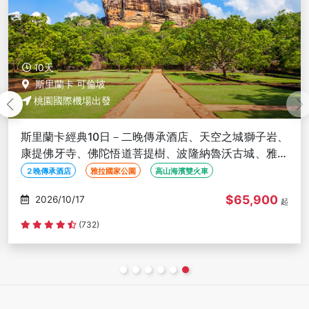
10天
斯里蘭卡 可倫坡
桃園國際機場出發
斯里蘭卡經典10日－二晚傳承酒店、天空之城獅子岩、
康提佛牙寺、佛陀悟道菩提樹、波隆納魯沃古城、雅拉
國家公園
２晚傳承酒店
雅拉國家公園
高山海濱雙火車
$65,900
2026/10/17
起
(732)