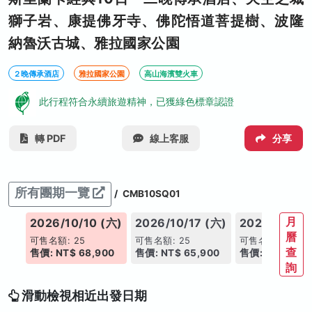
獅子岩、康提佛牙寺、佛陀悟道菩提樹、波隆
納魯沃古城、雅拉國家公園
２晚傳承酒店
雅拉國家公園
高山海濱雙火車
此行程符合永續旅遊精神，已獲綠色標章認證
轉 PDF
線上客服
分享
所有團期一覽
/
CMB10SQ01
月
(六)
2026/10/10 (六)
2026/10/17 (六)
2026/10/24
曆
可售名額: 25
可售名額: 25
可售名額: 25
查
0
售價: NT$ 68,900
售價: NT$ 65,900
售價: NT$ 65,
日期
詢
滑動檢視相近出發日期