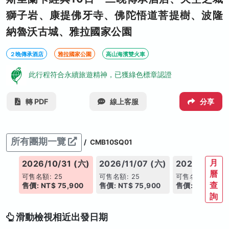
獅子岩、康提佛牙寺、佛陀悟道菩提樹、波隆
納魯沃古城、雅拉國家公園
２晚傳承酒店
雅拉國家公園
高山海濱雙火車
此行程符合永續旅遊精神，已獲綠色標章認證
轉 PDF
線上客服
分享
所有團期一覽
/
CMB10SQ01
月
(六)
2026/10/31 (六)
2026/11/07 (六)
2026/11/14 
曆
可售名額: 25
可售名額: 25
可售名額: 25
查
00
售價: NT$ 75,900
售價: NT$ 75,900
售價: NT$ 75,9
詢
滑動檢視相近出發日期