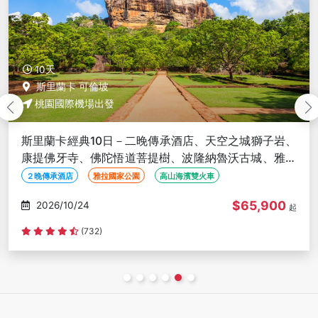
10天
斯里蘭卡 可倫坡
桃園國際機場出發
斯里蘭卡經典10日－二晚傳承酒店、天空之城獅子岩、
康提佛牙寺、佛陀悟道菩提樹、波隆納魯沃古城、雅拉
國家公園
２晚傳承酒店
雅拉國家公園
高山海濱雙火車
$75,900
2026/11/07
起
(732)