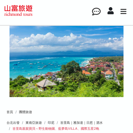
首頁
團體旅遊
台北出發
東南亞旅遊
印尼
峇里島｜雅加達｜日惹｜泗水
峇里島親親寶貝～野生動物園、藍夢島VILLA、國際五星2晚