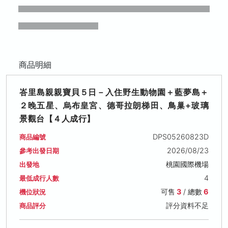
商品明細
峇里島親親寶貝５日－入住野生動物園＋藍夢島＋
２晚五星、烏布皇宮、德哥拉朗梯田、鳥巢+玻璃
景觀台【４人成行】
DPS05260823D
商品編號
2026/08/23
參考出發日期
桃園國際機場
出發地
4
最低成行人數
可售
3
/ 總數
6
機位狀況
評分資料不足
商品評分