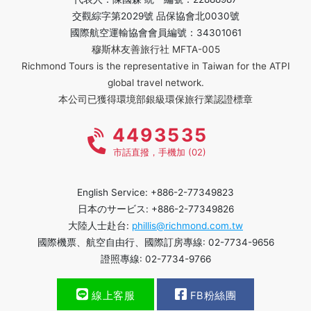
交觀綜字第2029號 品保協會北0030號
國際航空運輸協會會員編號：34301061
穆斯林友善旅行社 MFTA-005
Richmond Tours is the representative in Taiwan for the ATPI
global travel network.
本公司已獲得環境部銀級環保旅行業認證標章
4493535
市話直撥，手機加 (02)
English Service: +886-2-77349823
日本のサービス: +886-2-77349826
大陸人士赴台:
phillis@richmond.com.tw
國際機票、航空自由行、國際訂房專線: 02-7734-9656
證照專線: 02-7734-9766
線上客服
FB粉絲團