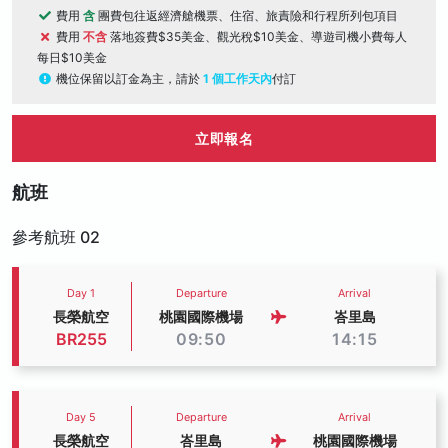
費用
含
團費包往返經濟艙機票、住宿、旅責險和行程所列包項目
費用
不含
落地簽費$35美金、觀光稅$10美金、導遊司機小費每人
每日$10美金
機位保留以訂金為主，請於
1 個工作天內
付訂
立即報名
航班
參考航班 02
Day 1
Departure
Arrival
長榮航空
桃園國際機場
峇里島
BR255
09:50
14:15
Day 5
Departure
Arrival
長榮航空
峇里島
桃園國際機場