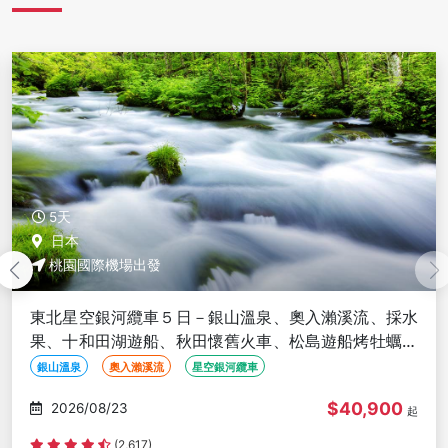
5天
日本
桃園國際機場出發
東北星空銀河纜車５日－銀山溫泉、奧入瀨溪流、採水
果、十和田湖遊船、秋田懷舊火車、松島遊船烤牡蠣、
嚴美溪、螃蟹本家
銀山溫泉
奧入瀨溪流
星空銀河纜車
$40,900
2026/08/23
起
(2,617)