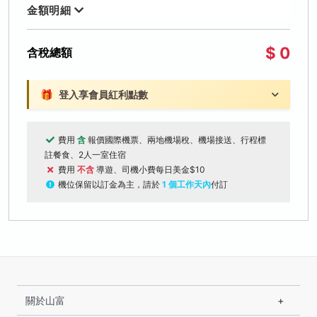
金額明細
$ 0
含稅總額
🎁
登入享會員紅利點數
費用
含
報價國際機票、兩地機場稅、機場接送、行程標
註餐食、2人一室住宿
費用
不含
導遊、司機小費每日美金$10
機位保留以訂金為主，請於
1 個工作天內
付訂
關於山富