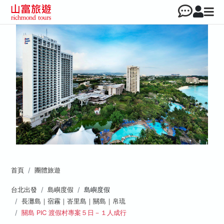
首頁
團體旅遊
台北出發
島嶼度假
島嶼度假
長灘島｜宿霧｜峇里島｜關島｜帛琉
關島 PIC 渡假村專案５日－１人成行