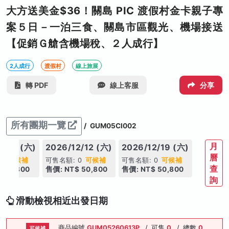
大方送美金$36！關島 PIC 渡假村金卡親子專
案５日－一泊三食、關島市區觀光、機場接送
【促銷Ｇ艙含機場稅、２人成行】
2人成行
渡假村
線上旅展
轉 PDF
線上客服
分享
所有團期一覽
/
GUM05CI002
月
2/05 (六)
2026/12/12 (六)
2026/12/19 (六)
曆
 0
可候補
可售名額: 0
可候補
可售名額: 0
可候補
查
 50,800
售價: NT$ 50,800
售價: NT$ 50,800
詢
滑動檢視相近出發日期
商品編號
GUM05260613P
/
可售
0
/
總數
0
可候補