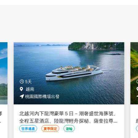
5天
越南
桃園國際機場出發
娜
北越河內下龍灣豪華５日－潮奢盛世海豚號、
、
全程五星酒店、陸龍灣輕舟探秘、薩奎拉尊尚
遊艇派對、必比登特色餐 <含簽稅無購物>
世界遺產
夏季限定
遊輪