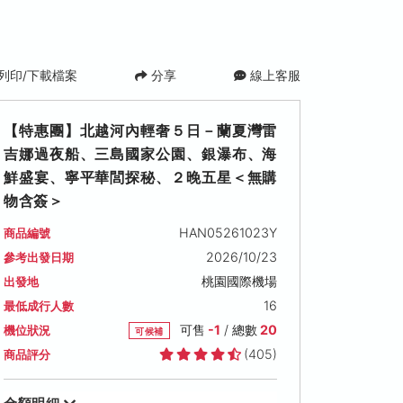
列印/下載檔案
分享
線上客服
【特惠團】北越河內輕奢５日－蘭夏灣雷
吉娜過夜船、三島國家公園、銀瀑布、海
鮮盛宴、寧平華閭探秘、２晚五星＜無購
物含簽＞
HAN05261023Y
商品編號
2026/10/23
參考出發日期
2026/11/09 (一)
2026/11/12 (四)
2026/11/14 (六
桃園國際機場
出發地
可售名額: 17
可售名額: 17
可售名額: 17
16
最低成行人數
售價: NT$ 27,900
售價: NT$ 28,900
售價: NT$ 28,900
可售
-1
/ 總數
20
機位狀況
可候補
(405)
商品評分