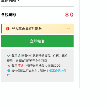
金額明細
$ 0
含稅總額
🎁
登入享會員紅利點數
立即報名
費用
含
團費包往返經濟艙機票、住宿、簽證
費用、旅責險和行程所列包項目
費用
不含
小費導遊司機每人每日$300
機位保留以訂金為主，請於
3 個工作天內
付
訂