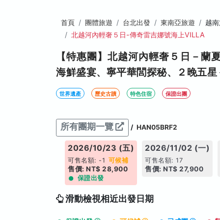
首頁
團體旅遊
台北出發
東南亞旅遊
越南
北越河內輕奢５日-傳奇雷吉娜號海上VILLA
【特惠團】北越河內輕奢５日－蘭
海鮮盛宴、寧平華閭探秘、２晚五星
世界遺產
歷史古蹟
特色住宿
保證出團
所有團期一覽
/
HAN05BRF2
026/10/21 (三)
2026/10/23 (五)
2026/11/02 (一)
售名額: 17
可售名額: -1
可候補
可售名額: 17
價: NT$ 28,900
售價: NT$ 28,900
售價: NT$ 27,900
保證出發
滑動檢視相近出發日期