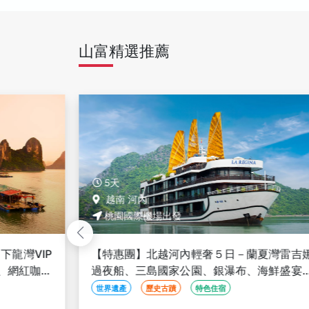
山富精選推薦
5天
越南 河內
桃園國際機場出發
龍灣VIP
【特惠團】北越河內輕奢５日－蘭夏灣雷吉
、網紅咖啡
過夜船、三島國家公園、銀瀑布、海鮮盛宴
>
寧平華閭探秘、２晚五星＜無購物含簽＞
世界遺產
歷史古蹟
特色住宿