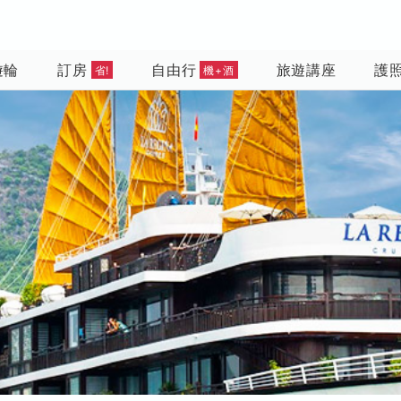
遊輪
訂房
自由行
旅遊講座
護
省!
機+酒