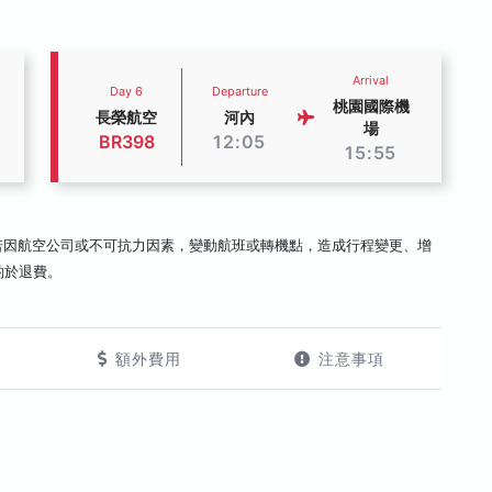
Arrival
Day 6
Departure
桃園國際機
長榮航空
河內
場
BR398
12:05
15:55
若因航空公司或不可抗力因素，變動航班或轉機點，造成行程變更、增
酌於退費。
額外費用
注意事項