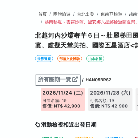
首頁
團體旅遊
台北出發
東南亞旅遊
越南
越南秘境～雲霧沙壩、黛安娜六星郵輪遊蘭夏灣
北越河內沙壩奢華６日～壯麗梯田
宴、虛擬天堂美拍、國際五星酒店<
世界遺產
部落文化體驗
山水名勝
所有團期一覽
/
HAN05BRS2
026/11/22 (日)
2026/11/24 (二)
2026/11/28 (六)
售名額: 19
可售名額: 19
可售名額: 19
價: NT$ 41,900
售價: NT$ 42,900
售價: NT$ 42,900
滑動檢視相近出發日期