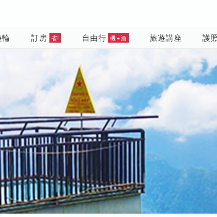
遊輪
訂房
自由行
旅遊講座
護
省!
機+酒