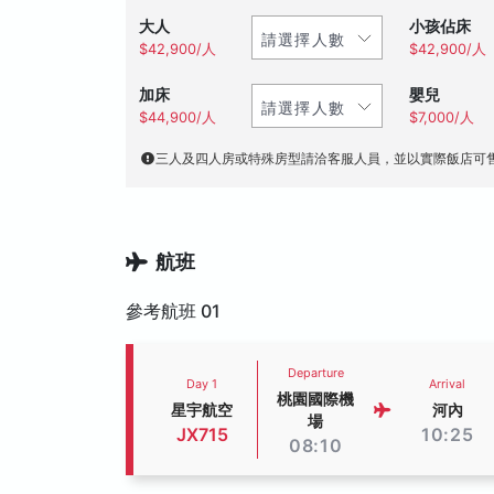
大人
小孩佔床
$42,900/人
$42,900/人
加床
嬰兒
$44,900/人
$7,000/人
三人及四人房或特殊房型請洽客服人員，並以實際飯店可
航班
參考航班 01
Departure
Day 1
Arrival
桃園國際機
星宇航空
河內
場
JX715
10:25
08:10