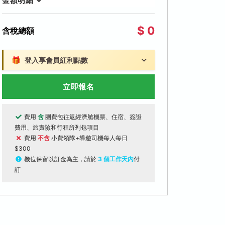
金額明細
$ 0
含稅總額
🎁
登入享會員紅利點數
立即報名
費用
含
團費包往返經濟艙機票、住宿、簽證
費用、旅責險和行程所列包項目
費用
不含
小費領隊+導遊司機每人每日
$300
機位保留以訂金為主，請於
3 個工作天內
付
訂