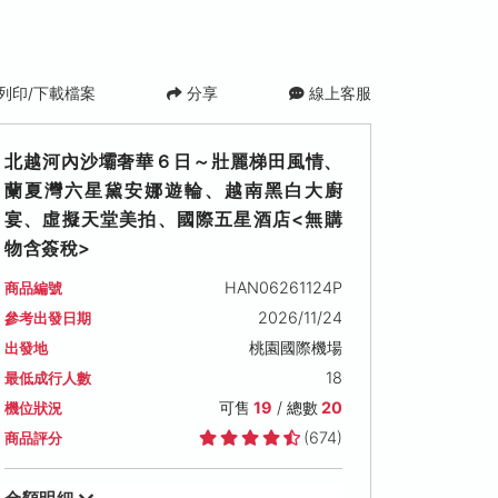
列印/下載檔案
分享
線上客服
北越河內沙壩奢華６日～壯麗梯田風情、
蘭夏灣六星黛安娜遊輪、越南黑白大廚
宴、虛擬天堂美拍、國際五星酒店<無購
物含簽稅>
HAN06261124P
商品編號
2026/11/24
參考出發日期
2026/12/06 (日)
2026/12/08 (二)
2026/12/12 (
桃園國際機場
出發地
可售名額: 19
可售名額: 19
可售名額: 19
18
最低成行人數
售價: NT$ 41,900
售價: NT$ 43,900
售價: NT$ 42,90
可售
19
/ 總數
20
機位狀況
(674)
商品評分