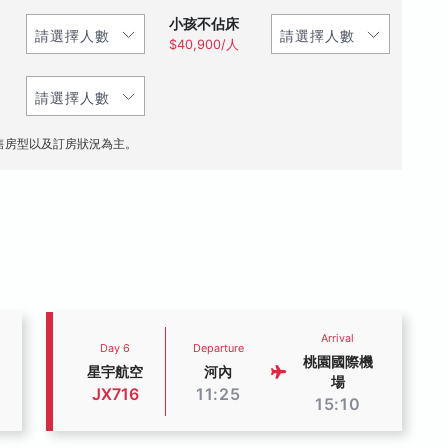
小孩不佔床
$40,900/人
售房型以及訂房狀況為主。
Arrival
Day 6
Departure
桃園國際機
星宇航空
河內
場
JX716
11:25
15:10