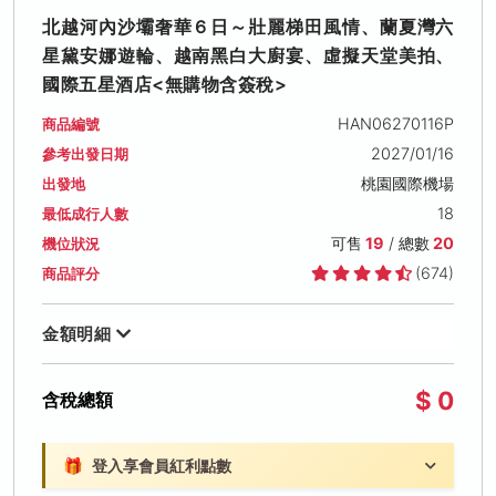
北越河內沙壩奢華６日～壯麗梯田風情、蘭夏灣六
星黛安娜遊輪、越南黑白大廚宴、虛擬天堂美拍、
國際五星酒店<無購物含簽稅>
HAN06270116P
商品編號
2027/01/16
參考出發日期
桃園國際機場
出發地
18
最低成行人數
可售
19
/ 總數
20
機位狀況
(674)
商品評分
金額明細
$ 0
含稅總額
🎁
登入享會員紅利點數