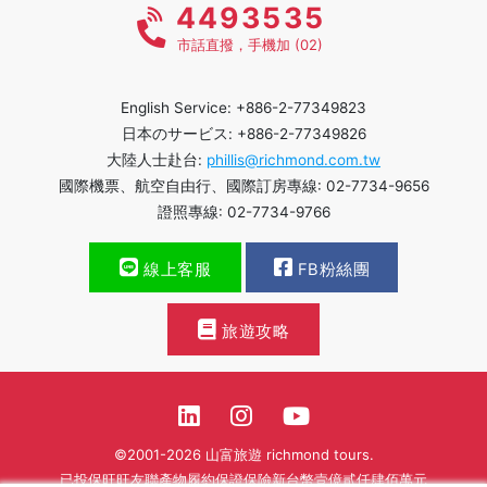
4493535
市話直撥，手機加 (02)
English Service: +886-2-77349823
日本のサービス: +886-2-77349826
大陸人士赴台:
phillis@richmond.com.tw
國際機票、航空自由行、國際訂房專線: 02-7734-9656
證照專線: 02-7734-9766
線上客服
FB粉絲團
旅遊攻略
©2001-2026 山富旅遊 richmond tours.
已投保旺旺友聯產物履約保證保險新台幣壹億貳仟肆佰萬元