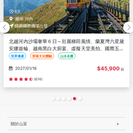
6天
越南 河內
桃園國際機場出發
北越河內沙壩奢華６日～壯麗梯田風情、蘭夏灣六星黛
安娜遊輪、越南黑白大廚宴、虛擬天堂美拍、國際五星
酒店<越航早晚班含簽稅>
世界遺產
部落文化體驗
山水名勝
$45,900
2027/01/16
起
(674)
關於山富