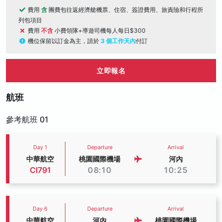
費用
含
團費包往返經濟艙機票、住宿、簽證費用、旅責險和行程所
列包項目
費用
不含
小費領隊+導遊司機每人每日$300
機位保留以訂金為主，請於
3 個工作天內
付訂
立即報名
航班
參考航班 01
Day 1
Departure
Arrival
中華航空
桃園國際機場
河內
CI791
08:10
10:25
Day 6
Departure
Arrival
中華航空
河內
桃園國際機場