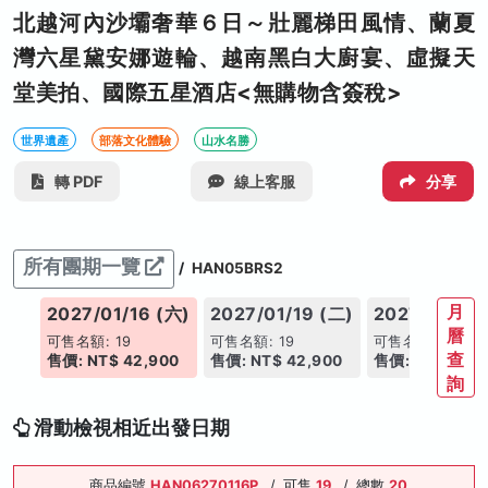
北越河內沙壩奢華６日～壯麗梯田風情、蘭夏
灣六星黛安娜遊輪、越南黑白大廚宴、虛擬天
堂美拍、國際五星酒店<無購物含簽稅>
世界遺產
部落文化體驗
山水名勝
轉 PDF
線上客服
分享
所有團期一覽
/
HAN05BRS2
月
(六)
2027/01/16 (六)
2027/01/19 (二)
2027/01/23
曆
可售名額: 19
可售名額: 19
可售名額: 19
查
00
售價: NT$ 42,900
售價: NT$ 42,900
售價: NT$ 42,9
詢
滑動檢視相近出發日期
商品編號
HAN06270116P
/
可售
19
/
總數
20