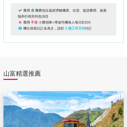
費用
含
團費包往返經濟艙機票、住宿、簽證費用、旅責
險和行程所列包項目
費用
不含
小費領隊+導遊司機每人每日$300
機位保留以訂金為主，請於
3 個工作天內
付訂
山富精選推薦