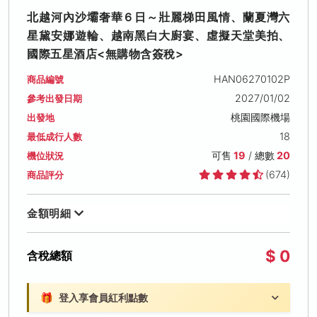
北越河內沙壩奢華６日～壯麗梯田風情、蘭夏灣六
星黛安娜遊輪、越南黑白大廚宴、虛擬天堂美拍、
國際五星酒店<無購物含簽稅>
HAN06270102P
商品編號
2027/01/02
參考出發日期
桃園國際機場
出發地
18
最低成行人數
可售
19
/ 總數
20
機位狀況
(674)
商品評分
金額明細
$ 0
含稅總額
🎁
登入享會員紅利點數