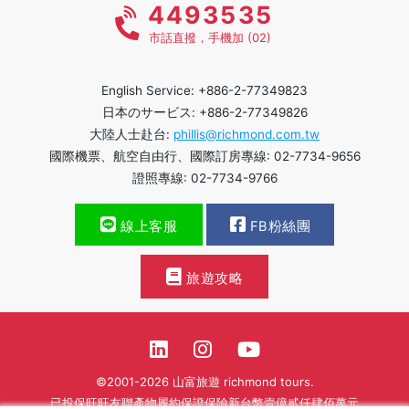
4493535
市話直撥，手機加 (02)
English Service: +886-2-77349823
日本のサービス: +886-2-77349826
大陸人士赴台:
phillis@richmond.com.tw
國際機票、航空自由行、國際訂房專線: 02-7734-9656
證照專線: 02-7734-9766
線上客服
FB粉絲團
旅遊攻略
©2001-2026 山富旅遊 richmond tours.
已投保旺旺友聯產物履約保證保險新台幣壹億貳仟肆佰萬元