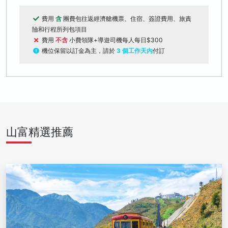
費用
含
團費包往返經濟艙機票、住宿、簽證費用、旅責
險和行程所列包項目
費用
不含
小費領隊+導遊司機每人每日$300
機位保留以訂金為主，請於
3 個工作天內
付訂
山富精選推薦