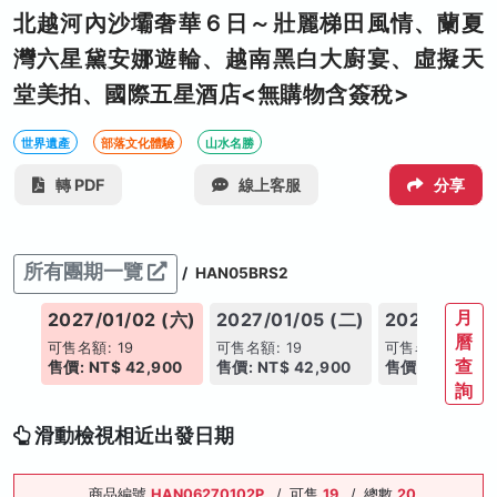
北越河內沙壩奢華６日～壯麗梯田風情、蘭夏
灣六星黛安娜遊輪、越南黑白大廚宴、虛擬天
堂美拍、國際五星酒店<無購物含簽稅>
世界遺產
部落文化體驗
山水名勝
轉 PDF
線上客服
分享
所有團期一覽
/
HAN05BRS2
月
(六)
2027/01/02 (六)
2027/01/05 (二)
2027/01/09
曆
可售名額: 19
可售名額: 19
可售名額: 19
查
00
售價: NT$ 42,900
售價: NT$ 42,900
售價: NT$ 42,
詢
滑動檢視相近出發日期
商品編號
HAN06270102P
/
可售
19
/
總數
20