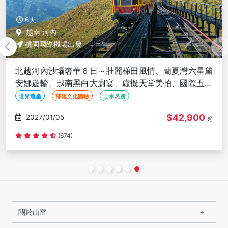
6天
越南 河內
桃園國際機場出發
北越河內沙壩奢華６日～壯麗梯田風情、蘭夏灣六星黛
安娜遊輪、越南黑白大廚宴、虛擬天堂美拍、國際五星
酒店<無購物含簽稅>
世界遺產
部落文化體驗
山水名勝
$42,900
2027/01/05
起
(674)
關於山富