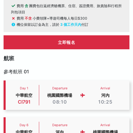
費用
含
團費包往返經濟艙機票、住宿、簽證費用、旅責險和行程所
列包項目
費用
不含
小費領隊+導遊司機每人每日$300
機位保留以訂金為主，請於
3 個工作天內
付訂
立即報名
航班
參考航班 01
Day 1
Departure
Arrival
中華航空
桃園國際機場
河內
CI791
08:10
10:25
Day 6
Departure
Arrival
中華航空
河內
桃園國際機場