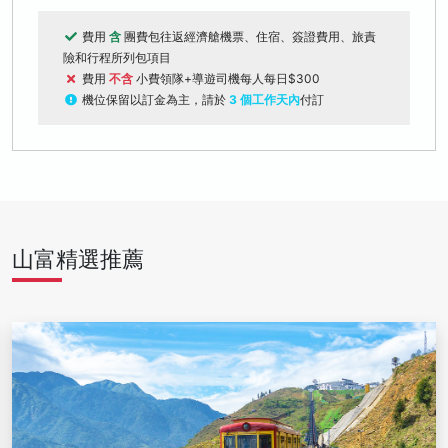
費用
含
團費包往返經濟艙機票、住宿、簽證費用、旅責
險和行程所列包項目
費用
不含
小費領隊+導遊司機每人每日$300
機位保留以訂金為主，請於
3 個工作天內
付訂
山富精選推薦