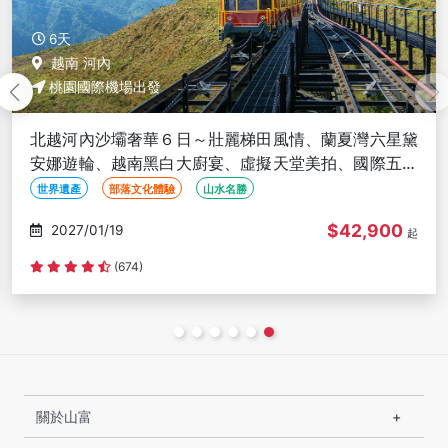
6天
越南 河內
桃園國際機場出發
北越河內沙壩奢華６日～壯麗梯田風情、蘭夏灣六星黛
安娜遊輪、越南黑白大廚宴、虛擬天堂美拍、國際五星
酒店<無購物含簽稅>
世界遺產
部落文化體驗
山水名勝
$42,900
2027/01/19
起
(674)
關於山富