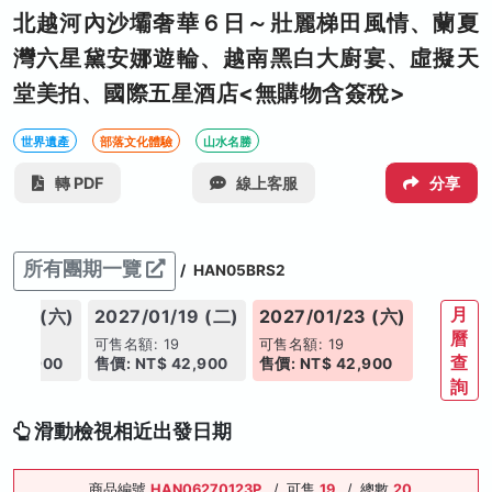
北越河內沙壩奢華６日～壯麗梯田風情、蘭夏
灣六星黛安娜遊輪、越南黑白大廚宴、虛擬天
堂美拍、國際五星酒店<無購物含簽稅>
世界遺產
部落文化體驗
山水名勝
轉 PDF
線上客服
分享
所有團期一覽
/
HAN05BRS2
月
1/16 (六)
2027/01/19 (二)
2027/01/23 (六)
曆
19
可售名額: 19
可售名額: 19
查
 42,900
售價: NT$ 42,900
售價: NT$ 42,900
詢
滑動檢視相近出發日期
商品編號
HAN06270123P
/
可售
19
/
總數
20