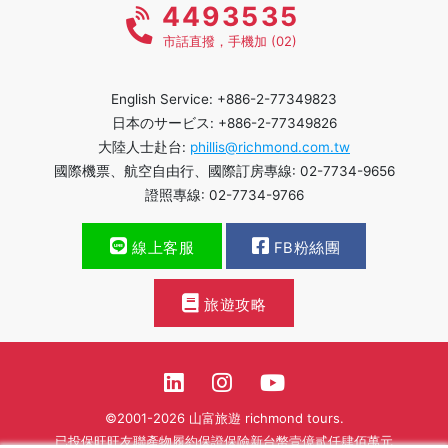
4493535
市話直撥，手機加 (02)
English Service: +886-2-77349823
日本のサービス: +886-2-77349826
大陸人士赴台:
phillis@richmond.com.tw
國際機票、航空自由行、國際訂房專線: 02-7734-9656
證照專線: 02-7734-9766
線上客服
FB粉絲團
旅遊攻略
©2001-2026 山富旅遊 richmond tours.
已投保旺旺友聯產物履約保證保險新台幣壹億貳仟肆佰萬元