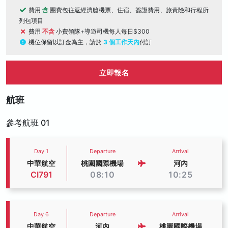
費用
含
團費包往返經濟艙機票、住宿、簽證費用、旅責險和行程所
列包項目
費用
不含
小費領隊+導遊司機每人每日$300
機位保留以訂金為主，請於
3 個工作天內
付訂
立即報名
航班
參考航班 01
Day 1
Departure
Arrival
中華航空
桃園國際機場
河內
CI791
08:10
10:25
Day 6
Departure
Arrival
中華航空
河內
桃園國際機場