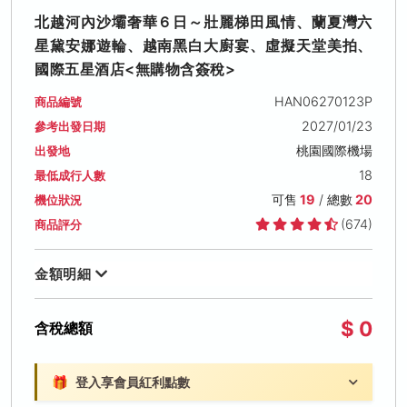
北越河內沙壩奢華６日～壯麗梯田風情、蘭夏灣六
星黛安娜遊輪、越南黑白大廚宴、虛擬天堂美拍、
國際五星酒店<無購物含簽稅>
HAN06270123P
商品編號
2027/01/23
參考出發日期
桃園國際機場
出發地
18
最低成行人數
可售
19
/ 總數
20
機位狀況
(674)
商品評分
金額明細
$ 0
含稅總額
🎁
登入享會員紅利點數