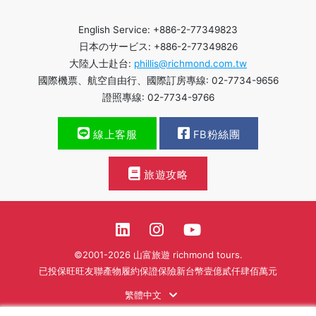
English Service: +886-2-77349823
日本のサービス: +886-2-77349826
大陸人士赴台:
phillis@richmond.com.tw
國際機票、航空自由行、國際訂房專線: 02-7734-9656
證照專線: 02-7734-9766
線上客服
FB粉絲團
旅遊攻略
©2001-2026 山富旅遊 richmond tours.
已投保旺旺友聯產物履約保證保險新台幣壹億貳仟肆佰萬元
繁體中文