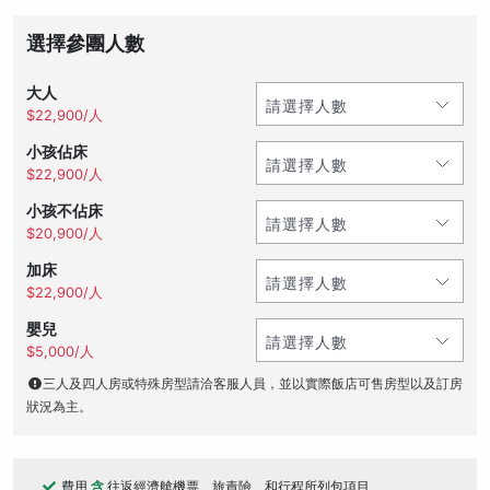
選擇參團人數
大人
$22,900/人
小孩佔床
$22,900/人
小孩不佔床
$20,900/人
加床
$22,900/人
嬰兒
$5,000/人
三人及四人房或特殊房型請洽客服人員，並以實際飯店可售房型以及訂房
狀況為主。
費用
含
往返經濟艙機票、旅責險、和行程所列包項目