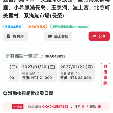
廳、小希臘瀨長島、玉泉洞、波上宮、北谷町
美國村、系滿魚市場(長榮)
美麗海水族館
北谷町美國村
星野海景咖啡廳BANTACAFE
轉 PDF
線上客服
分享
所有團期一覽
/
OKA04BR33
月
1/19 (二)
2027/01/20 (三)
2027/01/21 (四)
曆
15
可售名額: 15
可售名額: 15
查
 21,000
售價: NT$ 21,000
售價: NT$ 22,000
詢
滑動檢視相近出發日期
商品編號
OKA04250729B
/
可售
0
/
總數
18
可候補