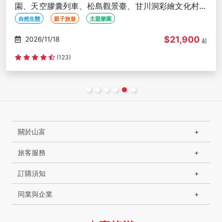
園、天空膠囊列車、松島觀景臺、甘川洞彩繪文化村、
穿韓服體驗-高雄出發
自然生態
親子旅遊
主題樂園
$21,900
2026/11/19
起
(123)
關於山富
旅客服務
訂購須知
同業與企業