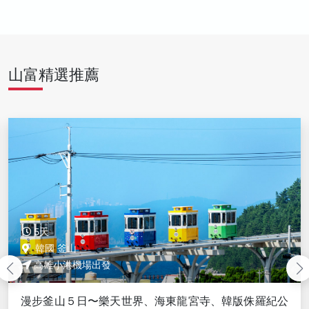
山富精選推薦
5天
韓國 釜山
高雄小港機場出發
漫步釜山５日－樂天世界、海東龍宮寺、韓版侏羅紀公