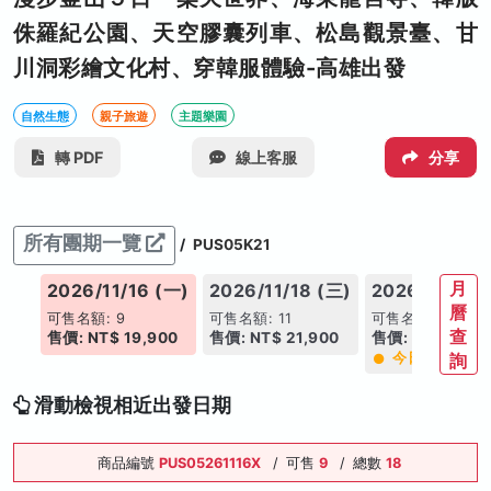
侏羅紀公園、天空膠囊列車、松島觀景臺、甘
川洞彩繪文化村、穿韓服體驗-高雄出發
自然生態
親子旅遊
主題樂園
轉 PDF
線上客服
分享
所有團期一覽
/
PUS05K21
月
(日)
2026/11/16 (一)
2026/11/18 (三)
2026/11/19 
曆
可售名額: 9
可售名額: 11
可售名額: 15
查
900
售價: NT$ 19,900
售價: NT$ 21,900
售價: NT$ 21,9
今日推薦
詢
滑動檢視相近出發日期
商品編號
PUS05261116X
/
可售
9
/
總數
18