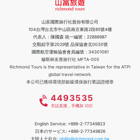
山富國際旅行社股份有限公司
104台灣台北市中山區南京東路2段85號4樓
代表人：陳國森 統一編號：22888987
交觀綜字第2029號 品保協會北0030號
國際航空運輸協會會員編號：34301061
穆斯林友善旅行社 MFTA-005
Richmond Tours is the representative in Taiwan for the ATPI
global travel network.
本公司已獲得環境部銀級環保旅行業認證標章
4493535
市話直撥，手機加 (02)
English Service: +886-2-77349823
日本のサービス: +886-2-77349826
大陸人士赴台:
phillis@richmond.com.tw