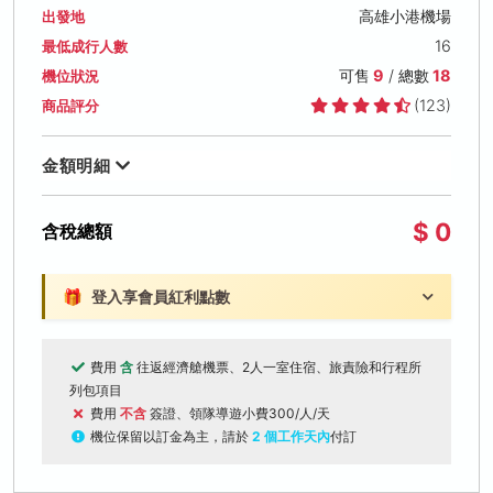
高雄小港機場
出發地
16
最低成行人數
可售
9
/ 總數
18
機位狀況
(123)
商品評分
金額明細
$ 0
含稅總額
🎁
登入享會員紅利點數
費用
含
往返經濟艙機票、2人一室住宿、旅責險和行程所
列包項目
費用
不含
簽證、領隊導遊小費300/人/天
機位保留以訂金為主，請於
2 個工作天內
付訂