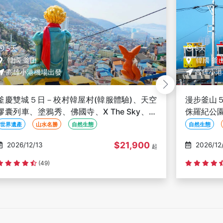
5天
5天
韓國 釜山
韓國 釜
高雄小港機場出發
高雄小港
漫步釜山５日〜樂天世界、海東龍宮寺、韓版
漫步釜山
侏羅紀公園、天空膠囊列車、松島觀景臺、甘
侏羅紀公
川洞彩繪文化村、穿韓服體驗-高雄出發
川洞彩繪
自然生態
親子旅遊
主題樂園
自然生態
$20,900
2026/12/13
2026/12
起
(123)