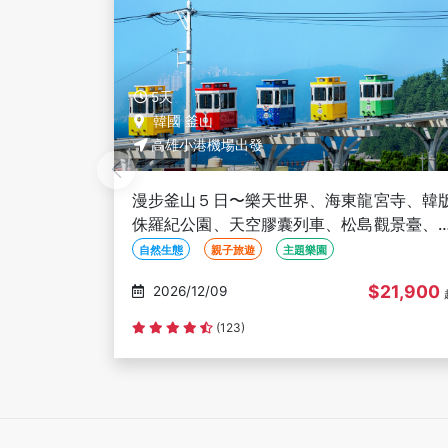
5天
韓國 釜山
高雄小港機場出發
宮寺、韓版
釜慶雙城５日－校村韓屋村(韓服體驗)、天
觀景臺、甘
膠囊列車、塗鴉秀、佛國寺、X The Sky、
雄出發
烤雙龍蝦-高雄出發
世界遺產
山水名勝
自然生態
21,900
$21,900
2026/12/11
起
(49)