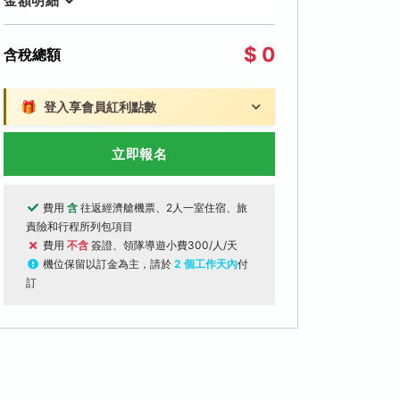
金額明細
$ 0
含稅總額
🎁
登入享會員紅利點數
立即報名
費用
含
往返經濟艙機票、2人一室住宿、旅
責險和行程所列包項目
費用
不含
簽證、領隊導遊小費300/人/天
機位保留以訂金為主，請於
2 個工作天內
付
訂