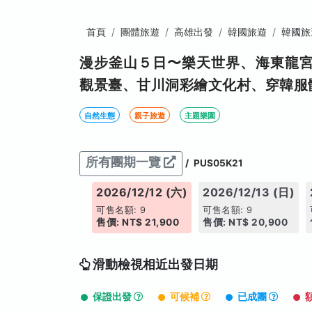
首頁
團體旅遊
高雄出發
韓國旅遊
韓國旅
漫步釜山５日〜樂天世界、海東龍
觀景臺、甘川洞彩繪文化村、穿韓服
自然生態
親子旅遊
主題樂園
所有團期一覽
/
PUS05K21
026/12/09 (三)
2026/12/12 (六)
2026/12/13 (日)
售名額: 11
可售名額: 9
可售名額: 9
: NT$ 21,900
售價: NT$ 21,900
售價: NT$ 20,900
滑動檢視相近出發日期
保證出發
可候補
已成團