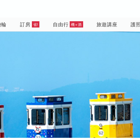
遊輪
訂房
自由行
旅遊講座
護
省!
機+酒