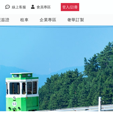
線上客服
會員專區
登入/註冊
照簽證
租車
企業專區
奢華訂製