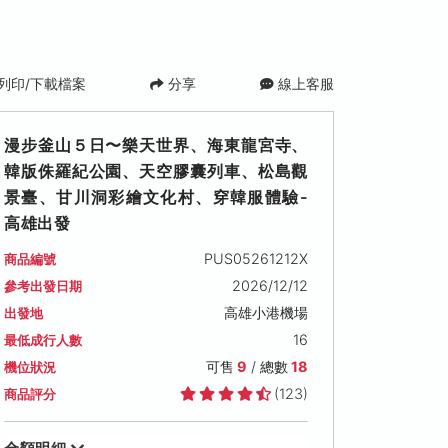
列印/下載檔案
分享
線上客服
漫步釜山５日〜樂天世界、海東龍宮寺、
韓版侏羅紀公園、天空膠囊列車、松島觀
景臺、甘川洞彩繪文化村、穿韓服體驗-
高雄出發
PUS05261212X
商品編號
2026/12/18 (五)
2026/12/20 (日)
2026/12/21 (一
2026/12/12
參考出發日期
可售名額: 9
可售名額: 9
可售名額: 9
高雄小港機場
出發地
售價: NT$ 21,900
售價: NT$ 20,900
售價: NT$ 19,900
熱銷
16
最低成行人數
可售
9
/ 總數
18
機位狀況
(123)
商品評分