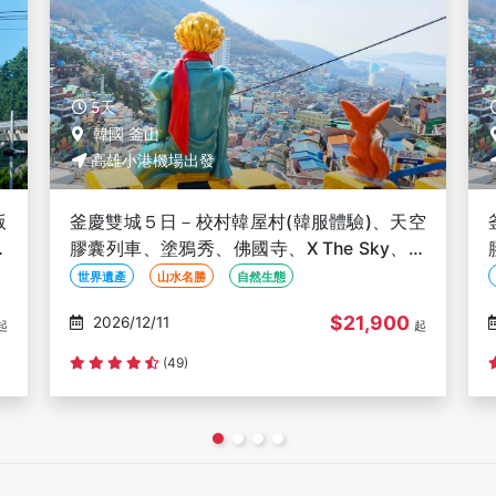
5天
韓國 釜山
高雄小港機場出發
空
釜慶雙城５日－校村韓屋村(韓服體驗)、天空
焗
膠囊列車、塗鴉秀、佛國寺、X The Sky、焗
烤雙龍蝦-高雄出發
世界遺產
山水名勝
自然生態
$21,900
2026/12/13
起
起
(49)