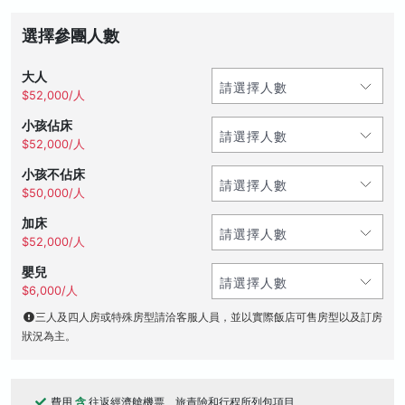
選擇參團人數
大人
$52,000/人
小孩佔床
$52,000/人
小孩不佔床
$50,000/人
加床
$52,000/人
嬰兒
$6,000/人
三人及四人房或特殊房型請洽客服人員，並以實際飯店可售房型以及訂房
狀況為主。
費用
含
往返經濟艙機票、旅責險和行程所列包項目