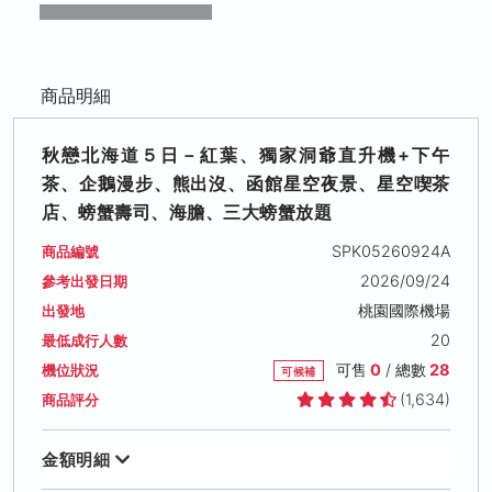
商品明細
秋戀北海道５日－紅葉、獨家洞爺直升機+下午
茶、企鵝漫步、熊出沒、函館星空夜景、星空喫茶
店、螃蟹壽司、海膽、三大螃蟹放題
SPK05260924A
商品編號
2026/09/24
參考出發日期
桃園國際機場
出發地
20
最低成行人數
可售
0
/ 總數
28
機位狀況
可候補
(1,634)
商品評分
金額明細