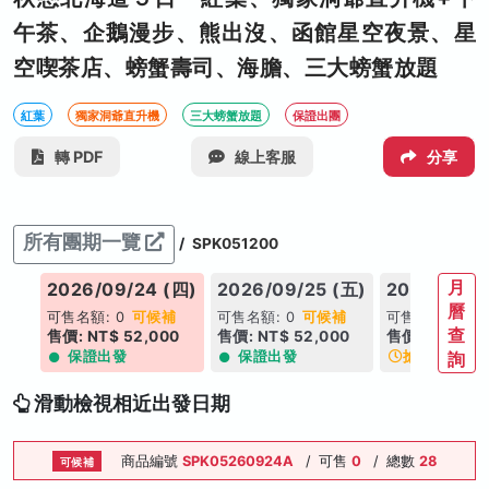
午茶、企鵝漫步、熊出沒、函館星空夜景、星
空喫茶店、螃蟹壽司、海膽、三大螃蟹放題
紅葉
獨家洞爺直升機
三大螃蟹放題
保證出團
轉 PDF
線上客服
分享
所有團期一覽
/
SPK051200
月
(三)
2026/09/24 (四)
2026/09/25 (五)
2026/09/2
曆
可售名額: 0
可候補
可售名額: 0
可候補
可售名額: 10
查
0
售價: NT$ 52,000
售價: NT$ 52,000
售價: NT$ 51,
保證出發
保證出發
搶手日期
詢
滑動檢視相近出發日期
商品編號
SPK05260924A
/
可售
0
/
總數
28
可候補