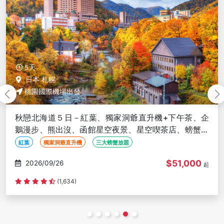
5天
日本 札幌
桃園國際機場出發
秋戀北海道５日－紅葉、獨家洞爺直升機+下午茶、企
鵝漫步、熊出沒、函館星空夜景、星空喫茶店、螃蟹壽
司、海膽、三大螃蟹放題
紅葉
獨家洞爺直升機
三大螃蟹放題
$51,000
2026/09/26
起
(1,634)