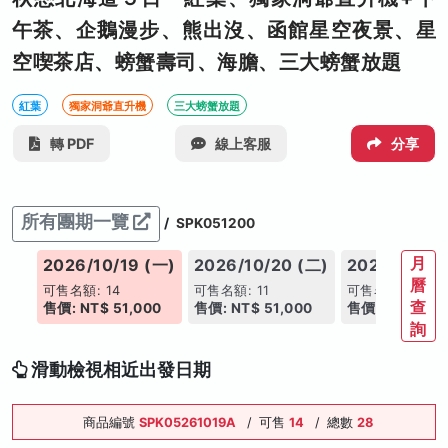
午茶、企鵝漫步、熊出沒、函館星空夜景、星
空喫茶店、螃蟹壽司、海膽、三大螃蟹放題
紅葉
獨家洞爺直升機
三大螃蟹放題
轉 PDF
線上客服
分享
所有團期一覽
/
SPK051200
月
(日)
2026/10/19 (一)
2026/10/20 (二)
2026/10/21
曆
可售名額: 14
可售名額: 11
可售名額: 12
查
00
售價: NT$ 51,000
售價: NT$ 51,000
售價: NT$ 52,
詢
滑動檢視相近出發日期
商品編號
SPK05261019A
/
可售
14
/
總數
28