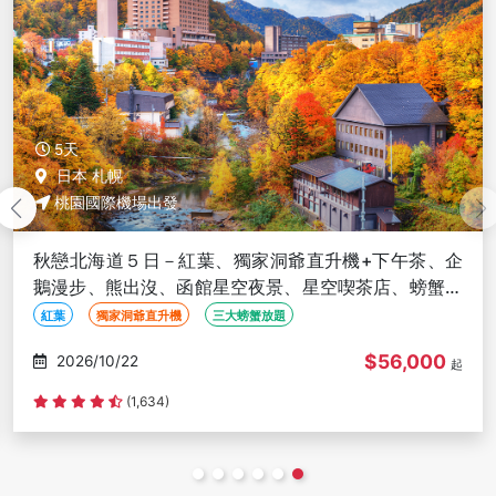
5天
日本 札幌
桃園國際機場出發
秋戀北海道５日－紅葉、獨家洞爺直升機+下午茶、企
鵝漫步、熊出沒、函館星空夜景、星空喫茶店、螃蟹壽
司、海膽、三大螃蟹放題
紅葉
獨家洞爺直升機
三大螃蟹放題
$56,000
2026/10/22
起
(1,634)