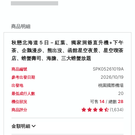
商品明細
秋戀北海道５日－紅葉、獨家洞爺直升機+下午
茶、企鵝漫步、熊出沒、函館星空夜景、星空喫茶
店、螃蟹壽司、海膽、三大螃蟹放題
SPK05261019A
商品編號
2026/10/19
參考出發日期
桃園國際機場
出發地
20
最低成行人數
可售
14
/ 總數
28
機位狀況
(1,634)
商品評分
金額明細